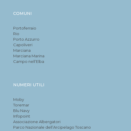
COMUNI
Portoferraio
Rio
Porto Azzurro
Capoliveri
Marciana
Marciana Marina
Campo nell’Elba
NUMERI UTILI
Moby
Toremar
Blu Navy
Infopoint
Associazione Albergatori
Parco Nazionale dell’Arcipelago Toscano