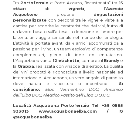
Tra
Portoferraio
e Porto Azzurro, “incastonata” tra
15
ettari di vigneti
, l’
Azienda
Acquabona
propone
degustazioni
personalizzate
con percorsi tra le vigne e visite alla
cantina per scoprire le caratteristiche dei vini, frutto di
un lavoro basato sull’attesa, la dedizione e l’amore per
la terra: un viaggio sensoriale nel mondo dell’enologia.
L’attività è portata avanti da 4 amici accomunati dalla
passione per il vino, un team esplosivo di competenze
complementari, pieno di idee ed entusiasmo.
L’
Acquabona
vanta
12 etichette
, compresi il
Brandy
e
la
Grappa
, realizzata con vinacce di aleatico. La qualità
dei vini prodotti è riconosciuta a livello nazionale ed
internazionale. Acquabona, un vero angolo di paradiso
dove natura e viticultura si incontrano.
Si
consigliano:
Elba Vermentino DOC, Ansonica
dell’Elba DOC, Aleatico Passito dell’Elba D.O.C.G.
Località Acquabona Portoferraio Tel. +39 0565
933013 www.acquabonaelba.com / IG
@acquabonaelba