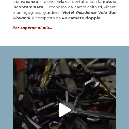
una
vacanza
in pieno
relax
a contatto con la
natura
incontaminata
. Circondato da campi coltivati, vigneti
e un rigoglioso giardino, l’
Hotel Residence Villa San
Giovanni
è composto da
40
camere doppie
…
Per saperne di più…