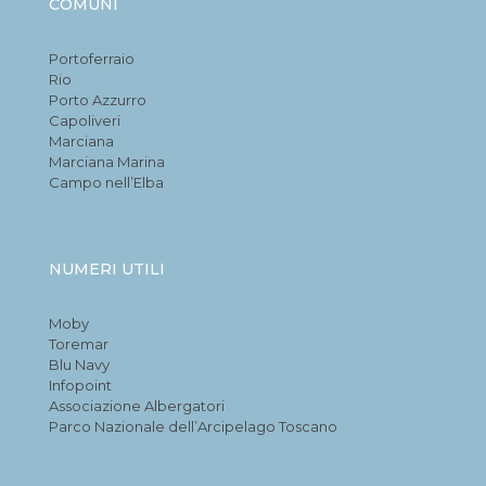
COMUNI
Portoferraio
Rio
Porto Azzurro
Capoliveri
Marciana
Marciana Marina
Campo nell’Elba
NUMERI UTILI
Moby
Toremar
Blu Navy
Infopoint
Associazione Albergatori
Parco Nazionale dell’Arcipelago Toscano