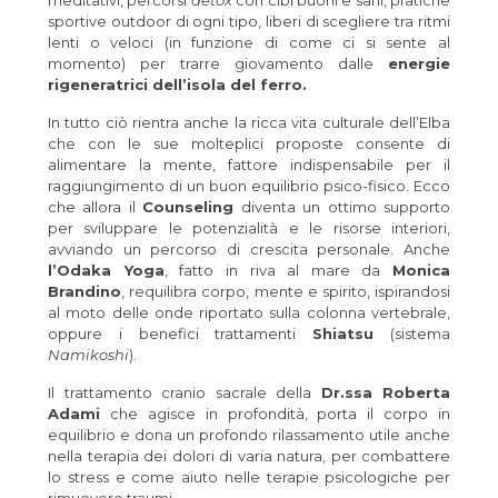
meditativi, percorsi
detox
con cibi buoni e sani, pratiche
sportive outdoor di ogni tipo, liberi di scegliere tra ritmi
lenti o veloci (in funzione di come ci si sente al
momento) per trarre giovamento dalle
energie
rigeneratrici dell’isola del ferro.
In tutto ciò rientra anche la ricca vita culturale dell’Elba
che con le sue molteplici proposte consente di
alimentare la mente, fattore indispensabile per il
raggiungimento di un buon equilibrio psico-fisico. Ecco
che allora il
Counseling
diventa un ottimo supporto
per sviluppare le potenzialità e le risorse interiori,
avviando un percorso di crescita personale. Anche
l’Odaka Yoga
, fatto in riva al mare da
Monica
Brandino
, requilibra corpo, mente e spirito, ispirandosi
al moto delle onde riportato sulla colonna vertebrale,
oppure i benefici trattamenti
Shiatsu
(sistema
Namikoshi
).
Il trattamento cranio sacrale della
Dr.ssa Roberta
Adami
che agisce in profondità, porta il corpo in
equilibrio e dona un profondo rilassamento utile anche
nella terapia dei dolori di varia natura, per combattere
lo stress e come aiuto nelle terapie psicologiche per