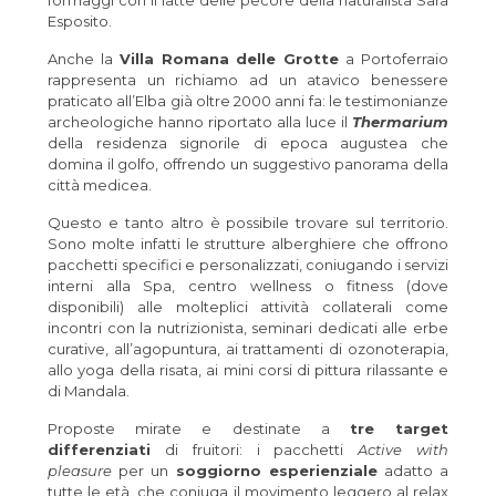
formaggi con il latte delle pecore della naturalista Sara
Esposito.
Anche la
Villa Romana delle Grotte
a Portoferraio
rappresenta un richiamo ad un atavico benessere
praticato all’Elba già oltre 2000 anni fa: le testimonianze
archeologiche hanno riportato alla luce il
Thermarium
della residenza signorile di epoca augustea che
domina il golfo, offrendo un suggestivo panorama della
città medicea.
Questo e tanto altro è possibile trovare sul territorio.
Sono molte infatti le strutture alberghiere che offrono
pacchetti specifici e personalizzati, coniugando i servizi
interni alla Spa, centro wellness o fitness (dove
disponibili) alle molteplici attività collaterali come
incontri con la nutrizionista, seminari dedicati alle erbe
curative, all’agopuntura, ai trattamenti di ozonoterapia,
allo yoga della risata, ai mini corsi di pittura rilassante e
di Mandala.
Proposte mirate e destinate a
tre target
differenziati
di fruitori: i pacchetti
Active with
pleasure
per un
soggiorno esperienziale
adatto a
tutte le età, che coniuga il movimento leggero al relax