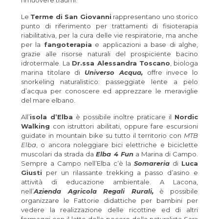
rimuovere traumi.
Le
Terme di San Giovanni
rappresentano uno storico
punto di riferimento per trattamenti di fisioterapia
riabilitativa, per la cura delle vie respiratorie, ma anche
per la
fangoterapia
e applicazioni a base di alghe,
grazie alle risorse naturali del prospiciente bacino
idrotermale. La
Dr.ssa Alessandra Toscano
, biologa
marina titolare di
Universo Acqua,
offre invece lo
snorkeling naturalistico: passeggiate lente a pelo
d’acqua per conoscere ed apprezzare le meraviglie
del mare elbano.
All’
isola d’Elba
è possibile inoltre praticare il
Nordic
Walking
con istruttori abilitati, oppure fare escursioni
guidate in mountain bike su tutto il territorio con
MTB
Elba
, o ancora noleggiare bici elettriche e biciclette
muscolari da strada da
Elba 4 Fun
a Marina di Campo.
Sempre a Campo nell’Elba c’è la
Somareria
di
Luca
Giusti
per un rilassante trekking a passo d’asino e
attività di educazione ambientale. A Lacona,
nell’
Azienda Agricola Regali Rurali,
è possibile
organizzare le Fattorie didattiche per bambini per
vedere la realizzazione delle ricottine ed di altri