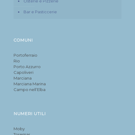
Osterie e Pizzerie
Bar e Pasticcerie
COMUNI
Portoferraio
Rio
Porto Azzurro
Capoliveri
Marciana
Marciana Marina
Campo nell’Elba
NUMERI UTILI
Moby
Toremar