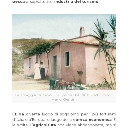
pesca
e, soprattutto, l’
industria del turismo
.
La spiaggia di Cavoli nei primi del '900 - Ph. Credit
Mario Gentini
L’
Elba
diventa luogo di soggiorno per i più fortunati
d’Italia e d’Europa, e luogo della
ripresa economica
. È
la svolta. L’
agricoltura
non viene abbandonata, ma si