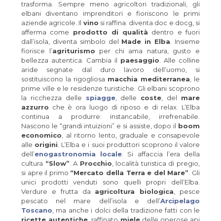
trasforma. Sempre meno agricoltori tradizionali, gli
elbani diventano imprenditori e fioriscono le primi
aziende agricole. Il
vino
si raffina: diventa doc e docg, si
afferma come
prodotto di qualità
dentro e fuori
dall’isola, diventa simbolo del
Made in Elba
. Insieme
fiorisce l’
agriturismo
per chi ama natura, gusto e
bellezza autentica. Cambia il
paesaggio
. Alle colline
aride segnate dal duro lavoro dell’uomo, si
sostituiscono la rigogliosa
macchia mediterranea
, le
prime ville e le residenze turistiche. Gli elbani scoprono
la ricchezza delle
spiagge
, delle
coste
, del
mare
azzurro
che è ora luogo di riposo e di relax. L’Elba
continua a produrre: instancabile, irrefrenabile.
Nascono le “grandi intuizioni” e si assiste, dopo il
boom
economico
, al ritorno lento, graduale e consapevole
alle
origini
. L’Elba e i suoi produttori scoprono il valore
dell’
enogastronomia locale
. Si affaccia l’era della
cultura
“Slow”
. A
Procchio
, località turistica di pregio,
si apre il primo
“Mercato della Terra e del Mare”
. Gli
unici prodotti venduti sono quelli propri dell’Elba.
Verdure e frutta da
agricoltura biologica
, pesce
pescato nel mare dell’isola e dell’
Arcipelago
Toscano
, ma anche i dolci della tradizione fatti con le
ricette autentiche
, raffinato
miele
delle operose api