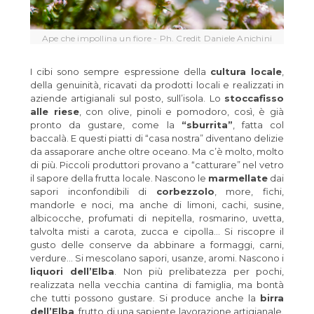
Ape che impollina un fiore - Ph. Credit Daniele Anichini
I cibi sono sempre espressione della
cultura locale
,
della genuinità, ricavati da prodotti locali e realizzati in
aziende artigianali sul posto, sull’isola. Lo
stoccafisso
alle riese
, con olive, pinoli e pomodoro, così, è già
pronto da gustare, come la
“sburrita”
, fatta col
baccalà. E questi piatti di “casa nostra” diventano delizie
da assaporare anche oltre oceano. Ma c’è molto, molto
di più. Piccoli produttori provano a “catturare” nel vetro
il sapore della frutta locale. Nascono le
marmellate
dai
sapori inconfondibili di
corbezzolo
, more, fichi,
mandorle e noci, ma anche di limoni, cachi, susine,
albicocche, profumati di nepitella, rosmarino, uvetta,
talvolta misti a carota, zucca e cipolla… Si riscopre il
gusto delle conserve da abbinare a formaggi, carni,
verdure… Si mescolano sapori, usanze, aromi. Nascono i
liquori dell’Elba
. Non più prelibatezza per pochi,
realizzata nella vecchia cantina di famiglia, ma bontà
che tutti possono gustare. Si produce anche la
birra
dell’Elba
, frutto di una sapiente lavorazione artigianale.