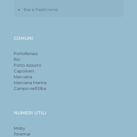
Bar e Pasticcerie
COMUNI
Portoferraio
Rio
Porto Azzurro
Capoliveri
Marciana
Marciana Marina
Campo nell’Elba
NUMERI UTILI
Moby
Toremar