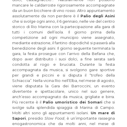
mancare le caldarroste rigorosamente accompagnate
da un buon bicchiere di vino rosso. Altro appuntamento
assolutamente da non perdere è il
Palio degli Asini
che si svolge ogni anno, il 6 gennaio, nelle vie del centro
storico di Rio Marina con la partecipazione alla gara di
tutti i comuni dell’isola. Il giorno prima della
competizione ad ogni municipio viene assegnato,
mediante estrazione, il fantino dopodiché si passerà alla
benedizione degli asini. Il giorno seguente terminata la
gara, la festa prosegue con l’arrivo della Befana che,
dopo aver distribuito i suoi dolci, a fine serata sarà
condotta al rogo e bruciata. Durante la festa
accompagnata da musica, si svolgono gare sportive
per grandi e piccini e si disputa il “trofeo della
Schiaccia”. Nella vicina Rio nell’Elba, nel mese di agosto,
viene disputata la Gara dei Barroccini, un evento
divertente e spettacolare, unico nel suo genere,
anch’esso accompagnato da musica, grigliate e birra.
Più recente è il
Palio umoristico dei Somari
che si
svolge sulla splendida spiaggia di Marina di Campo.
Molti altri sono gli appuntamenti isolani.
Un mare di
Sapori
, presidio
Slow Food
, è un’importante rassegna
enogastronomica che da molti anni, nel mese di