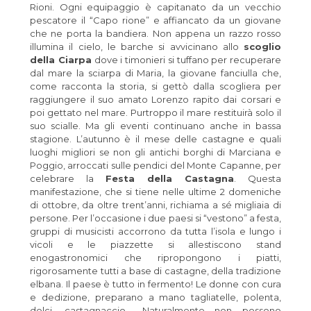
Rioni. Ogni equipaggio è capitanato da un vecchio
pescatore il “Capo rione” e affiancato da un giovane
che ne porta la bandiera. Non appena un razzo rosso
illumina il cielo, le barche si avvicinano allo
scoglio
della Ciarpa
dove i timonieri si tuffano per recuperare
dal mare la sciarpa di Maria, la giovane fanciulla che,
come racconta la storia, si gettò dalla scogliera per
raggiungere il suo amato Lorenzo rapito dai corsari e
poi gettato nel mare. Purtroppo il mare restituirà solo il
suo scialle. Ma gli eventi continuano anche in bassa
stagione. L’autunno è il mese delle castagne e quali
luoghi migliori se non gli antichi borghi di Marciana e
Poggio, arroccati sulle pendici del Monte Capanne, per
celebrare la
Festa della Castagna
. Questa
manifestazione, che si tiene nelle ultime 2 domeniche
di ottobre, da oltre trent’anni, richiama a sé migliaia di
persone. Per l’occasione i due paesi si “vestono” a festa,
gruppi di musicisti accorrono da tutta l’isola e lungo i
vicoli e le piazzette si allestiscono stand
enogastronomici che ripropongono i piatti,
rigorosamente tutti a base di castagne, della tradizione
elbana. Il paese è tutto in fermento! Le donne con cura
e dedizione, preparano a mano tagliatelle, polenta,
dolci, castagnaccio… Naturalmente non possono