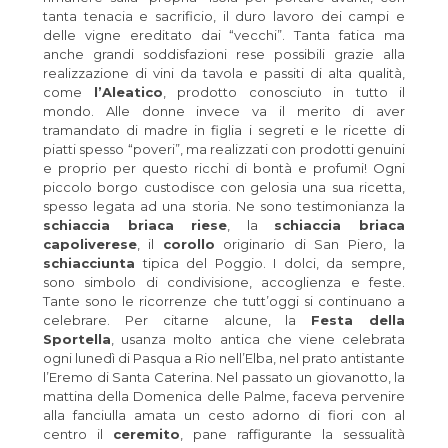
tanta tenacia e sacrificio, il duro lavoro dei campi e
delle vigne ereditato dai “vecchi”. Tanta fatica ma
anche grandi soddisfazioni rese possibili grazie alla
realizzazione di vini da tavola e passiti di alta qualità,
come
l’Aleatico
, prodotto conosciuto in tutto il
mondo. Alle donne invece va il merito di aver
tramandato di madre in figlia i segreti e le ricette di
piatti spesso “poveri”, ma realizzati con prodotti genuini
e proprio per questo ricchi di bontà e profumi! Ogni
piccolo borgo custodisce con gelosia una sua ricetta,
spesso legata ad una storia. Ne sono testimonianza la
schiaccia briaca riese
, la
schiaccia briaca
capoliverese
, il
corollo
originario di San Piero, la
schiacciunta
tipica del Poggio. I dolci, da sempre,
sono simbolo di condivisione, accoglienza e feste.
Tante sono le ricorrenze che tutt’oggi si continuano a
celebrare. Per citarne alcune, la
Festa della
Sportella
, usanza molto antica che viene celebrata
ogni lunedì di Pasqua a Rio nell’Elba, nel prato antistante
l’Eremo di Santa Caterina. Nel passato un giovanotto, la
mattina della Domenica delle Palme, faceva pervenire
alla fanciulla amata un cesto adorno di fiori con al
centro il
ceremito
, pane raffigurante la sessualità