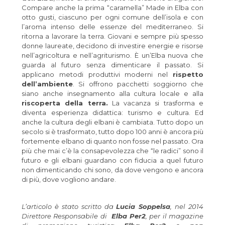
Compare anche la prima “caramella” Made in Elba con
otto gusti, ciascuno per ogni comune dell’isola e con
l’aroma intenso delle essenze del mediterraneo. Si
ritorna a lavorare la terra. Giovani e sempre più spesso
donne laureate, decidono di investire energie e risorse
nell’agricoltura e nell’agriturismo. È un’Elba nuova che
guarda al futuro senza dimenticare il passato. Si
applicano metodi produttivi moderni nel
rispetto
dell’ambiente
. Si offrono pacchetti soggiorno che
siano anche insegnamento alla cultura locale e alla
riscoperta della terra.
La vacanza si trasforma e
diventa esperienza didattica: turismo e cultura. Ed
anche la cultura degli elbani è cambiata. Tutto dopo un
secolo si è trasformato, tutto dopo 100 anni è ancora più
fortemente elbano di quanto non fosse nel passato. Ora
più che mai c’è la consapevolezza che “le radici” sono il
futuro e gli elbani guardano con fiducia a quel futuro
non dimenticando chi sono, da dove vengono e ancora
di più, dove vogliono andare.
L’articolo è stato scritto da
Lucia Soppelsa
, nel 2014
Direttore Responsabile di
Elba Per2
, per il magazine