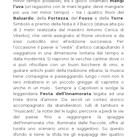
minor tempo possibile), ed il gioco chiamato
mangi
l’uva
(un ragazzino con le mani legate, deve mangiare
più uva nel minor tempo) – tra i quattro Rioni del
Baluardo
, della
Fortezza
, del
Fosso
e della
Torre
.
Simbolo e premio della festa è il Bacco (statua alta più
di 2 metri realizzata dal maestro Antonio Cerica di
Viterbo), che verrà assegnato al Rione vincitore e da
esso custodito sino all’edizione successiva. Per
l’occasione il paese si “veste” d’antico catapultando il
viaggiatore in una dimensione lontana dal tempo e
dalla modernità. Si riaprono le vecchie cantine dove ci
si può rifocillare con un buon bicchiere di vino, e
gustare antichi piatti della tradizione elbana, la musica
tiene compagnia e passeggiando lungo i rioni non è
raro imbattersi in un piccolo gregge di caprette o
anche in un mulo… Sempre a Capoliveri si svolge la
leggendaria
Festa dell’Innamorata
legata ad una
triste storia d’amore. Da secoli un corteo storico
accompagnato da sbandieratori, rulli di tamburo e
“musicanti”, la notte del 14 luglio, percorre a piedi le vie
del paese fino a raggiungere la spiaggia
dell’Innamorata che, illuminata dalle fiaccole, offre al
turista uno scenario unico e suggestivo. Su questo
sfondo si tiene la sfida tra gli equipaggi dei quattro