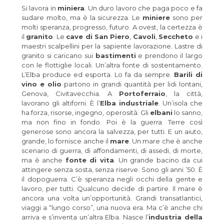
Si lavora in
miniera
. Un duro lavoro che paga poco e fa
sudare molto, ma è la sicurezza. Le
miniere
sono per
molti speranza, progresso, futuro. A ovest, la certezza è
il
granito
. Le
cave di San Piero
,
Cavoli
,
Seccheto
e i
maestri scalpellini per la sapiente lavorazione. Lastre di
granito si caricano sui
bastimenti
e prendono il largo
con le flottiglie locali. Un’altra fonte di sostentamento.
L’Elba produce ed esporta. Lo fa da sempre.
Barili di
vino e olio
partono in grandi quantità per lidi lontani,
Genova, Civitavecchia. A
Portoferraio
, la città,
lavorano gli altiforni. È l’
Elba industriale
. Un’isola che
ha forza, risorse, ingegno, operosità. Gli
elbani
lo sanno,
ma non fino in fondo. Poi è la guerra. Terre così
generose sono ancora la salvezza, per tutti. E un aiuto,
grande, lo fornisce anche il
mare
. Un mare che è anche
scenario di guerra, di affondamenti, di assedi, di morte,
ma è anche
fonte di vita
. Un grande bacino da cui
attingere senza sosta, senza riserve. Sono gli anni ’50. È
il dopoguerra. C’è speranza negli occhi della gente e
lavoro, per tutti. Qualcuno decide di partire. Il mare è
ancora una volta un’opportunità. Grandi transatlantici,
viaggi a “lungo corso”, una nuova era. Ma c’è anche chi
arriva e s’inventa un’altra Elba. Nasce l’
industria della