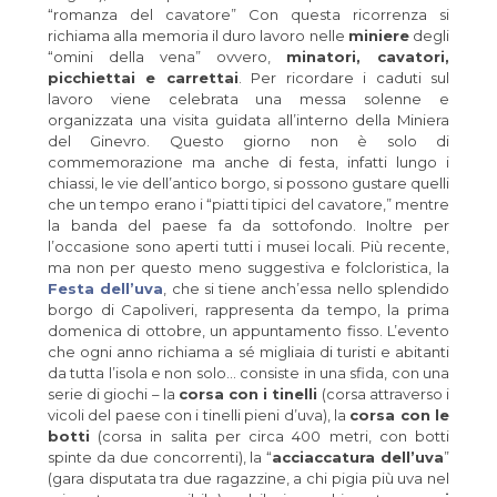
“romanza del cavatore” Con questa ricorrenza si
richiama alla memoria il duro lavoro nelle
miniere
degli
“omini della vena” ovvero,
minatori, cavatori,
picchiettai e carrettai
. Per ricordare i caduti sul
lavoro viene celebrata una messa solenne e
organizzata una visita guidata all’interno della Miniera
del Ginevro. Questo giorno non è solo di
commemorazione ma anche di festa, infatti lungo i
chiassi, le vie dell’antico borgo, si possono gustare quelli
che un tempo erano i “piatti tipici del cavatore,” mentre
la banda del paese fa da sottofondo. Inoltre per
l’occasione sono aperti tutti i musei locali. Più recente,
ma non per questo meno suggestiva e folcloristica, la
Festa dell’uva
, che si tiene anch’essa nello splendido
borgo di Capoliveri, rappresenta da tempo, la prima
domenica di ottobre, un appuntamento fisso. L’evento
che ogni anno richiama a sé migliaia di turisti e abitanti
da tutta l’isola e non solo… consiste in una sfida, con una
serie di giochi – la
corsa con i tinelli
(corsa attraverso i
vicoli del paese con i tinelli pieni d’uva), la
corsa con le
botti
(corsa in salita per circa 400 metri, con botti
spinte da due concorrenti), la “
acciaccatura dell’uva
”
(gara disputata tra due ragazzine, a chi pigia più uva nel