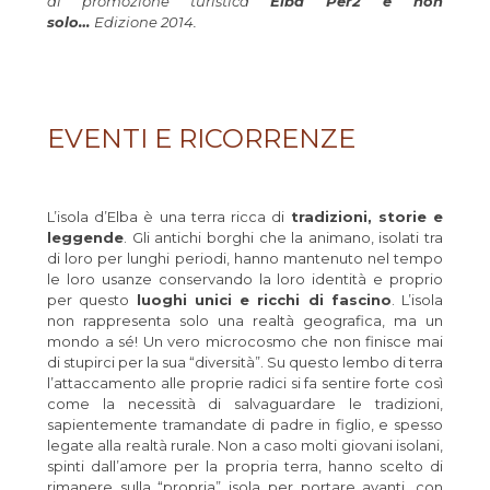
di promozione turistica
Elba Per2 e non
solo…
Edizione 2014.
EVENTI E RICORRENZE
L’isola d’Elba è una terra ricca di
tradizioni, storie e
leggende
. Gli antichi borghi che la animano, isolati tra
di loro per lunghi periodi, hanno mantenuto nel tempo
le loro usanze conservando la loro identità e proprio
per questo
luoghi unici e ricchi di fascino
. L’isola
non rappresenta solo una realtà geografica, ma un
mondo a sé! Un vero microcosmo che non finisce mai
di stupirci per la sua “diversità”. Su questo lembo di terra
l’attaccamento alle proprie radici si fa sentire forte così
come la necessità di salvaguardare le tradizioni,
sapientemente tramandate di padre in figlio, e spesso
legate alla realtà rurale. Non a caso molti giovani isolani,
spinti dall’amore per la propria terra, hanno scelto di
rimanere sulla “propria” isola per portare avanti, con