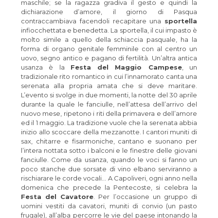
maschile; se la ragazza gradiva il gesto e quindi la
dichiarazione d’amore, il giorno di Pasqua
contraccambiava facendoli recapitare una
sportella
infiocchettata e benedetta. La sportella, il cui impasto è
molto simile a quello della schiaccia pasquale, ha la
forma di organo genitale femminile con al centro un
uovo, segno antico e pagano di fertilità. Un’altra antica
usanza è la
Festa del Maggio Campese
, un
tradizionale rito romantico in cui l’innamorato canta una
serenata alla propria amata che si deve maritare.
L’evento si svolge in due momenti, la notte del 30 aprile
durante la quale le fanciulle, nell’attesa dell’arrivo del
nuovo mese, ripetono i riti della primavera e dell’amore
ed il 1 maggio. La tradizione vuole che la serenata abbia
inizio allo scoccare della mezzanotte. I cantori muniti di
sax, chitarre e fisarmoniche, cantano e suonano per
l’intera nottata sotto i balconi e le finestre delle giovani
fanciulle. Come da usanza, quando le voci si fanno un
poco stanche due sorsate di vino elbano serviranno a
rischiarare le corde vocali… A Capoliveri, ogni anno nella
domenica che precede la Pentecoste, si celebra la
Festa del Cavatore
. Per l’occasione un gruppo di
uomini vestiti da cavatori, muniti di convio (un pasto
frugale), all’alba percorre le vie del paese intonando la