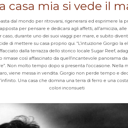
a casa mia si vede il m
sta dal mondo per ritrovarsi, rigenerarsi ed esprimere la pr
posta per pensare e dedicarsi agli affetti, all’amicizia, alle
r caso, durante uno dei suoi viaggi per mare, e subito diventa
de di mettere su casa proprio qui. “L’intuizione Giorgio la e
facciato dalla terrazza dello storico locale Sugar Reef, adagi
rgio rimase così affascinato da quell’incantevole panorama 
are”. Non molto tempo dopo si presenta l’occasione. Nella met
i caro, viene messa in vendita. Giorgio non perde tempo e de
infinito. Una casa che domina una terra di ferro e una costa 
colori inconsueti