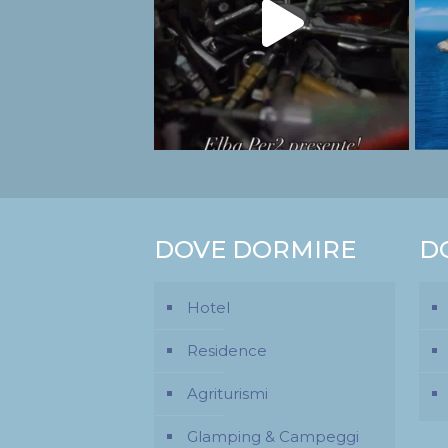
DOVE DORMIRE
D
Hotel
Residence
Agriturismi
Glamping & Campeggi