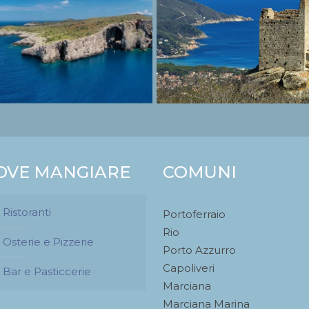
OVE MANGIARE
COMUNI
Ristoranti
Portoferraio
Rio
Osterie e Pizzerie
Porto Azzurro
Capoliveri
Bar e Pasticcerie
Marciana
Marciana Marina