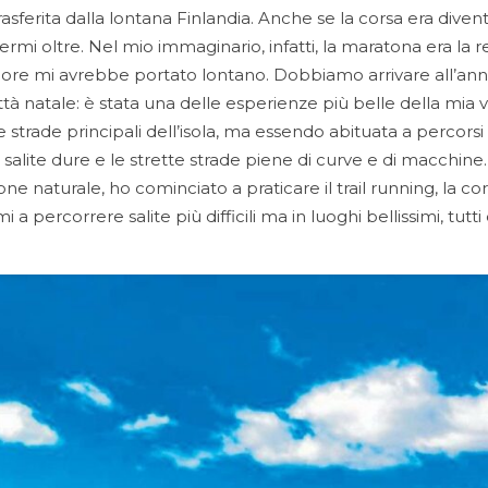
rasferita dalla lontana Finlandia. Anche se la corsa era dive
ermi oltre. Nel mio immaginario, infatti, la maratona era la
e mi avrebbe portato lontano. Dobbiamo arrivare all’anno
ttà natale: è stata una delle esperienze più belle della mia 
 le strade principali dell’isola, ma essendo abituata a percors
e salite dure e le strette strade piene di curve e di macchine. 
 naturale, ho cominciato a praticare il trail running, la corsa 
 a percorrere salite più difficili ma in luoghi bellissimi, tutti