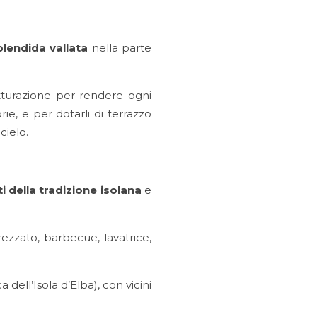
plendida vallata
nella parte
utturazione per rendere ogni
ie, e per dotarli di terrazzo
cielo.
i della
tradizione isolana
e
trezzato, barbecue, lavatrice,
 dell’Isola d’Elba), con vicini