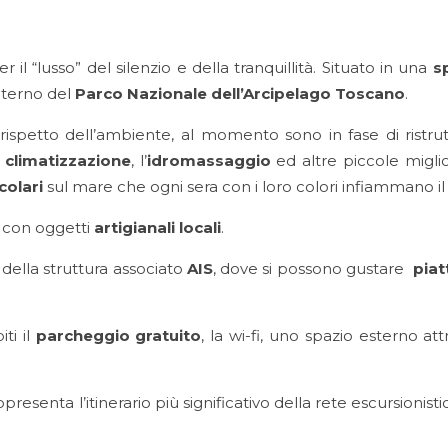
er il “lusso” del silenzio e della tranquillità. Situato in una
s
’interno del
Parco Nazionale dell’Arcipelago Toscano
.
rispetto dell’ambiente, al momento sono in fase di ristr
 climatizzazione
, l’
idromassaggio
ed altre piccole miglior
colari
sul mare che ogni sera con i loro colori infiammano il 
 con oggetti
artigianali locali
.
della struttura associato
AIS
, dove si possono gustare
piatt
ti il
parcheggio gratuito
, la wi-fi, uno spazio esterno at
senta l’itinerario più significativo della rete escursionistica