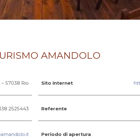
TURISMO AMANDOLO
o – 57038 Rio
Sito internet
ht
 338 2525443
Referente
amandolo.it
Periodo di apertura