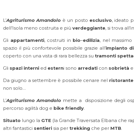
L’
Agriturismo Amandolo
è un posto
esclusivo
, ideato p
dell’Isola meno costruita e più
verdeggiante
, si trova all
Gli
appartamenti
, costruiti in
bio
–
edilizia
, nel massimo 
spazio il più confortevole possibile grazie all’
impianto di
coperto con una vista di rara bellezza su
tramonti spetta
Gli
spazi
interni
ed
estern
i sono
arredati
con
sobrietà
e
Da giugno a settembre è possibile cenare nel
ristorante
non solo…
L’
Agriturismo Amandolo
mette a disposizione degli ospi
percorso agilità dog e
bike friendly
.
Situato
lungo la
GTE
(la Grande Traversata Elbana che rappre
altri fantastici
sentieri
sia per
trekking
che per
MTB
.