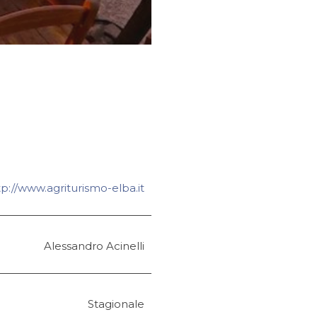
tp://www.agriturismo-elba.it
Alessandro Acinelli
Stagionale