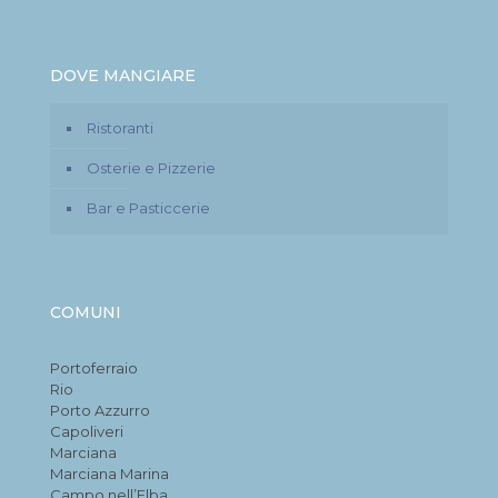
DOVE MANGIARE
Ristoranti
Osterie e Pizzerie
Bar e Pasticcerie
COMUNI
Portoferraio
Rio
Porto Azzurro
Capoliveri
Marciana
Marciana Marina
Campo nell’Elba