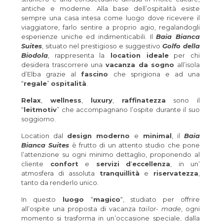
antiche e moderne. Alla base dell’ospitalità esiste
sempre una casa intesa come luogo dove ricevere il
viaggiatore, farlo sentire a proprio agio, regalandogli
esperienze uniche ed indimenticabili. Il
Baia Bianca
Suites
, situato nel prestigioso e suggestivo
Golfo della
Biodola
, rappresenta la
location ideale
per chi
desidera trascorrere una
vacanza da sogno
all’isola
d’Elba grazie al
fascino
che sprigiona e ad una
“
regale
”
ospitalità
.
Relax
,
wellness
,
luxury
,
raffinatezza
sono il
“
leitmotiv
” che accompagnano l’ospite durante il suo
soggiorno.
Location dal
design moderno
e
minimal
, il
Baia
Bianca Suites
è frutto di un attento studio che pone
l’attenzione su ogni minimo dettaglio, proponendo al
cliente
confort
e
servizi
d
‘
eccellenza
, in un’
atmosfera di assoluta
tranquillità
e
riservatezza
,
tanto da renderlo unico.
In questo
luogo
“
magico
“, studiato per offrire
all’ospite una proposta di vacanza
tailor- made
, ogni
momento si trasforma in un’occasione speciale, dalla