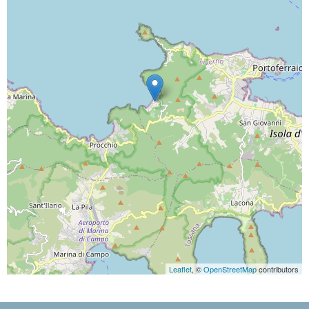
Leaflet
, ©
OpenStreetMap
contributors