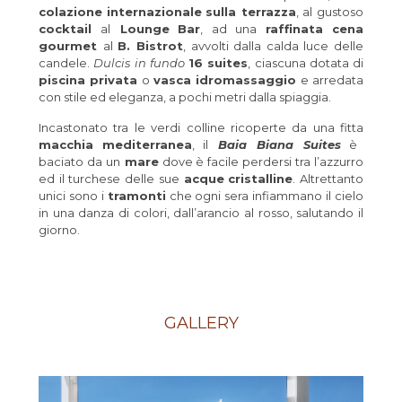
colazione
internazionale
sulla terrazza
, al gustoso
cocktail
al
Lounge
Bar
, ad una
raffinata cena
gourmet
al
B. Bistrot
, avvolti dalla calda luce delle
candele.
Dulcis in fundo
16 suites
, ciascuna dotata di
piscina privata
o
vasca idromassaggio
e arredata
con stile ed eleganza, a pochi metri dalla spiaggia.
Incastonato tra le verdi colline ricoperte da una fitta
macchia
mediterranea
, il
Baia Biana Suites
è
baciato da un
mare
dove è facile perdersi tra l’azzurro
ed il turchese delle sue
acque
cristalline
. Altrettanto
unici sono i
tramonti
che ogni sera infiammano il cielo
in una danza di colori, dall’arancio al rosso, salutando il
giorno.
GALLERY