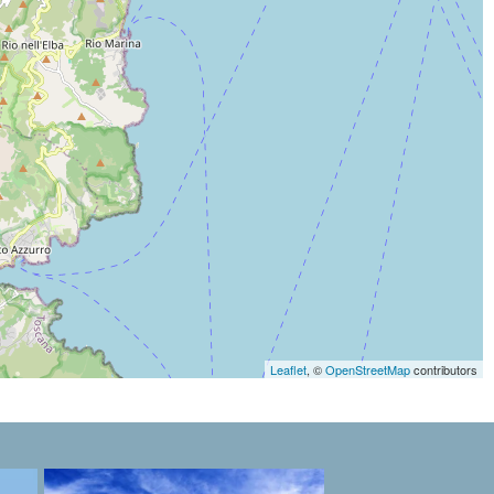
Leaflet
, ©
OpenStreetMap
contributors