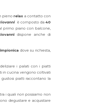
n pieno
relax
a contatto con
Giovanni
è composto da
40
 al primo piano con balcone,
Giovanni
dispone anche di
limpionica
dove su richiesta,
eliziare i palati con i piatti
ti in cucina vengono coltivati
gustosi piatti raccontano la
, tra i quali non possiamo non
sono degustare e acquistare