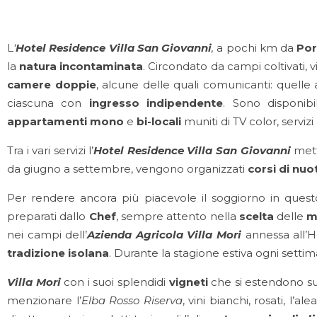
L
‘
Hotel Residence Villa San Giovanni
,
a pochi km da
Por
la
natura incontaminata
. Circondato da campi coltivati, vi
camere doppie
, alcune delle quali comunicanti: quelle
ciascuna con
ingresso indipendente
. Sono disponibi
appartamenti mono
e
bi-locali
muniti di TV color, servizi
Tra i vari servizi l’
Hotel Residence Villa San Giovanni
mett
da giugno a settembre, vengono organizzati
corsi di nuo
Per rendere ancora più piacevole il soggiorno in quest
preparati dallo
Chef
, sempre attento nella
scelta
delle
m
nei campi dell’
Azienda Agricola
Villa Mori
annessa all’H
tradizione isolana
. Durante la stagione estiva ogni sett
Villa Mori
con i suoi splendidi
vigneti
che si estendono s
menzionare l’
Elba Rosso Riserva
, vini bianchi, rosati, l’al