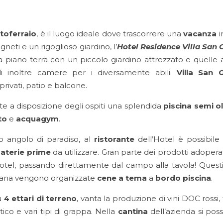
toferraio
, è il luogo ideale dove trascorrere una
vacanza
i
gneti e un rigoglioso giardino, l’
Hotel Residence Villa San 
 a piano terra con un piccolo giardino attrezzato e quelle
li inoltre camere per i diversamente abili.
Villa San 
 privati, patio e balcone.
e a disposizione degli ospiti una splendida
piscina
semi o
to
e
acquagym
.
o angolo di paradiso, al
ristorante
dell’Hotel è possibile d
aterie prime
da utilizzare. Gran parte dei prodotti adopera
otel, passando direttamente dal campo alla tavola! Questi 
imana vengono organizzate
cene
a tema
a
bordo piscina
.
u
4 ettari di terreno
, vanta la produzione di vini DOC rossi
eatico e vari tipi di grappa. Nella
cantina
dell’azienda si pos