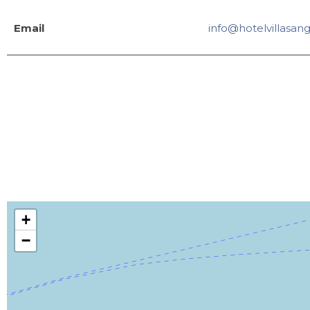
Email
info@hotelvillasan
+
−