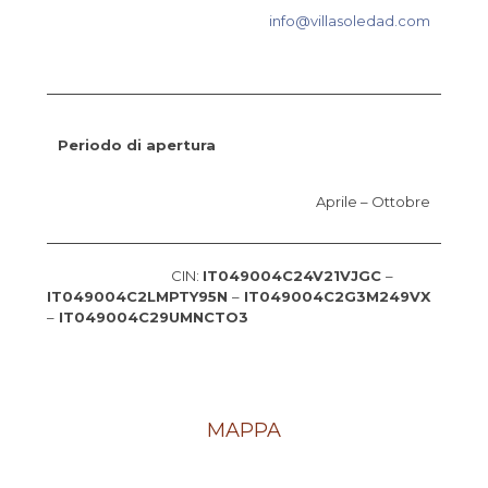
info@villasoledad.com
Periodo di apertura
Aprile – Ottobre
CIN:
IT049004C24V21VJGC
–
IT049004C2LMPTY95N
–
IT049004C2G3M249VX
–
IT049004C29UMNCTO3
MAPPA