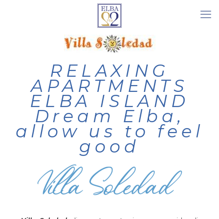
RELAXING
APARTMENTS
ELBA ISLAND
Dream Elba,
allow us to feel
good