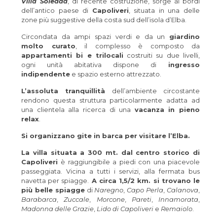
Villa Soledad
, di recente costruzione, sorge ai bordi
dell’antico paese di
Capoliveri
, situata in una delle
zone più suggestive della costa sud dell’isola d’Elba.
Circondata da ampi spazi verdi e da un
giardino
molto curato
, il complesso è composto da
appartamenti bi e trilocali
costruiti su due livelli,
ogni unità abitativa dispone di
ingresso
indipendente
e spazio esterno attrezzato.
L’assoluta tranquillità
dell’ambiente circostante
rendono questa struttura particolarmente adatta ad
una clientela alla ricerca di una
vacanza in pieno
relax
.
Si organizzano gite in barca per visitare l’Elba.
La villa situata a 300 mt. dal centro storico di
Capoliveri
è raggiungibile a piedi con una piacevole
passeggiata. Vicina a tutti i servizi, alla fermata bus
navetta per spiagge.
A circa 1,5/2 km. si trovano le
più belle spiagge
di
Naregno
,
Capo Perla
,
Calanova
,
Barabarca
,
Zuccale
,
Morcone
,
Pareti
,
Innamorata
,
Madonna delle Grazie
,
Lido di Capoliveri
e
Remaiolo
.