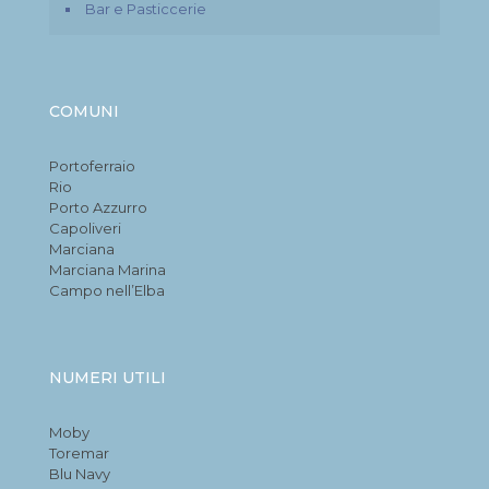
Bar e Pasticcerie
COMUNI
Portoferraio
Rio
Porto Azzurro
Capoliveri
Marciana
Marciana Marina
Campo nell’Elba
NUMERI UTILI
Moby
Toremar
Blu Navy