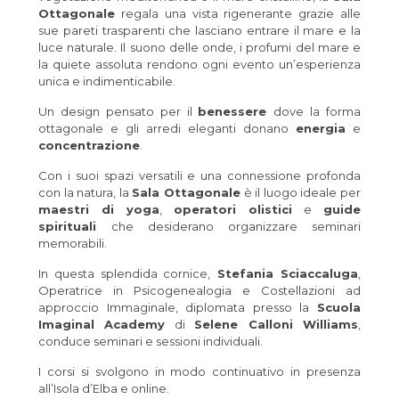
Ottagonale
regala una vista rigenerante grazie alle
sue pareti trasparenti che lasciano entrare il mare e la
luce naturale. Il suono delle onde, i profumi del mare e
la quiete assoluta rendono ogni evento un’esperienza
unica e indimenticabile.
Un design pensato per il
benessere
dove la forma
ottagonale e gli arredi eleganti donano
energia
e
concentrazione
.
Con i suoi spazi versatili e una connessione profonda
con la natura, la
Sala Ottagonale
è il luogo ideale per
maestri di yoga
,
operatori olistici
e
guide
spirituali
che desiderano organizzare seminari
memorabili.
In questa splendida cornice,
Stefania Sciaccaluga
,
Operatrice in Psicogenealogia e Costellazioni ad
approccio Immaginale, diplomata presso la
Scuola
Imaginal Academy
di
Selene Calloni Williams
,
conduce seminari e sessioni individuali.
I corsi si svolgono in modo continuativo in presenza
all’Isola d’Elba e online.