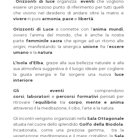
Orizzonti di luce
organizza
eventi
che vogliono
essere un prezioso punto di riferimento per tutti quelli
che vivono nel desiderio di andare oltre la matrix e
vivere
in pura
armonia
,
pace
e
libertà
.
Orizzonti di Luce
si connette con l’
anima mundi
,
ovvero l’anima del mondo, che è anche la nostra
parte
femminile
sacra
che spinge ad un ritorno alle
origini, manifestando la sinergica
unione
fra l’
essere
umano
e la
natura
.
L’Isola d’Elba
, grazie alla sua bellezza naturale e alla
sua atmosfera suggestiva è il luogo ideale per cogliere
la giusta energia e far sorgere una nuova
luce
interiore
.
Gli eventi
comprendono
corsi
,
laboratori
e
percorsi formativi
pensati per
ritrovare l’
equilibrio
tra
corpo
,
mente e anima
attraverso il la meditazione, il cibo, l’arte e la natura.
Gli incontri vengono organizzati nella
Sala
Ottagonale
situata nel cuore dello splendido
Golfo della Biodola
.
Incastonata, come una preziosa gemma, tra la
vegetazione mediterranea e il mare cristallino, la
Sala