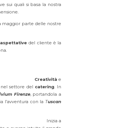
e sui quali si basa la nostra
mensione.
la maggior parte delle nostre
e
aspettative
del cliente è la
ona.
di
Creatività
e
a nel settore del
catering
. In
ivium Firenze
, portandola a
zia l’avventura con la
T
uscan
gli
Inizia a