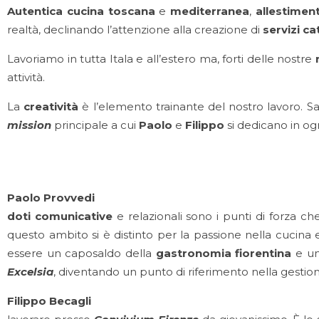
Autentica cucina toscana
e
mediterranea
,
allestimen
realtà, declinando l’attenzione alla creazione di
servizi ca
Lavoriamo in tutta Itala e all’estero ma, forti delle nostre
r
attività.
La
creatività
è l’elemento trainante del nostro lavoro. 
mission
principale a cui
Paolo
e
Filippo
si dedicano in ogn
Paolo 
doti comunicative
e relazionali sono i punti di forza ch
questo ambito si è distinto per la passione nella cucina e 
essere un caposaldo della
gastronomia fiorentina
e uno
Excelsia
, diventando un punto di riferimento nella gestion
Filipp