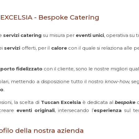
EXCELSIA - Bespoke Catering
e
servizi
catering
su misura per
eventi unici
, operativa su tu
ei
servizi
offerti, per il
calore
con il quale si relaziona alle 
porto fidelizzato
con il cliente, sono le nostre migliori qual
olari, mettendo a disposizione tutto il nostro
know-how,
se
io
.
ioni, la scelta di
Tuscan Excelsia
è dedicata al
bespoke
d
 creare
eventi originali
, intersecando l’
esperienza
sul ter
rofilo della nostra azienda