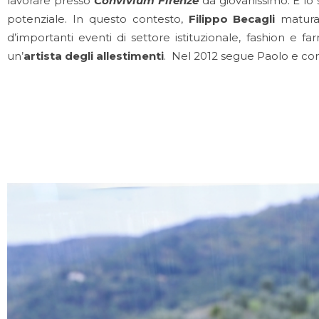
lavorare presso
Convivium Firenze
da giovanissimo. È lo 
potenziale. In questo contesto,
Filippo Becagli
matura 
d’importanti eventi di settore istituzionale, fashion e f
un’
artista degli allestimenti
. Nel 2012 segue Paolo e con