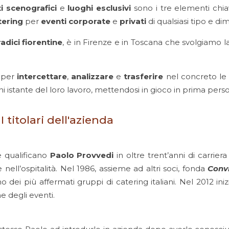
ti scenografici
e
luoghi esclusivi
sono i tre elementi chiav
tering
per
eventi corporate
e
privati
di qualsiasi tipo e di
adici fiorentine
, è in Firenze e in Toscana che svolgiamo 
Saper
intercettare
,
analizzare
e
trasferire
nel concreto l
i istante del loro lavoro, mettendosi in gioco in prima pers
I titolari dell'azienda
Provve
e qualificano
Paolo
Provvedi
in oltre trent’anni di carrier
nell’ospitalità. Nel 1986, assieme ad altri soci, fonda
Conv
 dei più affermati gruppi di catering italiani. Nel 2012 ini
e degli eventi.
o Beca