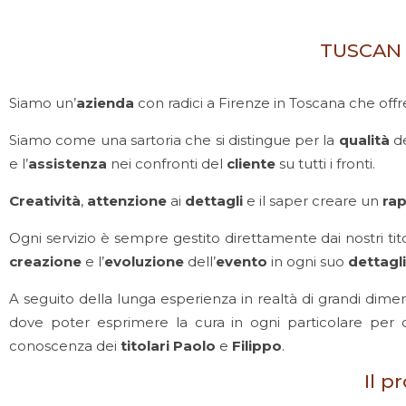
TUSCAN 
Siamo un’
azienda
con radici a Firenze in Toscana che offr
Siamo come una sartoria che si distingue per la
qualità
d
e l’
assistenza
nei confronti del
cliente
su tutti i fronti.
Creatività
,
attenzione
ai
dettagli
e il saper creare un
rap
Ogni servizio è sempre gestito direttamente dai nostri tit
creazione
e l’
evoluzione
dell’
evento
in ogni suo
dettagl
A seguito della lunga esperienza in realtà di grandi dimens
dove poter esprimere la cura in ogni particolare per
conoscenza dei
titolari
Paolo
e
Filippo
.
Il p