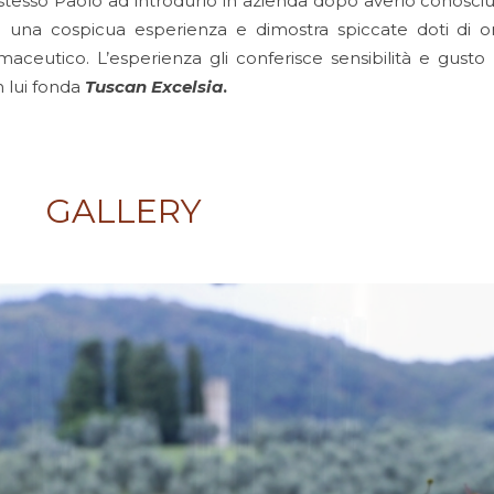
stesso Paolo ad introdurlo in azienda dopo averlo conosciu
una cospicua esperienza e dimostra spiccate doti di or
armaceutico. L’esperienza gli conferisce sensibilità e gus
 lui fonda
Tuscan Excelsia
.
GALLERY