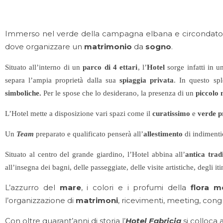
Immerso nel verde della campagna elbana e circondato dai
dove organizzare un
matrimonio
da
sogno
.
Situato all’interno di un
parco di 4 ettari
, l’
Hotel
sorge infatti in u
separa l’ampia proprietà dalla sua
spiaggia privata
. In questo sp
simboliche.
Per le spose che lo desiderano, la presenza di un
piccolo
L’Hotel mette a disposizione vari spazi come il
curatissimo
e
verde p
Un
Team
preparato e qualificato penserà all’
allestimento
di indimenti
Situato al centro del grande giardino, l’Hotel abbina all’
antica trad
all’insegna dei bagni, delle passeggiate, delle visite artistiche, degli 
L’azzurro del
mare
, i colori e i profumi della
flora me
l’organizzazione di
matrimoni
, ricevimenti, meeting, congr
Con oltre quarant’anni di storia l’
Hotel Fabricia
si colloca 