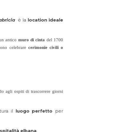
abricia
è la
location ideale
 un antico
muro di cinta
del 1700
ono celebrare
cerimonie civili o
o agli ospiti di trascorrere giorni
tura il
luogo perfetto
per
spitalità elbana
.