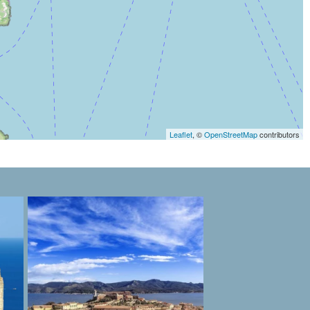
Leaflet
, ©
OpenStreetMap
contributors