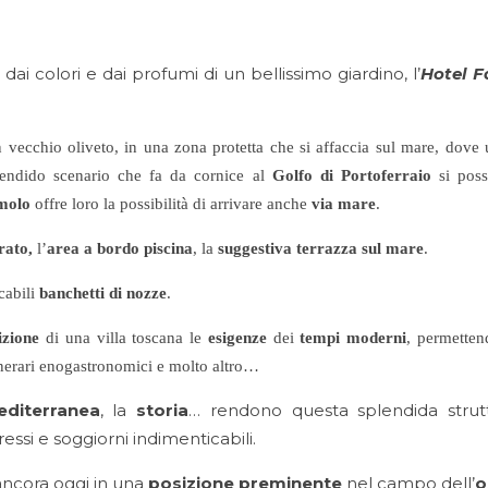
 colori e dai profumi di un bellissimo giardino, l’
Hotel F
n vecchio oliveto, in una zona protetta che si affaccia sul mare, dove
lendido scenario che fa da cornice al
Golfo di Portoferraio
si poss
 molo
offre loro la possibilità di arrivare anche
via mare
.
rato,
l’
area a bordo piscina
, la
suggestiva terrazza sul mare
.
cabili
banchetti di nozze
.
izione
di una villa toscana le
esigenze
dei
tempi moderni
, permettend
itinerari enogastronomici e molto altro…
diterranea
, la
storia
… rendono questa splendida strut
essi e soggiorni indimenticabili.
ancora oggi in una
posizione preminente
nel campo dell’
o