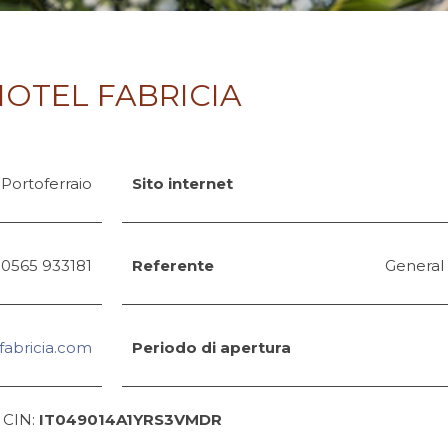
HOTEL FABRICIA
 Portoferraio
Sito internet
 0565 933181
Referente
General
fabricia.com
Periodo di apertura
CIN:
IT049014A1YRS3VMDR