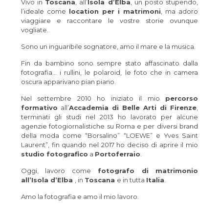
Vivo in
Toscana
, all’
Isola d’Elba
, un posto stupendo,
l’ideale come
location per i matrimoni
, ma adoro
viaggiare e raccontare le vostre storie ovunque
vogliate.
Sono un inguaribile sognatore, amo il mare e la musica.
Fin da bambino sono sempre stato affascinato dalla
fotografia… i rullini, le polaroid, le foto che in camera
oscura apparivano pian piano.
Nel settembre 2010 ho iniziato il mio
percorso
formativo
all’
Accademia di Belle Arti di Firenze
,
terminati gli studi nel 2013 ho lavorato per alcune
agenzie fotogiornalistiche su Roma e per diversi brand
della moda come “Borsalino” “LOEWE” e Yves Saint
Laurent”, fin quando nel 2017 ho deciso di aprire il mio
studio fotografico
a
Portoferraio
.
Oggi, lavoro come
fotografo di matrimonio
all’Isola d’Elba
, in
Toscana
e in tutta
Italia
.
Amo la fotografia e amo il mio lavoro.