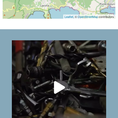
Leaflet
, ©
OpenStreetMap
contributors