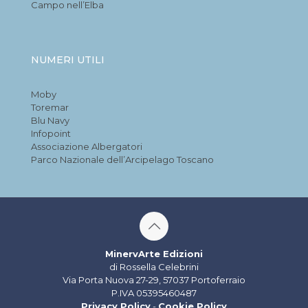
Campo nell’Elba
NUMERI UTILI
Moby
Toremar
Blu Navy
Infopoint
Associazione Albergatori
Parco Nazionale dell’Arcipelago Toscano
MinervArte Edizioni
di Rossella Celebrini
Via Porta Nuova 27-29, 57037 Portoferraio
P.IVA 05395460487
Privacy Policy
-
Cookie Policy