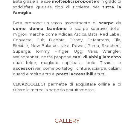
Bata grazie alle sue
molteplici
proposte
è in grado di
soddisfare qualsiasi tipo di richiesta per
tutta la
famiglia
.
Bata propone un vasto assortimento di
scarpe
da
uomo
,
donna
,
bambino
e scarpe sportive delle
migliori marche come Adidas, Ascics, Bata, Red Label,
Converse, Cult, Diadora, Disney, Dr.Martens, Fila,
Flexible, New Balance, Nike, Power, Puma, Skechers,
Superga, Tommy Hilfiger, Ugg, Vans, Wrangler,
Weinbrenner, inoltre propone
capi di abbigliamento
quali felpe, maglioni, capispalla, polo, T-shirt… e
accessori
vari come portafogli, cinture, sciarpe, calzini,
guanti e molto altro a
prezzi
accessibili
a tutti.
CLICK&COLLECT permette di acquistare online e di
ritirare la merce in negozio gratuitamente.
GALLERY