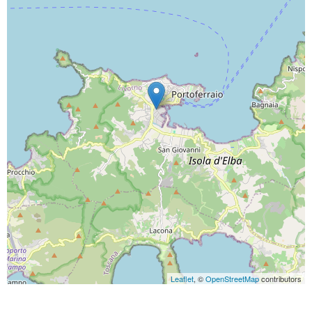
Leaflet
, ©
OpenStreetMap
contributors