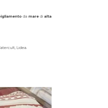
igliamento
da
mare
di
alta
atercult, Lidea.