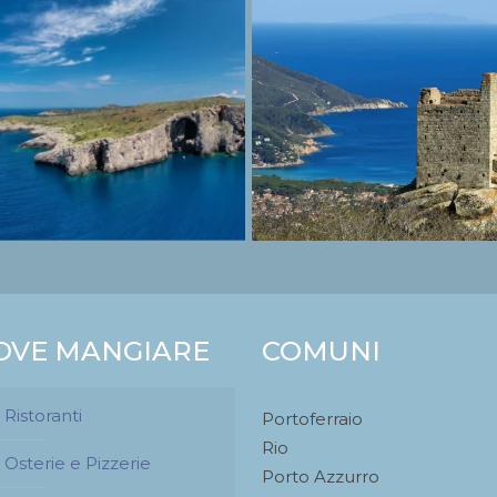
OVE MANGIARE
COMUNI
Ristoranti
Portoferraio
Rio
Osterie e Pizzerie
Porto Azzurro