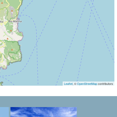
Leaflet
, ©
OpenStreetMap
contributors