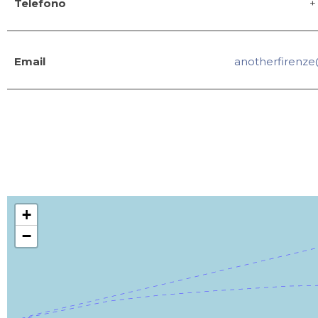
Telefono
+
Email
anotherfirenz
+
−