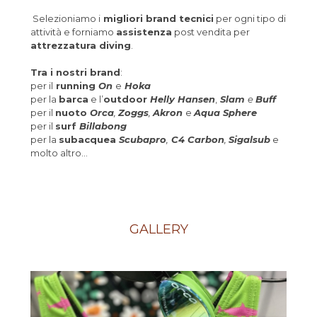
Selezioniamo i
migliori brand tecnici
per ogni tipo di
attività e forniamo
assistenza
post vendita per
attrezzatura diving
.
Tra i nostri brand
:
per il
running
On
e
Hoka
per la
barca
e l’
outdoor
Helly Hansen
,
Slam
e
Buff
per il
nuoto
Orca
,
Zoggs
,
Akron
e
Aqua Sphere
per il
surf
Billabong
per la
subacquea
Scubapro
,
C4 Carbon
,
Sigalsub
e
molto altro…
GALLERY