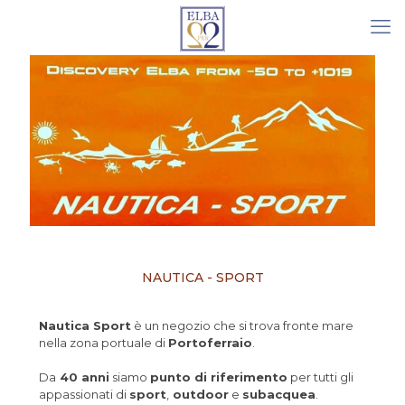
NAUTICA - SPORT
Nautica Sport
è un negozio che si trova fronte mare
nella zona portuale di
Portoferraio
.
Da
40 anni
siamo
punto di riferimento
per tutti gli
appassionati di
sport
,
outdoor
e
subacquea
.