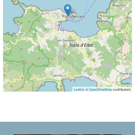
Leaflet
, ©
OpenStreetMap
contributors