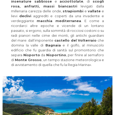
insenature sabbiose
e
acciottolate
, di
scogli
rosa, anfratti, massi biancastri
levigati dalla
millenaria carezza delle onde,
strapiombi
e
vallate
e
lievi
declivi
aggrediti e coperti da una invadente e
verdeggiante
macchia mediterranea
. E come a
ricordarci altre epoche e vicende di un lontano
passato, si ergono, sulla sommità di rocciosi costoni o su
radi pianori nelle cime dei monti, gli antichi guardiani
del mare: dall’imponente
castello del Volterraio
che
domina la valle di
Bagnaia
e il golfo, al minuscolo
edificio che fu guardia di sanità sul promontorio che
separa
Nisporto
da
Nisportino
, per finire al semaforo
di
Monte Grosso
, un tempo stazione meteorologica e
di avvistamento di quella che fu la Regia Marina».