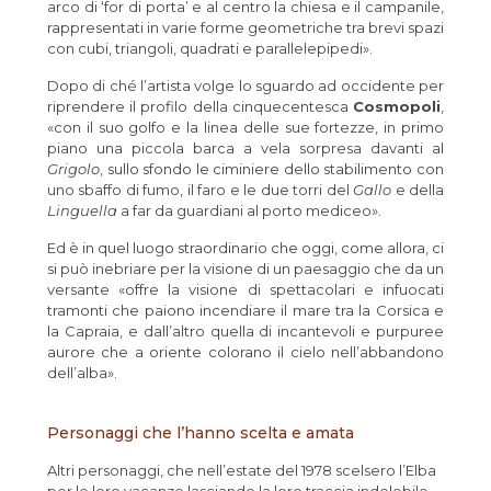
arco di ‘for di porta’ e al centro la chiesa e il campanile,
rappresentati in varie forme geometriche tra brevi spazi
con cubi, triangoli, quadrati e parallelepipedi».
Dopo di ché l’artista volge lo sguardo ad occidente per
riprendere il profilo della cinquecentesca
Cosmopoli
,
«con il suo golfo e la linea delle sue fortezze, in primo
piano una piccola barca a vela sorpresa davanti al
Grigolo
, sullo sfondo le ciminiere dello stabilimento con
uno sbaffo di fumo, il faro e le due torri del
Gallo
e della
Linguella
a far da guardiani al porto mediceo».
Ed è in quel luogo straordinario che oggi, come allora, ci
si può inebriare per la visione di un paesaggio che da un
versante «offre la visione di spettacolari e infuocati
tramonti che paiono incendiare il mare tra la Corsica e
la Capraia, e dall’altro quella di incantevoli e purpuree
aurore che a oriente colorano il cielo nell’abbandono
dell’alba».
Personaggi che l’hanno scelta e amata
Altri personaggi, che nell’estate del 1978 scelsero l’Elba
per le loro vacanze lasciando la loro traccia indelebile