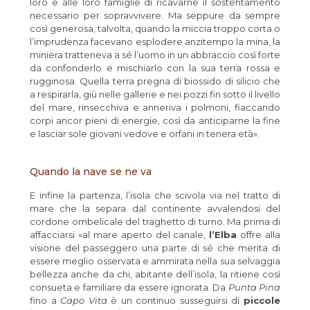
loro e alle loro famiglie di ricavarne il sostentamento
necessario per sopravvivere. Ma seppure da sempre
così generosa, talvolta, quando la miccia troppo corta o
l’imprudenza facevano esplodere anzitempo la mina, la
miniera tratteneva a sé l’uomo in un abbraccio così forte
da confonderlo e mischiarlo con la sua terra rossa e
rugginosa. Quella terra pregna di biossido di silicio che
a respirarla, giù nelle gallerie e nei pozzi fin sotto il livello
del mare, rinsecchiva e anneriva i polmoni, fiaccando
corpi ancor pieni di energie, così da anticiparne la fine
e lasciar sole giovani vedove e orfani in tenera età».
Quando la nave se ne va
E infine la partenza, l’isola che scivola via nel tratto di
mare che la separa dal continente avvalendosi del
cordone ombelicale del traghetto di turno. Ma prima di
affacciarsi «al mare aperto del canale,
l’Elba
offre alla
visione del passeggero una parte di sé che merita di
essere meglio osservata e ammirata nella sua selvaggia
bellezza anche da chi, abitante dell’isola, la ritiene così
consueta e familiare da essere ignorata. Da
Punta Pina
fino a
Capo Vita
è un continuo susseguirsi di
piccole