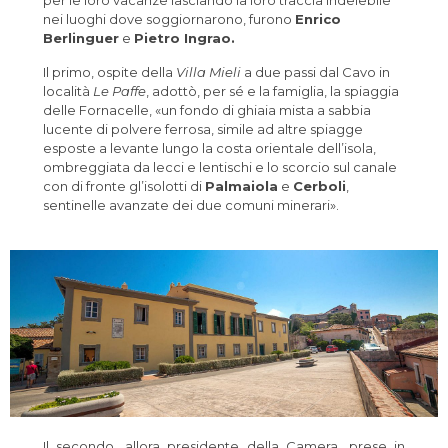
nei luoghi dove soggiornarono, furono
Enrico
Berlinguer
e
Pietro Ingrao.
Il primo, ospite della
Villa Mieli
a due passi dal Cavo in
località
Le Paffe
, adottò, per sé e la famiglia, la spiaggia
delle Fornacelle, «un fondo di ghiaia mista a sabbia
lucente di polvere ferrosa, simile ad altre spiagge
esposte a levante lungo la costa orientale dell’isola,
ombreggiata da lecci e lentischi e lo scorcio sul canale
con di fronte gl’isolotti di
Palmaiola
e
Cerboli
,
sentinelle avanzate dei due comuni minerari».
Il secondo, allora presidente della Camera, prese in