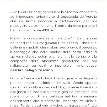
«Usciti dall’Ostiense, percorsero la circonvallazione fino
ad imboccare l’unico tratto di autostrada dell’Aurelia
che da Roma conduce a Civitavecchia per poi
proseguire verso Piombino, il porto da dove partono i
traghetti per
l’Isola d’Elba
.
Nilo ormai conosceva a memoria quell’itinerario, i nomi
dei paesi che si susseguivano l’uno all’altro, i dossi e le
gallerie e i viadotti che si alternavano lungo il percorso,
il paesaggio che dalle marine della costa laziale si
apriva, mutando colori e ambienti, alle colline e alla
campagna della Maremma grossetana per poi
riaffacciarsi, tra golfi e insenature, nelle acque
dell’Arcipelago Toscano.
Ed è all’uscita dell’ultima breve galleria in leggero
pendio, passata Follonica, che sullo sfondo appare
d’incanto il profilo sinuoso dell’Elba, come se fosse stato
disegnato da mano sapiente e geniale per farne uno
scenario unico di rara bellezza nel teatro naturale
dell’orizzonte che si confonde, indefinito, fra cielo e
mare. Forse fu così che la videro gli
etruschi
all’inizio