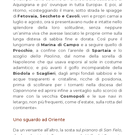
Aquisgrana e po’ ovunque in tutta Europa». E poi, al
ritorno, «costeggiando il mare, sotto strada le spiagge
di
Fetovaia, Seccheto e Cavoli
, veri e propri carnai a
luglio e agosto, ora si presentavano nude e intatte nello
splendore della loro solitudine, senza neppure
un’anima viva che avesse lasciato le proprie orme sulla
lunga distesa di sabbia fine e dorata. Così pure il
lungomare di
Marina di Campo
e a seguire quello di
Procchio
, a confine con l’arenile di
Spartaia
e lo
scoglio della Paolina
, dal nome della sorella di
Napoleone che qui usava esporsi al sole in costume
adamitico; e più avanti il golfo incomparabile della
Biodola
e
Scaglieri
, dagli ampi fondali sabbiosi e le
acque trasparenti e cristalline, ricche di posidonia,
prima di scollinare per i tornanti nella discesa del
Capannone
ed aprirsi infine a ventaglio sullo scorcio di
mare con la vecchia
Cosmopoli
e le sue navi in
letargo, non più frequenti, come d’estate, sulla rotta del
continente».
Uno sguardo ad Oriente
Da un versante all’altro, la sosta sul
pianoro di San Felo
,