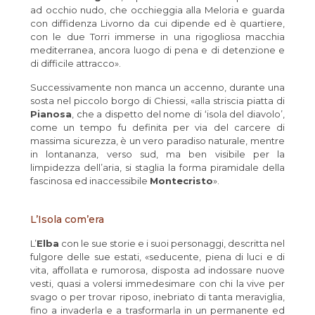
ad occhio nudo, che occhieggia alla Meloria e guarda
con diffidenza Livorno da cui dipende ed è quartiere,
con le due Torri immerse in una rigogliosa macchia
mediterranea, ancora luogo di pena e di detenzione e
di difficile attracco».
Successivamente non manca un accenno, durante una
sosta nel piccolo borgo di Chiessi, «alla striscia piatta di
Pianosa
, che a dispetto del nome di ‘isola del diavolo’,
come un tempo fu definita per via del carcere di
massima sicurezza, è un vero paradiso naturale, mentre
in lontananza, verso sud, ma ben visibile per la
limpidezza dell’aria, si staglia la forma piramidale della
fascinosa ed inaccessibile
Montecristo
».
L’Isola com’era
L’
Elba
con le sue storie e i suoi personaggi, descritta nel
fulgore delle sue estati, «seducente, piena di luci e di
vita, affollata e rumorosa, disposta ad indossare nuove
vesti, quasi a volersi immedesimare con chi la vive per
svago o per trovar riposo, inebriato di tanta meraviglia,
fino a invaderla e a trasformarla in un permanente ed