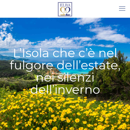
L’Isola che c’è nel
fulgore dell’estate,
nei silenzi
dell’inverno