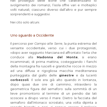
Nel prosieguo delle storie che caratterizzano lo
svolgimento dei romanzi, l’isola offre vari e molteplici
volti naturali, ciascuno diverso dall’altro e pur sempre
sorprendenti e suggestivi.
Nei cito solo alcuni.
Uno sguardo a Occidente
Il percorso per
Campo alle Serre
, la punta estrema del
versante occidentale, verso cui i due protagonisti,
«dopo aver raggiunto Marciana ed affrontato l’erta che
conduce alla
Madonna del Monte
, si erano
incamminati, di prima mattina, costeggiando i fianchi
della montagna fra ruscelli e granitiche rocce in mezzo
ad una diffusa e rigogliosa macchia mediterranea
punteggiata dal giallo delle
ginestre
e da lucenti
corbezzoli
. Il sole era già alto quando in lontanza,
dopo quasi due ore di cammino, intravidero la
geometrica figura del semaforo sulla sommità di un
lieve promontorio al termine di un pendio dai lati
scoscesi a dirupo verso il mare. Dietro la facciata del
semaforo dall’intonaco scrostato, una volta dipinta a
scacchi bianchi e neri, si ergeva ancora il traliccio