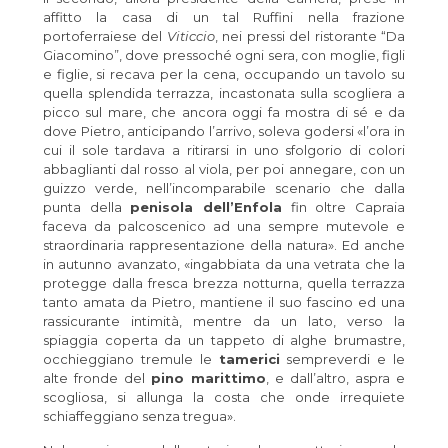
affitto la casa di un tal Ruffini nella frazione
portoferraiese del
Viticcio
, nei pressi del ristorante “Da
Giacomino”, dove pressoché ogni sera, con moglie, figli
e figlie, si recava per la cena, occupando un tavolo su
quella splendida terrazza, incastonata sulla scogliera a
picco sul mare, che ancora oggi fa mostra di sé e da
dove Pietro, anticipando l’arrivo, soleva godersi «l’ora in
cui il sole tardava a ritirarsi in uno sfolgorio di colori
abbaglianti dal rosso al viola, per poi annegare, con un
guizzo verde, nell’incomparabile scenario che dalla
punta della
penisola dell’Enfola
fin oltre Capraia
faceva da palcoscenico ad una sempre mutevole e
straordinaria rappresentazione della natura». Ed anche
in autunno avanzato, «ingabbiata da una vetrata che la
protegge dalla fresca brezza notturna, quella terrazza
tanto amata da Pietro, mantiene il suo fascino ed una
rassicurante intimità, mentre da un lato, verso la
spiaggia coperta da un tappeto di alghe brumastre,
occhieggiano tremule le
tamerici
sempreverdi e le
alte fronde del
pino marittimo
, e dall’altro, aspra e
scogliosa, si allunga la costa che onde irrequiete
schiaffeggiano senza tregua».