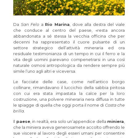
Da
San Felo
a
Rio Marina
, dove alla destra del viale
che conduce al centro del paese, «resta ancora
abbandonata a sé stessa la vecchia officina che per
decenni ha rappresentato il cuore pulsante di un
settore strategico dell’attività mineraria ed ora
residuale testimonianza di un tempo in cui il ferro e la
vita degli uomini parevano compenetrarsi in una così
naturale osmosi antropologica da rendere sempre più
simile l’uno agli altri e viceversa.
Le facciate delle case, come nell’antico borgo
collinare, rimandavano il luccichio della sabbia piritosa
con cui era stata impastata la calce per la loro
costruzione, una polvere mineraria nera diffusa in tutte
le spiagge di quella che oggi porta il nome di
Costa che
brilla.
Il
paese
, in realtà, era solo un’appendice della
miniera
,
che la miniera aveva generosamete accolto offrendo le
sue viscere al lavoro degli esseri umani per consentire