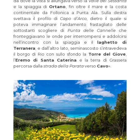
da dove la vista si allungava verso la
Valle dei Sessanta
e la spiaggia di
Ortano
, fin oltre il mare e la costa
continentale da Follonica a Punta Ala. Sulla destra
svettava il profilo di
Capo d’Arco
, dietro il quale si
poteva immaginare l’andamento frastagliato delle
sottostanti scogliere di
Punta delle Cannelle
che
fronteggiavano le onde per interrompersi e addolcirsi
nell’incontro con la spiaggia e il
laghetto di
Terranera
; e dall’altro lato, seminascosto s’intravedeva
il borgo di Rio con sullo sfondo la
Torre del Giove
,
l’
Eremo di Santa Caterina
e la terra di Grassera
percorsa dalla
strada della Parata
verso
Cavo
».