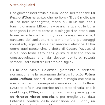
Vista dagli altri
Una giovane intellettuale, Silvia Leone, nel recensire
La
Penna d’Oca
ha scritto che nel libro «l’Elba è molto più
di una bella scenografia, molto più di un’isola per il
turismo di massa. L’Elba che vive anche quando le luci si
spengono, il rumore cessa e le spiagge si svuotano, con
la sua pace, le sue tradizioni, i suoi passaggi evocativi, il
carattere dei suoi abitanti e la memoria di personaggi
importanti, legati all’isola per nascita o elezione. L’Elba
come quel paese che, a detta di Cesare Pavese, ci
vuole, non fosse altro per il gusto di lasciarlo con la
consapevolezza che, da devoto genitore, resterà
sempre lì ad aspettare il ritorno del figlio».
Gli fa eco Nicola Colombo, giornalista e scrittore
siciliano, che nella recensione dell’altro libro,
La Fatica
della Politica
, parla di una «sorta di magia che solo la
memoria che non rinnega sé stessa è in grado di offrire.
L’Autore lo fa in una cornice unica, straordinaria, che è
quel luogo,
l’Elba
, in cui ogni spicchio di paesaggio è
un
ritratto virato seppia
, o per meglio dire, data
l’intensità poetica della descrizione dei luoghi, un