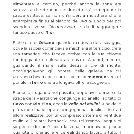
alimentate a carburo, perché ancora la zona era
sprovvista di rete idrica e di elettricità, e neppure la
strada esisteva, se non un’impervia mulattiera che si
arrampicava fin su al pianoro dell’
Aia di Cacio
per poi
scendere verso
l’Acquavivola
e da lì raggiungere
l’antico paese di
Rio
».
E che dire di
Ortano
, quando «a ridosso della spiaggia,
dove la sabbia cominciava a mischiarsi al terriccio, c’era
una tamerice che faceva ombra con la sua chioma
tondeggiante e colorata alla casa di Albano1, mentre,
guardando il mare, sulla destra a piè di monte,
occhieggiavano gli ingressi delle gallerie da cui
uscivano i binari con i carrelli colmi di
minerale
verso il
pontile in
ferro
che si allungava oltre la scogliera».
E ancora, frugando nel passato, dopo aver percorso la
strada della Parata che congiunge ad anello l’abitato di
Cavo
con
Rio Elba
, ecco la
Valle dei Mulini
, «una delle
più straordinarie opere d’ingegneria idraulica fino ad
allora realizzate, con un complesso sistema di ventidue
mulini e i relativi bottacci2, che utilizzando l’acqua di
sorgente di cui è ricca la zona, macinavano grandi
quantità di granaglie e cereali dando lavoro a tutto il