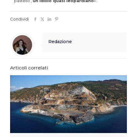
‘pastello’,
un idillio quasi leopardiano
».
Condividi
Redazione
Articoli correlati