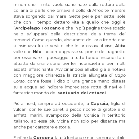
minori che il mito vuole siano nate dalla rottura della
collana di perle che ornava il collo di Afrodite mentre
stava sorgendo dal mare. Sette perle per sette isole
che con il tempo dettero vita a quello che oggi è
l’
Arcipelago Toscano
e che in più pagine trova spazio
nello svilupparsi della descrizione della trama dei
romanzi. Come quando, «incurante dell’aria fredda che
si insinuava fra le vesti e che le arrossava il viso,
Alita
volle che
Nilo
l’accompagnasse sul ponte del traghetto
per osservare il paesaggio a tutto tondo, incuriosita e
attratta da una visione per lei inconsueta e per molti
aspetti affascinante. Avvicinandosi all’Elba già si notava
con maggiore chiarezza la striscia allungata di
Capo
Corso
, come fosse il dito di una grande mano distesa
sulle acque ad indicare imprecisate rotte di navi e il
fantastico mondo del
santuario dei cetacei
.
Più a nord, sempre ad occidente, la
Capraia
, figlia di
vulcani con le sue pareti a picco ricche di grotte e di
anfratti marini, avamposto della Corsica in territorio
italiano, ad essa più vicina non solo per distanza ma
anche per carattere e storia.
E infine la
Gorgona
, la più lontana e non sempre visibile