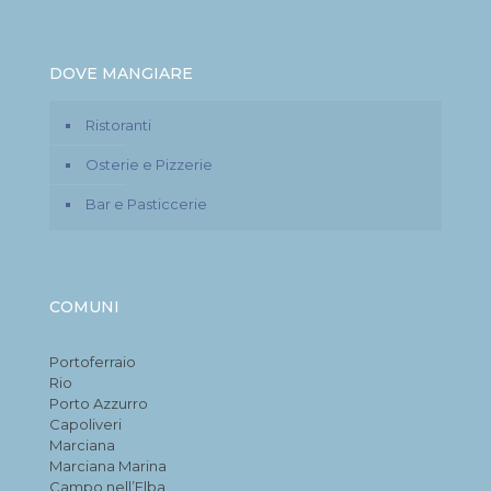
DOVE MANGIARE
Ristoranti
Osterie e Pizzerie
Bar e Pasticcerie
COMUNI
Portoferraio
Rio
Porto Azzurro
Capoliveri
Marciana
Marciana Marina
Campo nell’Elba