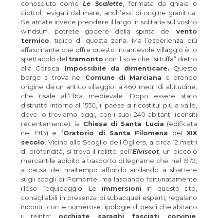
conosciuta come
Le Scalette
, formata da ghiaia e
ciottoli levigati dal mare, anch’essi di origine granitica.
Se amate invece prendere il largo in solitaria sul vostro
windsurf, potrete godere della spinta del
vento
termico
, tipico di questa zona. Ma l’esperienza più
affascinante che offre questo incantevole villaggio è lo
spettacolo del
tramonto
con il sole che “si tuffa” dietro
alla Corsica.
Impossibile da dimenticare.
Questo
borgo si trova nel
Comune di Marciana
e prende
origine da un antico villaggio, a 460 metri di altitudine,
che risale all’Elba medievale. Dopo essere stato
distrutto intorno al 1550, il paese si ricostituì più a valle,
dove lo troviamo oggi, con i suoi 240 abitanti (censiti
recentemente), la
Chiesa di Santa Lucia
(edificata
nel 1913) e l’
Oratorio di Santa Filomena
del
XIX
secolo
. Vicino allo Scoglio dell’Ògliera, a circa 12 metri
di profondità, si trova il relitto dell’
Elviscot
, un piccolo
mercantile adibito a trasporto di legname che, nel 1972,
a causa del maltempo affondò andando a sbattere
sugli scogli di Pomonte, ma lasciando fortunatamente
illeso l’equipaggio. Le
immersioni
in questo sito,
consigliabili in presenza di subacquei esperti, regalano
incontri con le numerose tipologie di pesci che abitano
il relitto:
occhiate
,
saraghi fasciati
,
corvinie
,