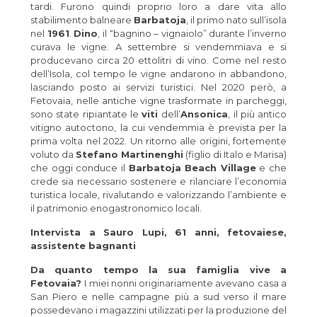
tardi. Furono quindi proprio loro a dare vita allo
stabilimento balneare
Barbatoja
, il primo nato sull’isola
nel
1961
.
Dino
, il “bagnino – vignaiolo” durante l’inverno
curava le vigne. A settembre si vendemmiava e si
producevano circa 20 ettolitri di vino. Come nel resto
dell’Isola, col tempo le vigne andarono in abbandono,
lasciando posto ai servizi turistici. Nel 2020 però, a
Fetovaia, nelle antiche vigne trasformate in parcheggi,
sono state ripiantate le
viti
dell’
Ansonica
, il più antico
vitigno autoctono, la cui vendemmia è prevista per la
prima volta nel 2022. Un ritorno alle origini, fortemente
voluto da
Stefano Martinenghi
(figlio di Italo e Marisa)
che oggi conduce il
Barbatoja Beach Village
e che
crede sia necessario sostenere e rilanciare l’economia
turistica locale, rivalutando e valorizzando l’ambiente e
il patrimonio enogastronomico locali.
Intervista a Sauro Lupi, 61 anni, fetovaiese,
assistente bagnanti
Da quanto tempo la sua famiglia vive a
Fetovaia?
I miei nonni originariamente avevano casa a
San Piero e nelle campagne più a sud verso il mare
possedevano i magazzini utilizzati per la produzione del