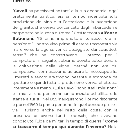
turistico
“
Cavoli
ha pochissimi abitanti e la sua economia, oggi
prettamente turistica, era un tempo incentrata sulla
produzione del vino e sull’estrazione e la lavorazione
del granito, che veniva poi caricato dagli imbarcaderi e
trasportato nella zona di Roma.” Così racconta
Alfonso
Batignani
, 76 anni, imprenditore turistico, ora in
pensione: “Il nostro vino prima di essere trasportato via
mare verso la Liguria, veniva assaggiato dai cosiddetti
sensali
che ne contrattavano il prezzo per il
compratore. In seguito, abbiamo dovuto abbandonare
la coltivazione delle vigne, perché non era più
competitiva. Non riuscivamo ad usare la motozappa fra
i muretti a secco: era troppo pesante e scomoda da
spostare e quindi tutta la produzione veniva effettuata
interamente a mano. Qui a Cavoli, sono stati i miei nonni
e i miei zii che per primi hanno iniziato ad affittare le
stanze ai turisti. Nel 1955 inaugurarono il primo ristorante
e poi nel 1960 la prima pensione. In quel periodo prese il
via il turismo anche nel resto della costa, con la
presenza di diversi turisti tedeschi, che avevano
conosciuto l’Elba da militari in tempo di guerra.”
Come
si trascorre il tempo qui durante l’inverno?
Nella