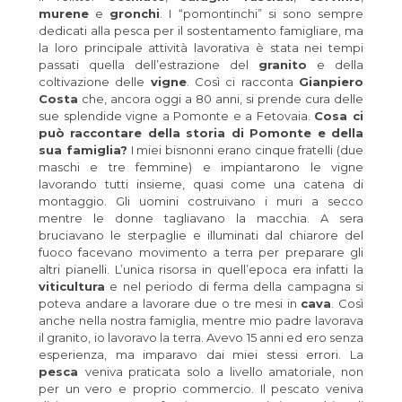
murene
e
gronchi
. I “pomontinchi” si sono sempre
dedicati alla pesca per il sostentamento famigliare, ma
la loro principale attività lavorativa è stata nei tempi
passati quella dell’estrazione del
granito
e della
coltivazione delle
vigne
. Così ci racconta
Gianpiero
Costa
che, ancora oggi a 80 anni, si prende cura delle
sue splendide vigne a Pomonte e a Fetovaia.
Cosa ci
può raccontare della storia di Pomonte e della
sua famiglia?
I miei bisnonni erano cinque fratelli (due
maschi e tre femmine) e impiantarono le vigne
lavorando tutti insieme, quasi come una catena di
montaggio. Gli uomini costruivano i muri a secco
mentre le donne tagliavano la macchia. A sera
bruciavano le sterpaglie e illuminati dal chiarore del
fuoco facevano movimento a terra per preparare gli
altri pianelli. L’unica risorsa in quell’epoca era infatti la
viticultura
e nel periodo di ferma della campagna si
poteva andare a lavorare due o tre mesi in
cava
. Così
anche nella nostra famiglia, mentre mio padre lavorava
il granito, io lavoravo la terra. Avevo 15 anni ed ero senza
esperienza, ma imparavo dai miei stessi errori. La
pesca
veniva praticata solo a livello amatoriale, non
per un vero e proprio commercio. Il pescato veniva