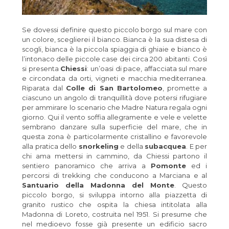
Se dovessi definire questo piccolo borgo sul mare con
un colore, sceglierei il bianco. Bianca è la sua distesa di
scogli, bianca è la piccola spiaggia di ghiaie e bianco è
l’intonaco delle piccole case dei circa 200 abitanti. Così
si presenta
Chiessi
: un’oasi di pace, affacciata sul mare
e circondata da orti, vigneti e macchia mediterranea.
Riparata dal
Colle di San Bartolomeo
, promette a
ciascuno un angolo di tranquillità dove potersi rifugiare
per ammirare lo scenario che Madre Natura regala ogni
giorno. Qui il vento soffia allegramente e vele e velette
sembrano danzare sulla superficie del mare, che in
questa zona è particolarmente cristallino e favorevole
alla pratica dello
snorkeling
e della
subacquea
. E per
chi ama mettersi in cammino, da Chiessi partono il
sentiero panoramico che arriva a
Pomonte
ed i
percorsi di trekking che conducono a Marciana e al
Santuario della Madonna del Monte
. Questo
piccolo borgo, si sviluppa intorno alla piazzetta di
granito rustico che ospita la chiesa intitolata alla
Madonna di Loreto, costruita nel 1951. Si presume che
nel medioevo fosse già presente un edificio sacro