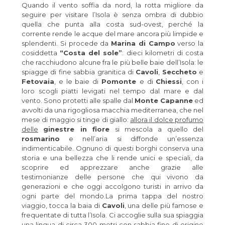
Quando il vento soffia da nord, la rotta migliore da
seguire per visitare l’Isola è senza ombra di dubbio
quella che punta alla costa sud-ovest, perché la
corrente rende le acque del mare ancora più limpide e
splendenti. Si procede da
Marina di Campo
verso la
cosiddetta
“Costa del sole”
: dieci kilometri di costa
che racchiudono alcune fra le più belle baie dell’Isola: le
spiagge di fine sabbia granitica di
Cavoli
,
Seccheto
e
Fetovaia
, e le baie di
Pomonte
e di
Chiessi
, con i
loro scogli piatti levigati nel tempo dal mare e dal
vento. Sono protetti alle spalle dal
Monte Capanne
ed
avvolti da una rigogliosa macchia mediterranea, che nel
mese di maggio si tinge di giallo:
allora il dolce profumo
delle
ginestre in fiore
si mescola a quello del
rosmarino
e nell’aria si diffonde un’essenza
indimenticabile. Ognuno di questi borghi conserva una
storia e una bellezza che li rende unici e speciali, da
scoprire ed apprezzare anche grazie alle
testimonianze delle persone che qui vivono da
generazioni e che oggi accolgono turisti in arrivo da
ogni parte del mondo.La prima tappa del nostro
viaggio, tocca la baia di
Cavoli
, una delle più famose e
frequentate di tutta l’Isola. Ci accoglie sulla sua spiaggia
una lingua di circa 300 metri con sabbia fine di origine