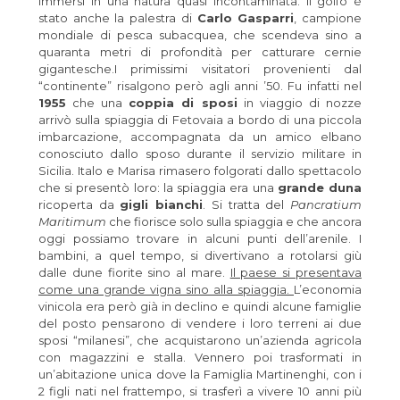
immersi in una natura quasi incontaminata. Il golfo è
stato anche la palestra di
Carlo Gasparri
, campione
mondiale di pesca subacquea, che scendeva sino a
quaranta metri di profondità per catturare cernie
gigantesche.I primissimi visitatori provenienti dal
“continente” risalgono però agli anni ’50. Fu infatti nel
1955
che una
coppia di sposi
in viaggio di nozze
arrivò sulla spiaggia di Fetovaia a bordo di una piccola
imbarcazione, accompagnata da un amico elbano
conosciuto dallo sposo durante il servizio militare in
Sicilia. Italo e Marisa rimasero folgorati dallo spettacolo
che si presentò loro: la spiaggia era una
grande duna
ricoperta da
gigli bianchi
. Si tratta del
Pancratium
Maritimum
che fiorisce solo sulla spiaggia e che ancora
oggi possiamo trovare in alcuni punti dell’arenile. I
bambini, a quel tempo, si divertivano a rotolarsi giù
dalle dune fiorite sino al mare.
Il paese si presentava
come una grande vigna sino alla spiaggia.
L’economia
vinicola era però già in declino e quindi alcune famiglie
del posto pensarono di vendere i loro terreni ai due
sposi “milanesi”, che acquistarono un’azienda agricola
con magazzini e stalla. Vennero poi trasformati in
un’abitazione unica dove la Famiglia Martinenghi, con i
2 figli nati nel frattempo, si trasferì a vivere 10 anni più