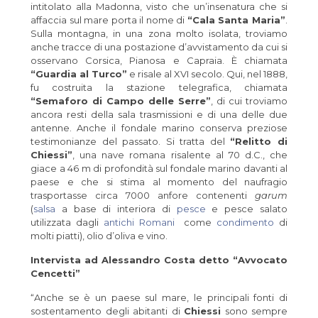
intitolato alla Madonna, visto che un’insenatura che si
affaccia sul mare porta il nome di
“Cala Santa Maria”
.
Sulla montagna, in una zona molto isolata, troviamo
anche tracce di una postazione d’avvistamento da cui si
osservano Corsica, Pianosa e Capraia. È chiamata
“Guardia al Turco”
e risale al XVI secolo. Qui, nel 1888,
fu costruita la stazione telegrafica, chiamata
“Semaforo di Campo delle Serre”
, di cui troviamo
ancora resti della sala trasmissioni e di una delle due
antenne. Anche il fondale marino conserva preziose
testimonianze del passato. Si tratta del
“Relitto di
Chiessi”
, una nave romana risalente al 70 d.C., che
giace a 46 m di profondità sul fondale marino davanti al
paese e che si stima al momento del naufragio
trasportasse circa 7000 anfore contenenti
garum
(
salsa
a base di interiora di
pesce
e pesce salato
utilizzata dagli
antichi Romani
come
condimento
di
molti piatti), olio d’oliva e vino.
Intervista ad Alessandro Costa detto “Avvocato
Cencetti”
“Anche se è un paese sul mare, le principali fonti di
sostentamento degli abitanti di
Chiessi
sono sempre