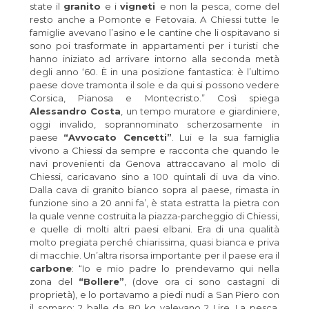
state il
granito
e i
vigneti
e non la pesca, come del
resto anche a Pomonte e Fetovaia. A Chiessi tutte le
famiglie avevano l’asino e le cantine che li ospitavano si
sono poi trasformate in appartamenti per i turisti che
hanno iniziato ad arrivare intorno alla seconda metà
degli anno ‘60. È in una posizione fantastica: è l’ultimo
paese dove tramonta il sole e da qui si possono vedere
Corsica, Pianosa e Montecristo.” Così spiega
Alessandro Costa
, un tempo muratore e giardiniere,
oggi invalido, soprannominato scherzosamente in
paese
“Avvocato Cencetti”
. Lui e la sua famiglia
vivono a Chiessi da sempre e racconta che quando le
navi provenienti da Genova attraccavano al molo di
Chiessi, caricavano sino a 100 quintali di uva da vino.
Dalla cava di granito bianco sopra al paese, rimasta in
funzione sino a 20 anni fa’, è stata estratta la pietra con
la quale venne costruita la piazza-parcheggio di Chiessi,
e quelle di molti altri paesi elbani. Era di una qualità
molto pregiata perché chiarissima, quasi bianca e priva
di macchie. Un’altra risorsa importante per il paese era il
carbone
: “Io e mio padre lo prendevamo qui nella
zona del
“Bollere”
, (dove ora ci sono castagni di
proprietà), e lo portavamo a piedi nudi a San Piero con
il somaro; 2 balle da 80 kg valevano 2 Lire. La pesca,