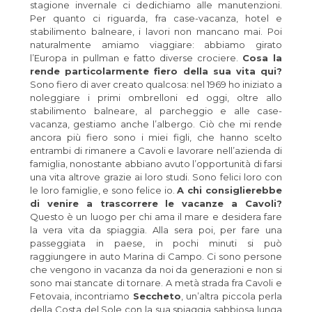
stagione invernale ci dedichiamo alle manutenzioni.
Per quanto ci riguarda, fra case-vacanza, hotel e
stabilimento balneare, i lavori non mancano mai. Poi
naturalmente amiamo viaggiare: abbiamo girato
l’Europa in pullman e fatto diverse crociere.
Cosa la
rende particolarmente fiero della sua vita qui?
Sono fiero di aver creato qualcosa: nel 1969 ho iniziato a
noleggiare i primi ombrelloni ed oggi, oltre allo
stabilimento balneare, al parcheggio e alle case-
vacanza, gestiamo anche l’albergo. Ciò che mi rende
ancora più fiero sono i miei figli, che hanno scelto
entrambi di rimanere a Cavoli e lavorare nell’azienda di
famiglia, nonostante abbiano avuto l’opportunità di farsi
una vita altrove grazie ai loro studi. Sono felici loro con
le loro famiglie, e sono felice io.
A chi consiglierebbe
di venire a trascorrere le vacanze a Cavoli?
Questo è un luogo per chi ama il mare e desidera fare
la vera vita da spiaggia. Alla sera poi, per fare una
passeggiata in paese, in pochi minuti si può
raggiungere in auto Marina di Campo. Ci sono persone
che vengono in vacanza da noi da generazioni e non si
sono mai stancate di tornare. A metà strada fra Cavoli e
Fetovaia, incontriamo
Seccheto
, un’altra piccola perla
della Costa del Sole con la sua spiaggia sabbiosa lunga