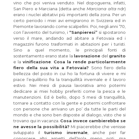
vino che poi veniva venduto. Nel dopoguerra, infatti,
San Piero e Marciana (detta anche
Marciana alta
ndr)
erano i nuclei abitativi più importanti della zona. Per un
certo periodo i miei avi emigrarono in Svizzera ed in
Piemonte lavorando come scalpellini. Poi, negli anni ’70,
con l’avvento del turismo, i
“Sanpieresi”
si spostarono
verso il mare, andando ad abitare a Fetovaia ed i
magazzini furono trasformati in abitazioni per i turisti.
Sino a quel momento, le principali fonti di
sostentamento erano state la
lavorazione
del
granito
e la
vinificazione
.
Cosa la rende particolarmente
fiero della sua vita a Fetovaia?
Sono fiero della
bellezza del posto in cui ho la fortuna di vivere e mi
piace l’equilibrio fra la tranquillità invernale e il lavoro
estivo. Nei mesi di pausa lavorativa amo potermi
dedicare ai miei hobby preferiti come la pesca e le
manutenzioni. Ed è bello, dopo 5 mesi di tranquillità,
tornare a contatto con la gente e potermi confrontare
con persone che arrivano un po’ da tutte le parti del
mondo e che sono ben disposte al dialogo, visto che si
trovano qui in vacanza.
Cosa invece cambierebbe se
ne avesse la possibilità?
Mi piacerebbe che venisse
sviluppato il
turismo invernale
, anche per far
conoscere altri aspetti dell’Isola meno noti, ma