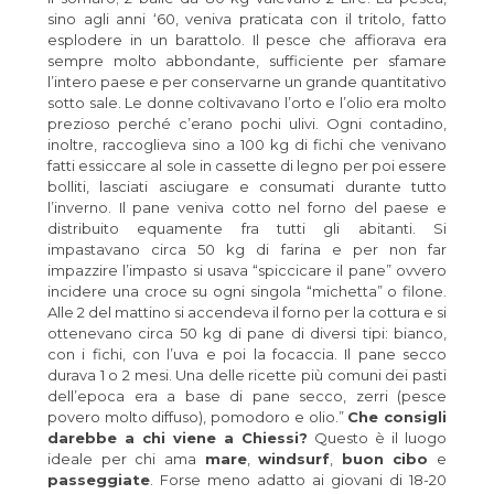
sino agli anni ‘60, veniva praticata con il tritolo, fatto
esplodere in un barattolo. Il pesce che affiorava era
sempre molto abbondante, sufficiente per sfamare
l’intero paese e per conservarne un grande quantitativo
sotto sale. Le donne coltivavano l’orto e l’olio era molto
prezioso perché c’erano pochi ulivi. Ogni contadino,
inoltre, raccoglieva sino a 100 kg di fichi che venivano
fatti essiccare al sole in cassette di legno per poi essere
bolliti, lasciati asciugare e consumati durante tutto
l’inverno. Il pane veniva cotto nel forno del paese e
distribuito equamente fra tutti gli abitanti. Si
impastavano circa 50 kg di farina e per non far
impazzire l’impasto si usava “spiccicare il pane” ovvero
incidere una croce su ogni singola “michetta” o filone.
Alle 2 del mattino si accendeva il forno per la cottura e si
ottenevano circa 50 kg di pane di diversi tipi: bianco,
con i fichi, con l’uva e poi la focaccia. Il pane secco
durava 1 o 2 mesi. Una delle ricette più comuni dei pasti
dell’epoca era a base di pane secco, zerri (pesce
povero molto diffuso), pomodoro e olio.”
Che consigli
darebbe a chi viene a Chiessi?
Questo è il luogo
ideale per chi ama
mare
,
windsurf
,
buon cibo
e
passeggiate
. Forse meno adatto ai giovani di 18-20