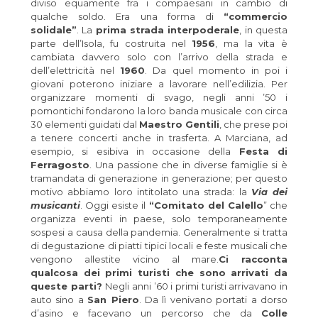
diviso equamente fra i compaesani in cambio di
qualche soldo. Era una forma di
“commercio
solidale”
. La
prima strada interpoderale
, in questa
parte dell’Isola, fu costruita nel
1956
, ma la vita è
cambiata davvero solo con l’arrivo della strada e
dell’elettricità nel
1960
. Da quel momento in poi i
giovani poterono iniziare a lavorare nell’edilizia. Per
organizzare momenti di svago, negli anni ’50 i
pomontichi fondarono la loro banda musicale con circa
30 elementi guidati dal
Maestro Gentili
, che prese poi
a tenere concerti anche in trasferta. A Marciana, ad
esempio, si esibiva in occasione della
Festa di
Ferragosto
. Una passione che in diverse famiglie si è
tramandata di generazione in generazione; per questo
motivo abbiamo loro intitolato una strada: la
Via dei
musicanti
. Oggi esiste il
“Comitato del Calello
” che
organizza eventi in paese, solo temporaneamente
sospesi a causa della pandemia. Generalmente si tratta
di degustazione di piatti tipici locali e feste musicali che
vengono allestite vicino al mare.
Ci racconta
qualcosa dei primi turisti che sono arrivati da
queste parti?
Negli anni ’60 i primi turisti arrivavano in
auto sino a
San Piero
. Da lì venivano portati a dorso
d’asino e facevano un percorso che da
Colle