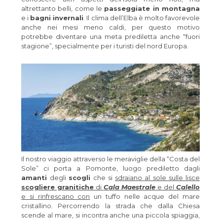
altrettanto belli, come le
passeggiate in montagna
e i
bagni invernali
. Il clima dell’Elba è molto favorevole
anche nei mesi meno caldi, per questo motivo
potrebbe diventare una meta prediletta anche “fuori
stagione”, specialmente per i turisti del nord Europa.
Il nostro viaggio attraverso le meraviglie della “Costa del
Sole” ci porta a Pomonte, luogo prediletto dagli
amanti
degli
scogli
che si
sdraiano al sole sulle lisce
scogliere granitiche
di
Cala Maestrale
e del
Calello
e si rinfrescano con
un tuffo nelle acque del mare
cristallino. Percorrendo la strada che dalla Chiesa
scende al mare, si incontra anche una piccola spiaggia,