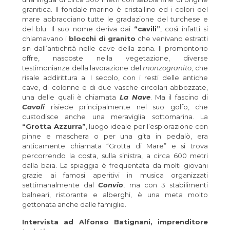
granitica. Il fondale marino è cristallino ed i colori del
mare abbracciano tutte le gradazione del turchese e
del blu. Il suo nome deriva dai
“cavili”
, così infatti si
chiamavano i
blocchi di granito
che venivano estratti
sin dall’antichità nelle cave della zona. Il promontorio
offre, nascoste nella vegetazione, diverse
testimonianze della lavorazione del
monzogranito
, che
risale addirittura al I secolo, con i resti delle antiche
cave, di colonne e di due vasche circolari abbozzate,
una delle quali è chiamata
La Nave
. Ma il fascino di
Cavoli
risiede principalmente nel suo golfo, che
custodisce anche una meraviglia sottomarina. La
“Grotta Azzurra”
, luogo ideale per l’esplorazione con
pinne e maschera o per una gita in pedalò, era
anticamente chiamata “Grotta di Mare” e si trova
percorrendo la costa, sulla sinistra, a circa 600 metri
dalla baia. La spiaggia è frequentata da molti giovani
grazie ai famosi aperitivi in musica organizzati
settimanalmente dal
Convio
, ma con 3 stabilimenti
balneari, ristorante e alberghi, è una meta molto
gettonata anche dalle famiglie.
Intervista ad Alfonso Batignani, imprenditore