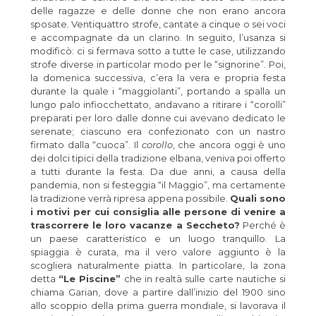
delle ragazze e delle donne che non erano ancora
sposate
.
Ventiquattro strofe, cantate a cinque o sei voci
e accompagnate da un clarino. In seguito, l’usanza si
modificò: ci si fermava sotto a tutte le case, utilizzando
strofe diverse in particolar modo per le “signorine”. Poi,
la domenica successiva, c’era la vera e propria festa
durante la quale i “maggiolanti”, portando a spalla un
lungo palo infiocchettato, andavano a ritirare i “corolli”
preparati per loro dalle donne cui avevano dedicato le
serenate; ciascuno era confezionato con un nastro
firmato dalla “cuoca”. Il
corollo
, che ancora oggi è uno
dei dolci tipici della tradizione elbana, veniva poi offerto
a tutti durante la festa. Da due anni, a causa della
pandemia, non si festeggia “il Maggio”, ma certamente
la tradizione verrà ripresa appena possibile.
Quali sono
i motivi per cui consiglia alle persone di venire a
trascorrere le loro vacanze a Seccheto?
Perché è
un paese caratteristico e un luogo tranquillo. La
spiaggia è curata, ma il vero valore aggiunto è la
scogliera naturalmente piatta. In particolare, la zona
detta
“Le Piscine”
che in realtà sulle carte nautiche si
chiama Garian, dove a partire dall’inizio del 1900 sino
allo scoppio della prima guerra mondiale, si lavorava il