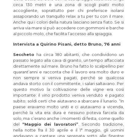
circa 130 metri e una zona di scogli piatti molto
accogliente, soprattutto per chi preferisce isolarsi
assaporando un tranquillo relax a tu per tu con il mare.
Anche qui i colori della natura lasciano senza fiato. Se si
arriva via mare si può accedere con gommoni e barche
al piccolo molo, che facilita l’accesso alla spiaggia.
Intervista a Quirino Pisani, detto Bruno, 76 anni
Seccheto
ha circa 180 abitanti, che condividono un
passato legato alla cava di granito, un tempo affacciata
direttamente sul mare. Bruno ha fatto lo scalpellino per
quarant’anni e racconta che il lavoro era molto duro e
non sempre si veniva pagati, perché se qualcosa
andava storto con il committente, i salari saltavano. Per
questo motivo la coltivazione delle vigne era così
importante: il vino prodotto veniva venduto e pagato
subito; soldi certi che aiutavano a sbarcare il lunario. “In
paese eravamo molto uniti e ci aiutavamo a vicenda,
perché la vita era dura e nessuno poteva farcela da
solo, ma c’erano anche i momenti di festa, come quello
del
“Maggio dei lavoratori”
. Secondo tradizione,
nella notte fra il 30 aprile e il 1° maggio, gli uomini
andavano a cantare una serenata sotto alle finestre