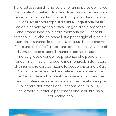
Tra le sette straordinarie isole che fanno parte del Parco
Nazionale Arcipelago Toscano, Pianosa si mostra ai suoi
estimatori con un fascino del tutto particolare. Sarà la
ruvida ed al contempo straziante lunga storia della
colonia penale agricola, sarà il segno di tale presenza
che rimane indelebile nella memoria dei “Pianosini”,
saranno le luci che colorano il suo paesaggio all’alba e al
tramonto, saranno le eccellenze naturalistiche che ne
fanno uno dei siti più importanti per la conservazione di
diverse specie di uccelli marini e non solo, saranno le
meravigliose e variopinte presenze che popolano i
fondali marini, saranno quelle indimenticabili sfumature
di azzurro che caratterizzano le acque cristalline a Cala
Giovanna e nelle altre ben celate cale e insenature
dell’Isola… Sarà tutto questo e forse altro ancora che
rendono Pianosa un’Isola sognata, desiderata, sempre
al centro dell’attenzione. Pianosa, con i suoi 10,2
chilometri quadrati è per estensione la quinta isola
dell’Arcipelago.