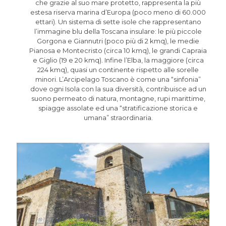
che grazie al suo mare protetto, rappresenta la più
estesa riserva marina d’Europa (poco meno di 60.000
ettari). Un sistema di sette isole che rappresentano
l’immagine blu della Toscana insulare: le più piccole
Gorgona e Giannutri (poco più di 2 kmq), le medie
Pianosa e Montecristo (circa 10 kmq), le grandi Capraia
e Giglio (19 e 20 kmq). Infine l’Elba, la maggiore (circa
224 kmq), quasi un continente rispetto alle sorelle
minori. L’Arcipelago Toscano è come una “sinfonia”
dove ogni Isola con la sua diversità, contribuisce ad un
suono permeato di natura, montagne, rupi marittime,
spiagge assolate ed una “stratificazione storica e
umana” straordinaria.