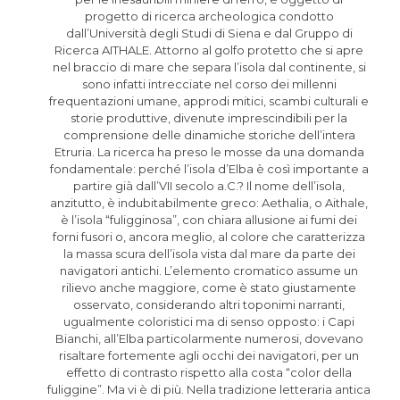
progetto di ricerca archeologica condotto
dall’Università degli Studi di Siena e dal Gruppo di
Ricerca AITHALE. Attorno al golfo protetto che si apre
nel braccio di mare che separa l’isola dal continente, si
sono infatti intrecciate nel corso dei millenni
frequentazioni umane, approdi mitici, scambi culturali e
storie produttive, divenute imprescindibili per la
comprensione delle dinamiche storiche dell’intera
Etruria. La ricerca ha preso le mosse da una domanda
fondamentale: perché l’isola d’Elba è così importante a
partire già dall’VII secolo a.C.? Il nome dell’isola,
anzitutto, è indubitabilmente greco: Aethalia, o Aithale,
è l’isola “fuligginosa”, con chiara allusione ai fumi dei
forni fusori o, ancora meglio, al colore che caratterizza
la massa scura dell’isola vista dal mare da parte dei
navigatori antichi. L’elemento cromatico assume un
rilievo anche maggiore, come è stato giustamente
osservato, considerando altri toponimi narranti,
ugualmente coloristici ma di senso opposto: i Capi
Bianchi, all’Elba particolarmente numerosi, dovevano
risaltare fortemente agli occhi dei navigatori, per un
effetto di contrasto rispetto alla costa “color della
fuliggine”. Ma vi è di più. Nella tradizione letteraria antica