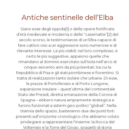
Antiche sentinelle dell’Elba
Siano esse degli oppida[1] o delle opere fortificate
d’età medievale e moderna o delle “casematte”[2] del
secolo scorso, le testimonianze di un’Elba capace di
fare cattivo viso a un aggressore sono numerose e di
rilevante interesse. Le più visibili, nel loro complesso, e
certo le più suggestive, appaiono quelle che
rimandano al dominio esercitato sull’Isola nell’arco di
cinque-seicento anni da più potentati, tra cui la
Repubblica di Pisa e gli stati piombinese e fiorentino. Si
tratta di realizzazioni tanto isolate che urbane. Di esse,
le piazze di Portoferraio e di Porto Longone,
espansione insulare – quest’ultima del continentale
Stato dei Presidi, diretta emanazione della Corona di
Spagna – ebbero natura ampiamente strategica e
furono funzionali a sistemi geo-politici “globali”. Nella
tirannia dello spazio, basteranno due dei punti forti
presenti sull’orizzonte cronologico che abbiamo voluto
privilegiare a rappresentare l’insieme: la Rocca del
Volterraio e la Torre del Giogo, soggetti di storia