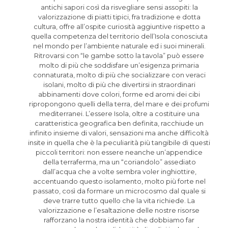
antichi sapori così da risvegliare sensi assopiti: la
valorizzazione di piatti tipici, fra tradizione e dotta
cultura, offre all’ospite curiosità aggiuntive rispetto a
quella competenza del territorio dell’Isola conosciuta
nel mondo per l’ambiente naturale ed i suoi minerali.
Ritrovarsi con “le gambe sotto la tavola” può essere
molto di più che soddisfare un’esigenza primaria
connaturata, molto di più che socializzare con veraci
isolani, molto di più che divertirsi in straordinari
abbinamenti dove colori, forme ed aromi dei cibi
ripropongono quelli della terra, del mare e dei profumi
mediterranei. L’essere Isola, oltre a costituire una
caratteristica geografica ben definita, racchiude un
infinito insieme di valori, sensazioni ma anche difficoltà
insite in quella che è la peculiarità più tangibile di questi
piccoli territori: non essere neanche un’appendice
della terraferma, ma un “coriandolo” assediato
dall’acqua che a volte sembra voler inghiottire,
accentuando questo isolamento, molto più forte nel
passato, così da formare un microcosmo dal quale si
deve trarre tutto quello che la vita richiede. La
valorizzazione e l’esaltazione delle nostre risorse
rafforzano la nostra identità che dobbiamo far