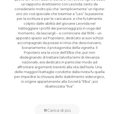
un rapporto strettissimo con Leonida, tanto da
considerarlo molto più che ‘semplicemente’ un nipote:
uno zio così speciale che trasmise a “Leo” la passione
per la scrittura e per le caricature, e che fu talmente
colpito dalle abilità del giovane Leonida nel
tratteggiare i profili dei personaggi più in voga del
momento, da lasciargli – a cominciare dal 1936 – un
apposito spazio sul Popolano, dedicato ai suoi schizzi
accompagnati da poesie in rima che descrivevano,
bonariamente, il protagonista della vignetta. Il
Popolano era la voce dell’Elba che, pur non
disdegnando di trattare talvolta temi di rilevanza
nazionale, era dedicato in particolar modo ad
affrontare argomenti inerenti alla vita dell’Isola. Una
delle maggiori battaglie condotte dalla rivista fu quella
per impedire la chiusura dello stabilimento siderurgico,
in origine appartenente alla Società “Elba”, poi
ribattezzata “Ilva”.
Carica di più