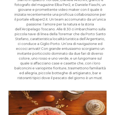
fotografo del magazine Elba Per2, e Daniele Fiaschi, un
giovane e promettente video maker con il quale è
iniziata recentemente una proficua collaborazione per
il portale elbaper2.it. Un team accomunato da un’unica
passione: l’amore per la natura e la storia
dell’Arcipelago Toscano. Alle 8.30 ci imbarchiamo sulla
piccola nave di linea della Toremar che da Porto Santo
Stefano, caratteristica località turistica dell’Argentario,
ci conduce a Giglio Porto. Un’ora di navigazione ed
eccoci arrivati! Con grande entusiasmo scorgiamo un
invitante porticciolo dominato da due fari di diverso
colore, uno rosso e uno verde, e un lungomare sul
quale si affacciano case e casette che, con i loro
balconcini e variopinte fioriture, trasmettono familiarità
ed allegria, piccole botteghe di artigianato, bar e
ristoranti tipici dove il pescato del giorno è un must.