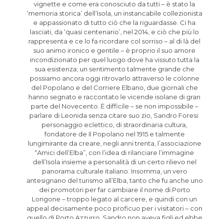
vignette e come era conosciuto da tutti – è stato la
‘memoria storica’ dell’Isola, un instancabile collezionista
e appassionato di tutto ciò che la riguardasse. Ci ha
lasciati, da ‘quasi centenario’, nel 2014, e ciò che più lo
rappresenta e ce lo fa ricordare col sorriso – al di là del
suo animo ironico e gentile – è proprio il suo amore
incondizionato per quel luogo dove ha vissuto tutta la
sua esistenza; un sentimento talmente grande che
possiamo ancora oggi ritrovarlo attraverso le colonne
del Popolano e del Corriere Elbano, due giornali che
hanno segnato e raccontato le vicende isolane di gran
parte del Novecento. È difficile – se non impossibile –
parlare di Leonida senza citare suo zio, Sandro Foresi:
personaggio eclettico, di straordinaria cultura,
fondatore de Il Popolano nel 1915 e talmente
lungimirante da creare, negli anni trenta, l’associazione
“Amici dell’Elba”, con l’idea di rilanciare l’immagine
dell’Isola insieme a personalità di un certo rilievo nel
panorama culturale italiano. Insomma, un vero
antesignano del turismo all’Elba, tanto che fu anche uno
dei promotori per far cambiare il nome di Porto
Longone – troppo legato al carcere, e quindi con un
appeal decisamente poco proficuo per i visitatori – con
quello di Porto Azzurro. Sandro non aveva figli ed ebbe