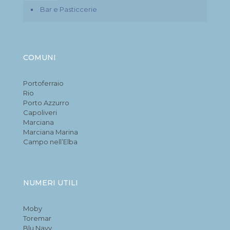
Bar e Pasticcerie
COMUNI
Portoferraio
Rio
Porto Azzurro
Capoliveri
Marciana
Marciana Marina
Campo nell’Elba
NUMERI UTILI
Moby
Toremar
Blu Navy