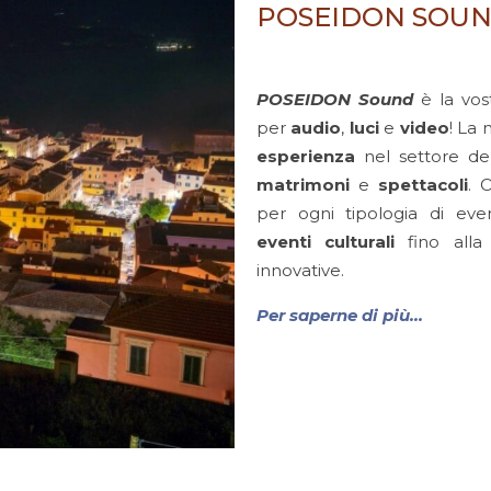
POSEIDON SOU
POSEIDON Sound
è la vos
per
audio
,
luci
e
video
! La
esperienza
nel settore del
matrimoni
e
spettacoli
. 
per ogni tipologia di eve
eventi culturali
fino alla
innovative.
Per saperne di più…