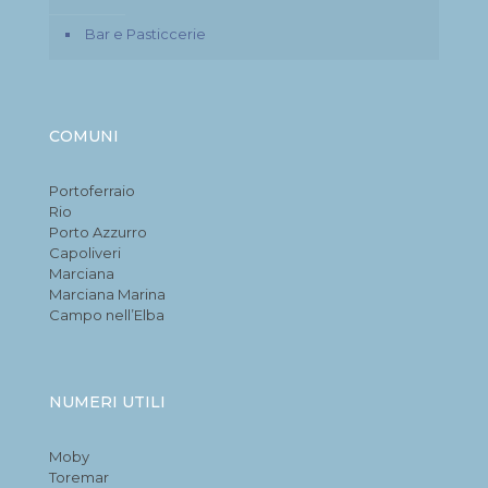
Bar e Pasticcerie
COMUNI
Portoferraio
Rio
Porto Azzurro
Capoliveri
Marciana
Marciana Marina
Campo nell’Elba
NUMERI UTILI
Moby
Toremar