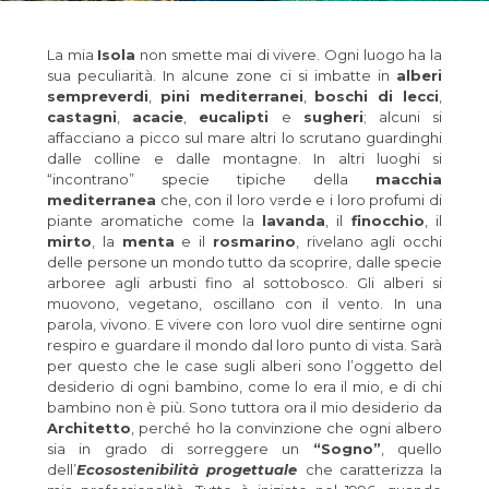
La mia
Isola
non smette mai di vivere. Ogni luogo ha la
sua peculiarità. In alcune zone ci si imbatte in
alberi
sempreverdi
,
pini mediterranei
,
boschi di lecci
,
castagni
,
acacie
,
eucalipti
e
sugheri
; alcuni si
affacciano a picco sul mare altri lo scrutano guardinghi
dalle colline e dalle montagne. In altri luoghi si
“incontrano” specie tipiche della
macchia
mediterranea
che, con il loro verde e i loro profumi di
piante aromatiche come la
lavanda
, il
finocchio
, il
mirto
, la
menta
e il
rosmarino
, rivelano agli occhi
delle persone un mondo tutto da scoprire, dalle specie
arboree agli arbusti fino al sottobosco. Gli alberi si
muovono, vegetano, oscillano con il vento. In una
parola, vivono. E vivere con loro vuol dire sentirne ogni
respiro e guardare il mondo dal loro punto di vista. Sarà
per questo che le case sugli alberi sono l’oggetto del
desiderio di ogni bambino, come lo era il mio, e di chi
bambino non è più. Sono tuttora ora il mio desiderio da
Architetto
, perché ho la convinzione che ogni albero
sia in grado di sorreggere un
“Sogno”
, quello
dell’
Ecosostenibilità progettuale
che caratterizza la