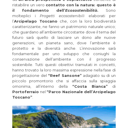
ristabilire un vero
contatto con la natura: questo è
il fondamento dell’
Ecosostenibilità
.
Sono
molteplici i
Progetti ecosostenibili
elaborati per
l’
Arcipelago Toscano
che, con la loro biodiversità
caratterizzante, ne fanno un patrimonio naturale unico;
che guardano all’ambiente circostante dove il tema del
futuro sarà quello di lasciare un dono alle nuove
generazioni, un pianeta sano, dove l’ambiente è
protetto e la diversità anche. L’innovazione sarà
fondamentale per uno sviluppo che coniughi la
conservazione dell’ambiente con il progresso
sostenibile. Tutti questi obiettivi tramutati in concetti,
hanno trovato la loro massima espressione nella fase di
progettazione del
“
Reef Sansone”
adagiato su di un
piccolo promontorio che si affaccia sulla spiaggia
omonima, all’interno della
“Costa Bianca”
di
Portoferraio
nel
“Parco Nazionale dell’Arcipelago
Toscano”
.