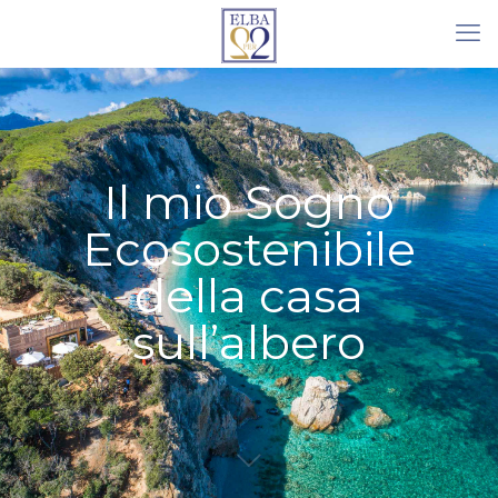
Il mio Sogno
Ecosostenibile
della casa
sull’albero