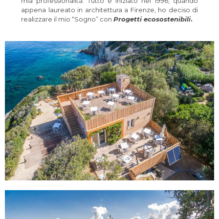
mia professionalità. Tutto è iniziato nel 1996, quando
appena laureato in architettura a Firenze, ho deciso di
realizzare il mio “Sogno” con
Progetti ecosostenibili
.