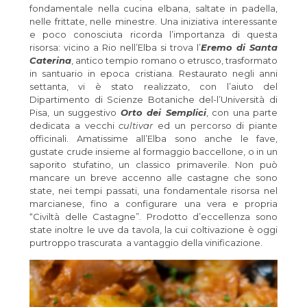
fondamentale nella cucina elbana, saltate in padella,
nelle frittate, nelle minestre. Una iniziativa interessante
e poco conosciuta ricorda l’importanza di questa
risorsa: vicino a Rio nell’Elba si trova l’
Eremo di Santa
Caterina
, antico tempio romano o etrusco, trasformato
in santuario in epoca cristiana. Restaurato negli anni
settanta, vi è stato realizzato, con l’aiuto del
Dipartimento di Scienze Botaniche del-l’Università di
Pisa, un suggestivo
Orto dei Semplici
, con una parte
dedicata a vecchi
cultivar
ed un percorso di piante
officinali. Amatissime all’Elba sono anche le fave,
gustate crude insieme al formaggio baccellone, o in un
saporito stufatino, un classico primaverile. Non può
mancare un breve accenno alle castagne che sono
state, nei tempi passati, una fondamentale risorsa nel
marcianese, fino a configurare una vera e propria
“Civiltà delle Castagne”. Prodotto d’eccellenza sono
state inoltre le uve da tavola, la cui coltivazione è oggi
purtroppo trascurata a vantaggio della vinificazione.