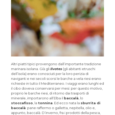
Altri piatti tipici provengono dall’importante tradizione
marinara isolana. Già gli
Ilvates
(gli abitanti etruschi
dell’isola) erano conosciuti per la loro perizia di
naviganti e nei secoli scorsi le barche a vela riesi erano
richieste in tutto il Mediterraneo. I viaggi erano lunghi ed
il cibo doveva conservarsi per mesi: per questo motivo,
proprio le barche riesi, di ritorno dai trasporti di
minerale, importarono all’Elba il
baccalà
, lo
stoccafisso
, la
tonnina
. Ed ecco nata la
sburrita di
baccalà
: pane raffermo o galletta, nepitella, olio e,
appunto, baccalà. D’inverno, fra i prodotti della pesca,