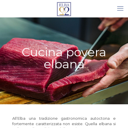
Cucina povera
elbana
All’Elba una tradizione gastronomica autoctona e
fortemente caratterizzata non esiste. Quella elbana si