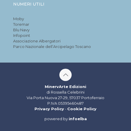
NUMERI UTILI
Moby
Toremar
Blu Navy
Infopoint
Associazione Albergatori
Parco Nazionale dell’Arcipelago Toscano
MinervArte Edizioni
di Rossella Celebrini
Via Porta Nuova 27-29, 57037 Portoferraio
P.IVA 05395460487
Privacy Policy
-
Cookie Policy
powered by
infoelba