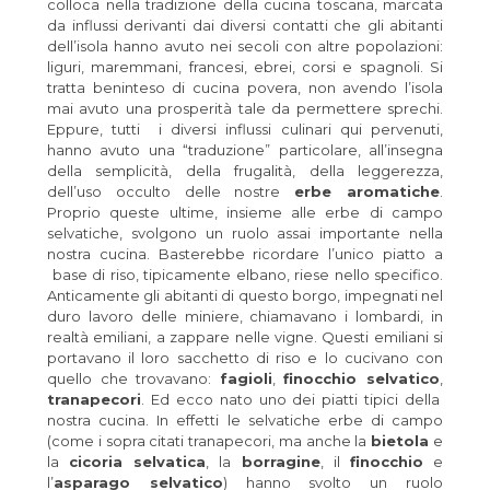
colloca nella tradizione della cucina toscana, marcata
da influssi derivanti dai diversi contatti che gli abitanti
dell’isola hanno avuto nei secoli con altre popolazioni:
liguri, maremmani, francesi, ebrei, corsi e spagnoli. Si
tratta beninteso di cucina povera, non avendo l’isola
mai avuto una prosperità tale da permettere sprechi.
Eppure, tutti i diversi influssi culinari qui pervenuti,
hanno avuto una “traduzione” particolare, all’insegna
della semplicità, della frugalità, della leggerezza,
dell’uso occulto delle nostre
erbe aromatiche
.
Proprio queste ultime, insieme alle erbe di campo
selvatiche, svolgono un ruolo assai importante nella
nostra cucina. Basterebbe ricordare l’unico piatto a
base di riso, tipicamente elbano, riese nello specifico.
Anticamente gli abitanti di questo borgo, impegnati nel
duro lavoro delle miniere, chiamavano i lombardi, in
realtà emiliani, a zappare nelle vigne. Questi emiliani si
portavano il loro sacchetto di riso e lo cucivano con
quello che trovavano:
fagioli
,
finocchio selvatico
,
tranapecori
. Ed ecco nato uno dei piatti tipici della
nostra cucina. In effetti le selvatiche erbe di campo
(come i sopra citati tranapecori, ma anche la
bietola
e
la
cicoria selvatica
, la
borragine
, il
finocchio
e
l’
asparago selvatico
) hanno svolto un ruolo