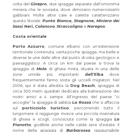
volta del
Ginepro
, due spiagge separate dall’omonima
miniera che le sovrasta, dove dimorano numerosissimi
gabbiani. Molte altre cale e calette caratterizzano
questo litorale:
Punta Bianca
,
Stagnone
,
Miniera dei
Sassi Neri
,
Calanova
,
Straccoligno
e
Naregno
.
Costa orientale
Porto
Azzurro
, comune elbano con un’estensione
territoriale contenuta, vanta poche spiagge, ma belle e
diverse le une dalle altre dal punto di vista geologico e
paesaggistico. A circa un km dal paese si trova la
spiaggia di
Mola
di ghiaia mista, situata in una delle
zone umide più importanti
dell’Elba
dove
frequentemente fanno sosta gli uccelli migratori. Nel
2006, qui è stata allestita la
Dog Beach
, spiaggia di
circa 500 metri quadrati dedicata alla balneazione dei
nostri amici a 4 zampe. All’ingresso del paese “ci
accoglie” la spiaggia di sabbia
La Rossa
che si affaccia
sul
porticciolo
turistico
; percorrendo tutto il
lungomare si raggiunge invece una piccola insenatura
di ghiaia e scogli, conosciuta come la spiaggia
La
Pianotta
, godibile anche nelle calde sere d’estate. Il
nome della spiaggia di
Barbarossa
,
raggiungibile