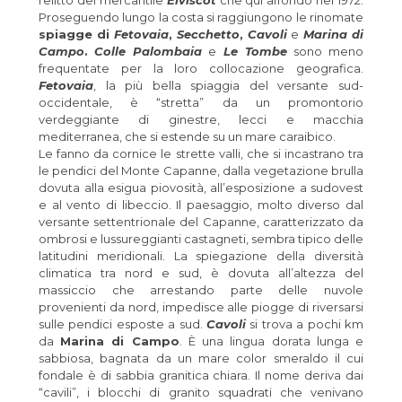
Proseguendo lungo la costa si raggiungono le rinomate
spiagge di
Fetovaia
,
Secchetto
,
Cavoli
e
Marina di
Campo
.
Colle Palombaia
e
Le Tombe
sono meno
frequentate per la loro collocazione geografica.
Fetovaia
, la più bella spiaggia del versante sud-
occidentale, è “stretta” da un promontorio
verdeggiante di ginestre, lecci e macchia
mediterranea, che si estende su un mare caraibico.
Le fanno da cornice le strette valli, che si incastrano tra
le pendici del Monte Capanne, dalla vegetazione brulla
dovuta alla esigua piovosità, all’esposizione a sudovest
e al vento di libeccio. Il paesaggio, molto diverso dal
versante settentrionale del Capanne, caratterizzato da
ombrosi e lussureggianti castagneti, sembra tipico delle
latitudini meridionali. La spiegazione della diversità
climatica tra nord e sud, è dovuta all’altezza del
massiccio che arrestando parte delle nuvole
provenienti da nord, impedisce alle piogge di riversarsi
sulle pendici esposte a sud.
Cavoli
si trova a pochi km
da
Marina di Campo
. È una lingua dorata lunga e
sabbiosa, bagnata da un mare color smeraldo il cui
fondale è di sabbia granitica chiara. Il nome deriva dai
“cavili”, i blocchi di granito squadrati che venivano