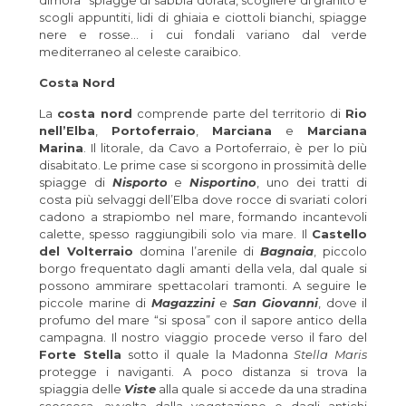
dimora” spiagge di sabbia dorata, scogliere di granito e
scogli appuntiti, lidi di ghiaia e ciottoli bianchi, spiagge
nere e rosse… i cui fondali variano dal verde
mediterraneo al celeste caraibico.
Costa Nord
La
costa nord
comprende parte del territorio di
Rio
nell’Elba
,
Portoferraio
,
Marciana
e
Marciana
Marina
. Il litorale, da Cavo a Portoferraio, è per lo più
disabitato. Le prime case si scorgono in prossimità delle
spiagge di
Nisporto
e
Nisportino
, uno dei tratti di
costa più selvaggi dell’Elba dove rocce di svariati colori
cadono a strapiombo nel mare, formando incantevoli
calette, spesso raggiungibili solo via mare. Il
Castello
del Volterraio
domina l’arenile di
Bagnaia
, piccolo
borgo frequentato dagli amanti della vela, dal quale si
possono ammirare spettacolari tramonti. A seguire le
piccole marine di
Magazzini
e
San Giovanni
, dove il
profumo del mare “si sposa” con il sapore antico della
campagna. Il nostro viaggio procede verso il faro del
Forte Stella
sotto il quale la Madonna
Stella Maris
protegge i naviganti. A poco distanza si trova la
spiaggia delle
Viste
alla quale si accede da una stradina