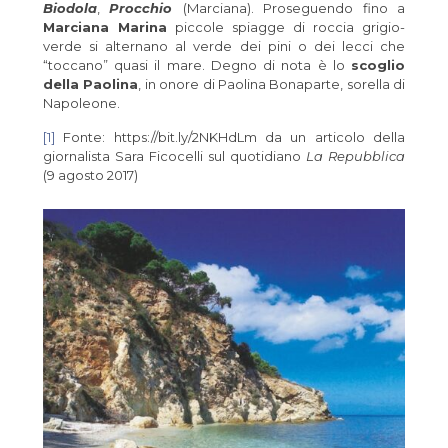
Biodola
,
Procchio
(Marciana). Proseguendo fino a
Marciana Marina
piccole spiagge di roccia grigio-
verde si alternano al verde dei pini o dei lecci che
“toccano” quasi il mare. Degno di nota è lo
scoglio
della Paolina
, in onore di Paolina Bonaparte, sorella di
Napoleone.
[1]
Fonte: https://bit.ly/2NKHdLm da un articolo della
giornalista Sara Ficocelli sul quotidiano
La Repubblica
(9 agosto 2017)