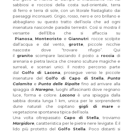
sabbiosi e rocciosi della costa sud-orientale, terra
di ferro e terra di sole, con un litorale frastagliato dai
paesaggi inconsueti. Grigio, rosso, nero e oro brillano e
abbagliano su questo tratto dell’isola che ad ogni
insenatura nasconde paradisi terrestri. Così si mostra il
versante dell’Elba che si affaccia su
Pianosa
,
Montecristo
e
Giannutri
: rocce scolpite
dall’acqua e dal vento,
grotte
, piccole nicchie
nascoste dove “trovare rifugio”. Qui
il
granito
scompare lasciando il posto a
roccia
di
arenaria e pietra lavica che creano sculture magiche e
surreali, e scenari unici. Il nostro percorso parte
dal
Golfo di Lacona
, prosegue verso le piccole
insenature del
Golfo di Capo di Stella
,
Punta
Calamita
e
Punta delle Ripalte
fino ad arrivare alla
spiaggia di
Naregno
, luoghi affascinanti dove regnano
luce, forma e colore.
Lacona
è una spiaggia dalla
sabbia dorata lunga 1 km, unica per le sorprendenti
dune naturali che ospitano
gigli di mare
e
vegetazione spontanea tipica dell’isola.
Una volta oltrepassato
Capo di Stella
, troviamo
Margidore
, caratteristica per le pietre nere levigate. È il
lido più protetto del
Golfo Stella
. Poco distanti si