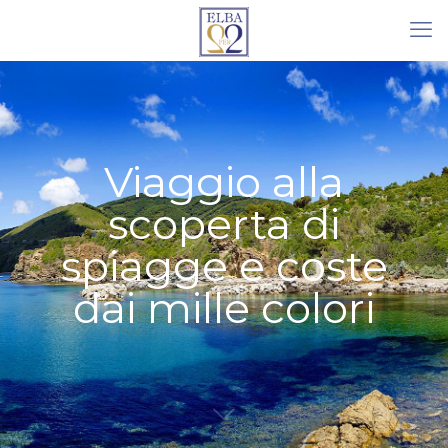
Viaggio alla
scoperta di
spiagge e coste
dai mille colori