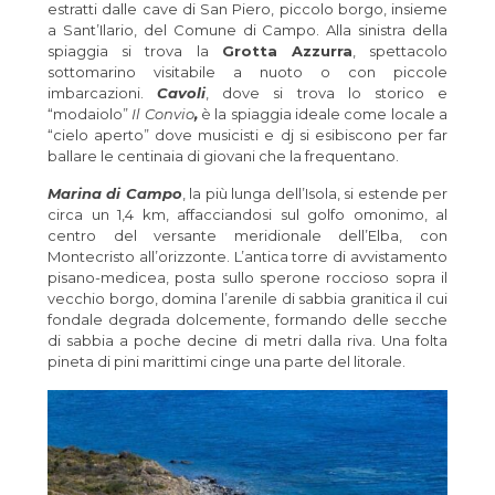
estratti dalle cave di San Piero, piccolo borgo, insieme
a Sant’Ilario, del Comune di Campo. Alla sinistra della
spiaggia si trova la
Grotta Azzurra
, spettacolo
sottomarino visitabile a nuoto o con piccole
imbarcazioni.
Cavoli
, dove si trova lo storico e
“modaiolo”
Il Convio
,
è la spiaggia ideale come locale a
“cielo aperto” dove musicisti e dj si esibiscono per far
ballare le centinaia di giovani che la frequentano.
Marina di Campo
, la più lunga dell’Isola, si estende per
circa un 1,4 km, affacciandosi sul golfo omonimo, al
centro del versante meridionale dell’Elba, con
Montecristo all’orizzonte. L’antica torre di avvistamento
pisano-medicea, posta sullo sperone roccioso sopra il
vecchio borgo, domina l’arenile di sabbia granitica il cui
fondale degrada dolcemente, formando delle secche
di sabbia a poche decine di metri dalla riva. Una folta
pineta di pini marittimi cinge una parte del litorale.