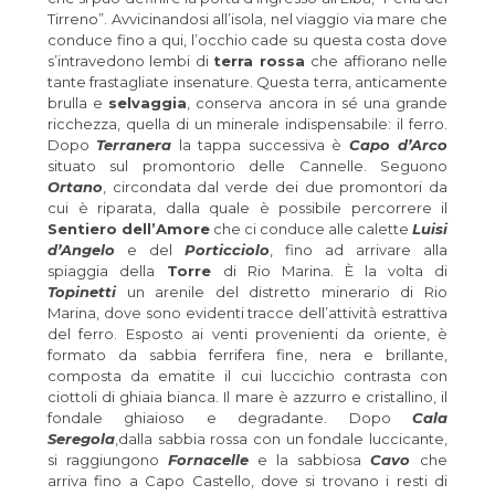
Tirreno”. Avvicinandosi all’isola, nel viaggio via mare che
conduce fino a qui, l’occhio cade su questa costa dove
s’intravedono lembi di
terra rossa
che affiorano nelle
tante frastagliate insenature. Questa terra, anticamente
brulla e
selvaggia
, conserva ancora in sé una grande
ricchezza, quella di un minerale indispensabile: il ferro.
Dopo
Terranera
la tappa successiva è
Capo d’Arco
situato sul promontorio delle Cannelle. Seguono
Ortano
, circondata dal verde dei due promontori da
cui è riparata, dalla quale è possibile percorrere il
Sentiero dell’Amore
che ci conduce alle calette
Luisi
d’Angelo
e del
Porticciolo
, fino ad arrivare alla
spiaggia della
Torre
di Rio Marina. È la volta di
Topinetti
un arenile del distretto minerario di Rio
Marina, dove sono evidenti tracce dell’attività estrattiva
del ferro. Esposto ai venti provenienti da oriente, è
formato da sabbia ferrifera fine, nera e brillante,
composta da ematite il cui luccichio contrasta con
ciottoli di ghiaia bianca. Il mare è azzurro e cristallino, il
fondale ghiaioso e degradante. Dopo
Cala
Seregola
,dalla sabbia rossa con un fondale luccicante,
si raggiungono
Fornacelle
e la sabbiosa
Cavo
che
arriva fino a Capo Castello, dove si trovano i resti di