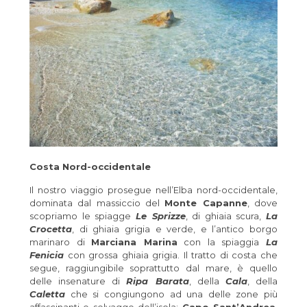
Costa Nord-occidentale
Il nostro viaggio prosegue nell’Elba nord-occidentale,
dominata dal massiccio del
Monte Capanne
, dove
scopriamo le spiagge
Le Sprizze
, di ghiaia scura,
La
Crocetta
, di ghiaia grigia e verde, e l’antico borgo
marinaro di
Marciana Marina
con la spiaggia
La
Fenicia
con grossa ghiaia grigia. Il tratto di costa che
segue, raggiungibile soprattutto dal mare, è quello
delle insenature di
Ripa Barata
, della
Cala
, della
Caletta
che si congiungono ad una delle zone più
affascinanti e selvagge dell’isola:
Capo Sant’Andrea
.