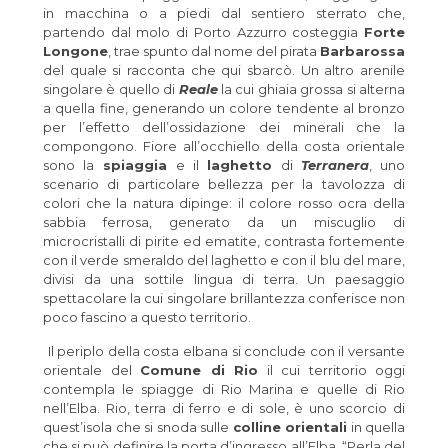
in macchina o a piedi dal sentiero sterrato che,
partendo dal molo di Porto Azzurro costeggia
Forte
Longone
, trae spunto dal nome del pirata
Barbarossa
del quale si racconta che qui sbarcò. Un altro arenile
singolare è quello di
Reale
la cui ghiaia grossa si alterna
a quella fine, generando un colore tendente al bronzo
per l’effetto dell’ossidazione dei minerali che la
compongono. Fiore all’occhiello della costa orientale
sono la
spiaggia
e il
laghetto
di
Terranera
, uno
scenario di particolare bellezza per la tavolozza di
colori che la natura dipinge: il colore rosso ocra della
sabbia ferrosa, generato da un miscuglio di
microcristalli di pirite ed ematite, contrasta fortemente
con il verde smeraldo del laghetto e con il blu del mare,
divisi da una sottile lingua di terra. Un paesaggio
spettacolare la cui singolare brillantezza conferisce non
poco fascino a questo territorio.
Il periplo della costa elbana si conclude con il versante
orientale del
Comune di Rio
il cui territorio oggi
contempla le spiagge di Rio Marina e quelle di Rio
nell’Elba. Rio, terra di ferro e di sole, è uno scorcio di
quest’isola che si snoda sulle
colline orientali
in quella
che si può definire la porta d’ingresso all’Elba, “Perla del