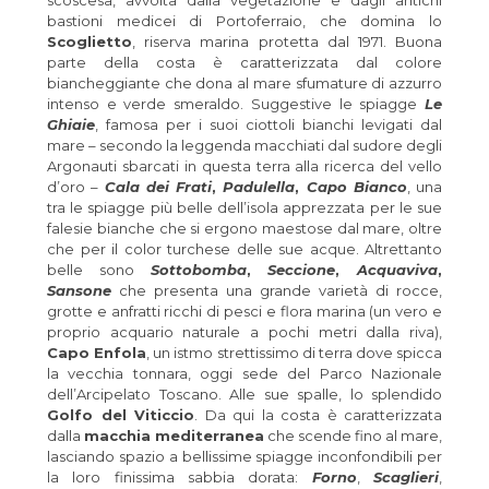
scoscesa, avvolta dalla vegetazione e dagli antichi
bastioni medicei di Portoferraio, che domina lo
Scoglietto
, riserva marina protetta dal 1971. Buona
parte della costa è caratterizzata dal colore
biancheggiante che dona al mare sfumature di azzurro
intenso e verde smeraldo. Suggestive le spiagge
Le
Ghiaie
, famosa per i suoi ciottoli bianchi levigati dal
mare – secondo la leggenda macchiati dal sudore degli
Argonauti sbarcati in questa terra alla ricerca del vello
d’oro –
Cala dei Frati
,
Padulella
,
Capo Bianco
, una
tra le spiagge più belle dell’isola apprezzata per le sue
falesie bianche che si ergono maestose dal mare, oltre
che per il color turchese delle sue acque. Altrettanto
belle sono
Sottobomba
,
Seccione
,
Acquaviva
,
Sansone
che presenta una grande varietà di rocce,
grotte e anfratti ricchi di pesci e flora marina (un vero e
proprio acquario naturale a pochi metri dalla riva),
Capo Enfola
, un istmo strettissimo di terra dove spicca
la vecchia tonnara, oggi sede del Parco Nazionale
dell’Arcipelato Toscano. Alle sue spalle, lo splendido
Golfo del Viticcio
. Da qui la costa è caratterizzata
dalla
macchia mediterranea
che scende fino al mare,
lasciando spazio a bellissime spiagge inconfondibili per
la loro finissima sabbia dorata:
Forno
,
Scaglieri
,