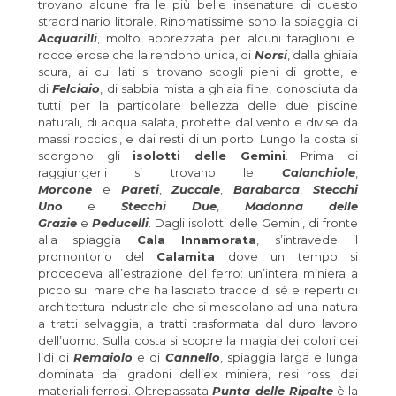
trovano alcune fra le più
belle insenature di questo
straordinario litorale. Rinomatissime sono la spiaggia di
Acquarilli
, molto apprezzata per alcuni faraglioni e
rocce erose che la rendono unica, di
Norsi
, dalla ghiaia
scura, ai cui lati si trovano scogli pieni di grotte, e
di
Felciaio
, di sabbia mista a ghiaia fine, conosciuta da
tutti per la particolare bellezza delle due piscine
naturali, di acqua salata, protette dal vento e divise da
massi rocciosi, e dai resti di un porto. Lungo la costa si
scorgono gli
isolotti delle Gemini
. Prima di
raggiungerli si trovano le
Calanchiole
,
Morcone
e
Pareti
,
Zuccale
,
Barabarca
,
Stecchi
Uno
e
Stecchi Due
,
Madonna delle
Grazie
e
Peducelli
. Dagli isolotti delle Gemini, di fronte
alla spiaggia
Cala Innamorata
, s’intravede il
promontorio del
Calamita
dove un tempo si
procedeva all’estrazione del ferro: un’intera miniera a
picco sul mare che ha lasciato tracce di sé e reperti di
architettura industriale che si mescolano ad una natura
a tratti selvaggia, a tratti trasformata dal duro lavoro
dell’uomo. Sulla costa si scopre la magia dei colori dei
lidi di
Remaiolo
e di
Cannello
, spiaggia larga e lunga
dominata dai gradoni dell’ex miniera, resi rossi dai
materiali ferrosi. Oltrepassata
Punta delle Ripalte
è la