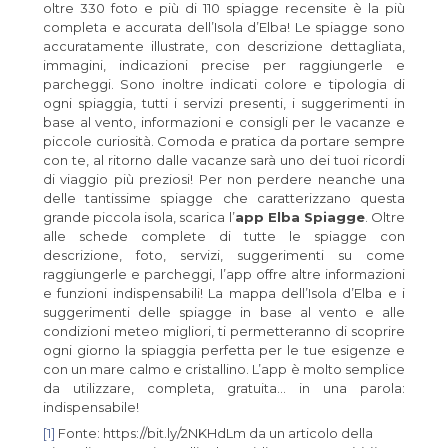
oltre 330 foto e più di 110 spiagge recensite è la più
completa e accurata dell’Isola d’Elba! Le spiagge sono
accuratamente illustrate, con descrizione dettagliata,
immagini, indicazioni precise per raggiungerle e
parcheggi. Sono inoltre indicati colore e tipologia di
ogni spiaggia, tutti i servizi presenti, i suggerimenti in
base al vento, informazioni e consigli per le vacanze e
piccole curiosità. Comoda e pratica da portare sempre
con te, al ritorno dalle vacanze sarà uno dei tuoi ricordi
di viaggio più preziosi! Per non perdere neanche una
delle tantissime spiagge che caratterizzano questa
grande piccola isola, scarica l’
app Elba Spiagge
. Oltre
alle schede complete di tutte le spiagge con
descrizione, foto, servizi, suggerimenti su come
raggiungerle e parcheggi, l’app offre altre informazioni
e funzioni indispensabili! La mappa dell’Isola d’Elba e i
suggerimenti delle spiagge in base al vento e alle
condizioni meteo migliori, ti permetteranno di scoprire
ogni giorno la spiaggia perfetta per le tue esigenze e
con un mare calmo e cristallino. L’app è molto semplice
da utilizzare, completa, gratuita… in una parola:
indispensabile!
[1]
Fonte: https://bit.ly/2NKHdLm da un articolo della