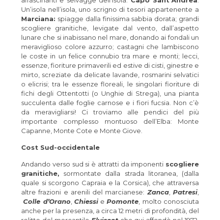
Un’isola nell’isola, uno scrigno di tesori appartenente a
Marciana:
spiagge dalla finissima sabbia dorata; grandi
scogliere granitiche, levigate dal vento, dall’aspetto
lunare che si inabissano nel mare, donando ai fondali un
meraviglioso colore azzurro; castagni che lambiscono
le coste in un felice connubio tra mare e monti; lecci,
essenze, fioriture primaverili ed estive di cisti, ginestre e
mirto, screziate da delicate lavande, rosmarini selvatici
o elicrisi; tra le essenze floreali, le singolari fioriture di
fichi degli Ottentotti (o Unghie di Strega), una pianta
succulenta dalle foglie carnose e i fiori fucsia. Non c’è
da meravigliarsi! Ci troviamo alle pendici del più
importante complesso montuoso dell’Elba: Monte
Capanne, Monte Cote e Monte Giove.
Cost Sud-occidentale
Andando verso sud si è attratti da imponenti
scogliere
granitiche,
sormontate dalla strada litoranea, (dalla
quale si scorgono Capraia e la Corsica), che attraversa
altre frazioni e arenili del marcianese:
Zanca
,
Patresi
,
Colle d’Orano
,
Chiessi
e
Pomonte
, molto conosciuta
anche per la presenza, a circa 12 metri di profondità, del
relitto del mercantile
Elviscot
che qui affondò nel 1972.