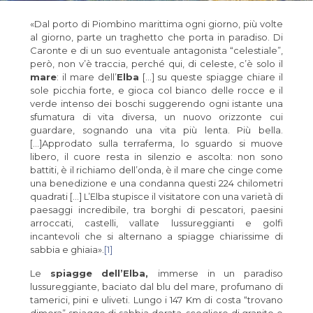
«Dal porto di Piombino marittima ogni giorno, più volte
al giorno, parte un traghetto che porta in paradiso. Di
Caronte e di un suo eventuale antagonista “celestiale”,
però, non v’è traccia, perché qui, di celeste, c’è solo il
mare
: il mare dell’
Elba
[…] su queste spiagge chiare il
sole picchia forte, e gioca col bianco delle rocce e il
verde intenso dei boschi suggerendo ogni istante una
sfumatura di vita diversa, un nuovo orizzonte cui
guardare, sognando una vita più lenta. Più bella.
[…]Approdato sulla terraferma, lo sguardo si muove
libero, il cuore resta in silenzio e ascolta: non sono
battiti, è il richiamo dell’onda, è il mare che cinge come
una benedizione e una condanna questi 224 chilometri
quadrati […] L’Elba stupisce il visitatore con una varietà di
paesaggi incredibile, tra borghi di pescatori, paesini
arroccati, castelli, vallate lussureggianti e golfi
incantevoli che si alternano a spiagge chiarissime di
sabbia e ghiaia».
[1]
Le
spiagge dell’Elba,
immerse in un paradiso
lussureggiante, baciato dal blu del mare,
profumano di
tamerici, pini e uliveti. Lungo i 147 Km di costa “trovano