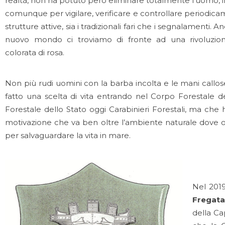
realtà, non ha potuto però eliminare totalmente l’uomo, 
comunque per vigilare, verificare e controllare periodica
strutture attive, sia i tradizionali fari che i segnalamenti. 
nuovo mondo ci troviamo di fronte ad una rivoluzione
colorata di rosa.
Non più rudi uomini con la barba incolta e le mani call
fatto una scelta di vita entrando nel Corpo Forestale d
Forestale dello Stato oggi Carabinieri Forestali, ma ch
motivazione che va ben oltre l’ambiente naturale dove op
per salvaguardare la vita in mare.
Nel 2019
Fregata
della Ca