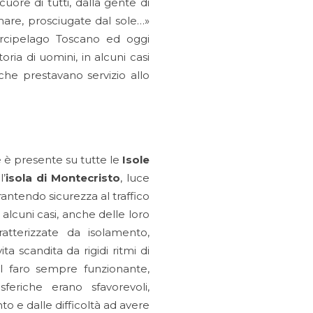
uore di tutti, dalla gente di
mare, prosciugate dal sole…»
’Arcipelago Toscano ed oggi
oria di uomini, in alcuni casi
che prestavano servizio allo
e è presente su tutte le
Isole
l’
isola di Montecristo
, luce
antendo sicurezza al traffico
in alcuni casi, anche delle loro
ratterizzate da isolamento,
ita scandita da rigidi ritmi di
il faro sempre funzionante,
feriche erano sfavorevoli,
to e dalle difficoltà ad avere