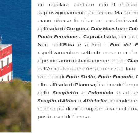
un regolare contatto con il mondo
approvvigionamenti più banali. Ma come 
erano diverse le situazioni caratterizzant
dell’
isola di Gorgona
,
Cala Maestra
e
Cal
Punta Ferraione
a
Capraia Isola
, per qua
Nord dell’
Elba
e a Sud i
Fari del F
rispettivamente a settentrione e meridione
dipende amministrativamente anche
Gian
dell’Arcipelago, anch’essa con il suo faro. 
con i fari di
Forte Stella
,
Forte Focardo
,
oltre all’
isola di Pianosa
, frazione di Campo 
dello
Scoglietto
e
Palmaiola
e ad un m
Scoglio d’Africa
o
Africhella
, dipendente
di poco più di mille mq, con una quota mas
posto a sud di Pianosa.