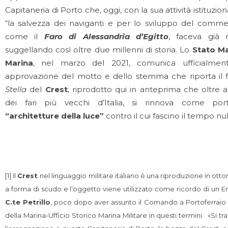
Capitaneria di Porto che, oggi, con la sua attività istituzi
“la salvezza dei naviganti e per lo sviluppo del commer
come il
Faro di Alessandria d’Egitto
, faceva già 
suggellando così oltre due millenni di storia. Lo
Stato Ma
Marina
, nel marzo del 2021, comunica ufficialment
approvazione del motto e dello stemma che riporta il 
Stella
del
Crest
, riprodotto qui in anteprima che oltre 
dei fari più vecchi d’Italia, si rinnova come por
“architetture della luce”
contro il cui fascino il tempo nu
[1] Il
Crest
nel linguaggio militare italiano è una riproduzione in ott
a forma di scudo e l’oggetto viene utilizzato come ricordo di un E
C.te Petrillo
, poco dopo aver assunto il Comando a Portoferraio e
della Marina-Ufficio Storico Marina Militare in questi termini: «Si tr