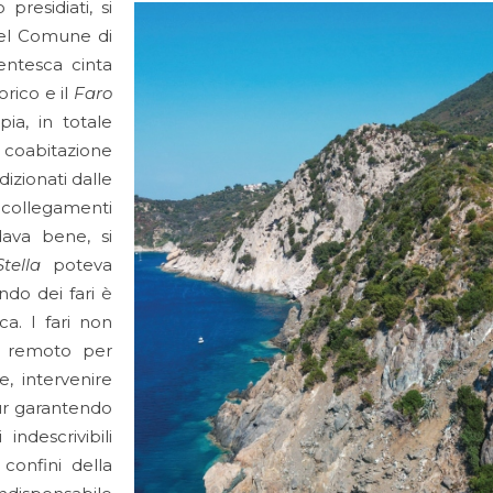
 presidiati, si
 nel Comune di
entesca cinta
orico e il
Faro
pia, in totale
a coabitazione
izionati dalle
 collegamenti
ava bene, si
tella
poteva
ndo dei fari è
a. I fari non
da remoto per
, intervenire
pur garantendo
indescrivibili
i confini della