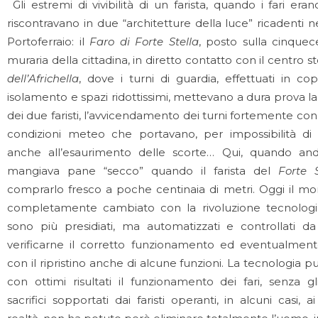
Gli estremi di vivibilità di un farista, quando i fari erano
riscontravano in due “architetture della luce” ricadenti
Portoferraio: il
Faro di Forte Stella
, posto sulla cinquec
muraria della cittadina, in diretto contatto con il centro st
dell’Africhella
, dove i turni di guardia, effettuati in cop
isolamento e spazi ridottissimi, mettevano a dura prova l
dei due faristi, l’avvicendamento dei turni fortemente cond
condizioni meteo che portavano, per impossibilità di
anche all’esaurimento delle scorte… Qui, quando and
mangiava pane “secco” quando il farista del
Forte S
comprarlo fresco a poche centinaia di metri. Oggi il mo
completamente cambiato con la rivoluzione tecnologic
sono più presidiati, ma automatizzati e controllati 
verificarne il corretto funzionamento ed eventualmente
con il ripristino anche di alcune funzioni. La tecnologia 
con ottimi risultati il funzionamento dei fari, senza gli 
sacrifici sopportati dai faristi operanti, in alcuni casi, a