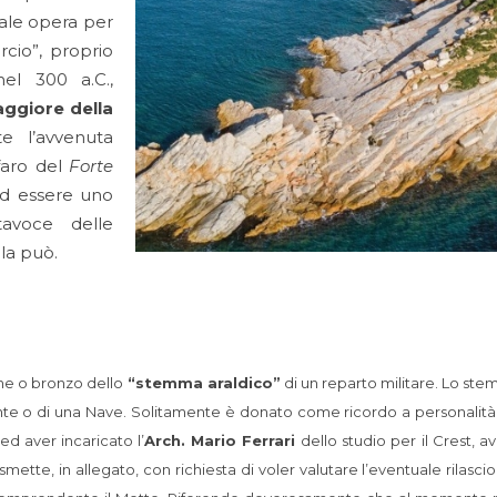
onale opera per
cio”, proprio
nel 300 a.C.,
ggiore della
e l’avvenuta
faro del
Forte
ad essere uno
tavoce delle
lla può.
one o bronzo dello
“stemma araldico”
di un reparto militare. Lo ste
nte o di una Nave. Solitamente è donato come ricordo a personalità in
d aver incaricato l’
Arch. Mario Ferrari
dello studio per il Crest, 
asmette, in allegato, con richiesta di voler valutare l’eventuale rilasci