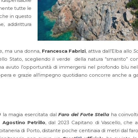
indispensabile
mente tutte le
Anche in questo
, addirittura
ose, ma una donna,
Francesca Fabrizi
, attiva dall’Elba allo
Sc
ello Stato, scegliendo il verde della natura “smarrito” c
e ha avuto l’opportunità di immergersi nel profondo blu n
era e grazie all’impegno quotidiano concorre anche a gara
 la magia esercitata dal
Faro del Forte Stella
ha coinvolt
 Agostino Petrillo
, dal 2023 Capitano di Vascello, che
pitaneria di Porto, distante poche centinaia di metri dal faro