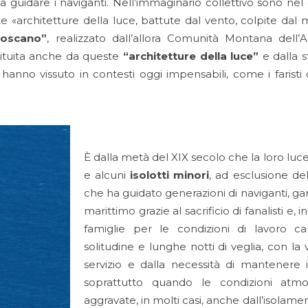
 guidare i naviganti. Nell’immaginario collettivo sono nel c
e «architetture della luce, battute dal vento, colpite dal 
 Toscano”
, realizzato dall’allora Comunità Montana dell
tituita anche da queste
“architetture della luce”
e dalla st
anno vissuto in contesti oggi impensabili, come i faristi 
È dalla metà del XIX secolo che la loro luc
e alcuni
isolotti minori
, ad esclusione del
che ha guidato generazioni di naviganti, gar
marittimo grazie al sacrificio di fanalisti e, 
famiglie per le condizioni di lavoro ca
solitudine e lunghe notti di veglia, con la v
servizio e dalla necessità di mantenere 
soprattutto quando le condizioni atmos
aggravate, in molti casi, anche dall’isolamen