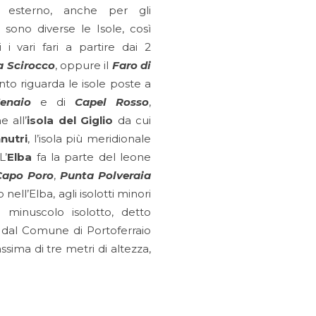
 esterno, anche per gli
sono diverse le Isole, così
i i vari fari a partire dai 2
a Scirocco
, oppure il
Faro di
nto riguarda le isole poste a
enaio
e di
Capel Rosso
,
 all’
isola del Giglio
da cui
nutri
, l’isola più meridionale
L’
Elba
fa la parte del leone
Capo Poro
,
Punta Polveraia
nell’Elba, agli isolotti minori
inuscolo isolotto, detto
 dal Comune di Portoferraio
sima di tre metri di altezza,