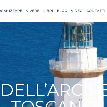
RGANIZZARE
VIVERE
LIBRI
BLOG
VIDEO
CONTATTI
I DELL’ARCI
TOSCANO