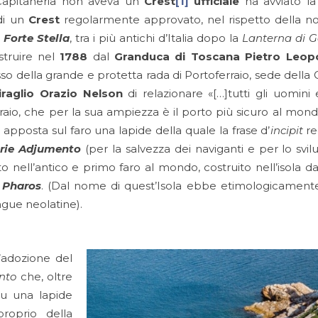
Capitaneria non aveva un
Crest
[1]
ufficiale
ha avviato la
di un
Crest
regolarmente approvato, nel rispetto della no
 Forte Stella
, tra i più antichi d’Italia dopo la
Lanterna di 
struire nel
1788
dal
Granduca di Toscana Pietro Leop
esso della grande e protetta rada di Portoferraio, sede dell
raglio Orazio Nelson
di relazionare «[…]tutti gli uomini 
raio, che per la sua ampiezza è il porto più sicuro al mond
 apposta sul faro una lapide della quale la frase d’
incipit
re
rie Adjumento
(per la salvezza dei naviganti e per lo s
tto nell’antico e primo faro al mondo, costruito nell’isola d
:
Pharos
. (Dal nome di quest’Isola ebbe etimologicamente 
ngue neolatine).
’adozione del
nto
che, oltre
su una lapide
proprio della