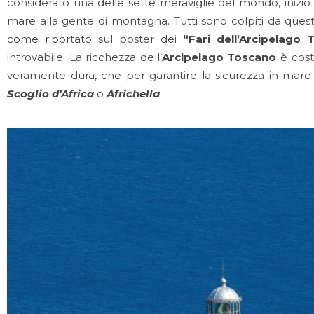
considerato una delle sette meraviglie del mondo, iniziò a
mare alla gente di montagna. Tutti sono colpiti da quest
come riportato sul poster dei
“Fari dell’Arcipelago
introvabile. La ricchezza dell’
Arcipelago Toscano
è cos
veramente dura, che per garantire la sicurezza in mare h
Scoglio d’Africa
o
Africhella
.