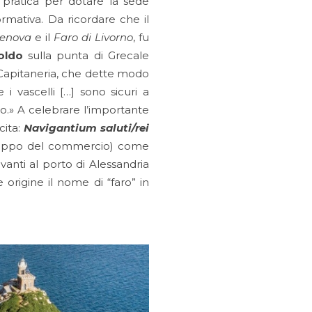
 pratica per dotare la sede
rmativa. Da ricordare che il
Genova
e il
Faro di Livorno
, fu
oldo
sulla punta di Grecale
a Capitaneria, che dette modo
e i vascelli […] sono sicuri a
o.» A celebrare l’importante
cita:
Navigantium saluti/rei
viluppo del commercio) come
avanti al porto di Alessandria
origine il nome di “faro” in