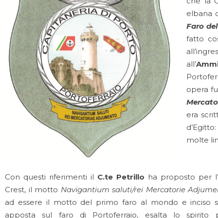
che la 
elbana 
Faro del
fatto co
all’ingr
all’
Ammi
Portofer
opera fu
Mercato
era scri
d’Egitto
molte li
Con questi riferimenti il
C.te Petrillo
ha proposto per l
Crest, il motto
Navigantium saluti/rei Mercatorie Adjume
ad essere il motto del primo faro al mondo e inciso 
apposta sul faro di Portoferraio, esalta lo spirito 