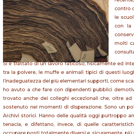
contro 
le scuol
con la 
conserv
molti ca
consulta
Si è trattato di un lavoro faticoso, fisicamente ed in
tra la polvere, le muffe e animali tipici di questi lu
l’inadeguatezza dei più elementari supporti, come scale
ho avuto a che fare con dipendenti pubblici demotiv
trovato anche dei colleghi eccezionali che, oltre a
sostenuto nei momenti di disperazione. Sono un po’
Archivi storici. Hanno delle qualità oggi purtroppo a
tenacia, e difettano, invece, di quelle caratteristic
occupare posti totalmente diversi e, sicuramente, più