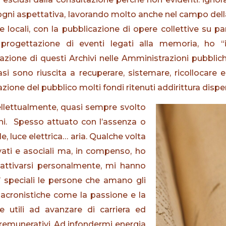
ogni aspettativa, lavorando molto anche nel campo della
e locali, con la pubblicazione di opere collettive su pa
progettazione di eventi legati alla memoria, ho “i
azione di questi Archivi nelle Amministrazioni pubblich
si sono riuscita a recuperare, sistemare, ricollocare e,
zione del pubblico molti fondi ritenuti addirittura disper
tellettualmente, quasi sempre svolto
oghi. Spesso attuato con l’assenza o
, luce elettrica… aria. Qualche volta
ati e asociali ma, in compenso, ho
d attivarsi personalmente, mi hanno
 speciali le persone che amano gli
nacronistiche come la passione e la
he utili ad avanzare di carriera ed
 remunerativi. Ad infondermi energia