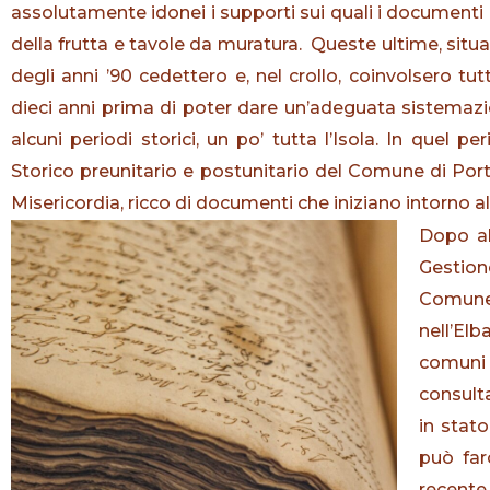
assolutamente idonei i supporti sui quali i documenti e
della frutta e tavole da muratura. Queste ultime, situat
degli anni ’90 cedettero e, nel crollo, coinvolsero 
dieci anni prima di poter dare un’adeguata sistemazi
alcuni periodi storici, un po’ tutta l’Isola. In quel 
Storico preunitario e postunitario del Comune di Portof
Misericordia, ricco di documenti che iniziano intorno al
Dopo al
Gestione
Comune 
nell’El
comuni 
consulta
in stato
può far
recente,