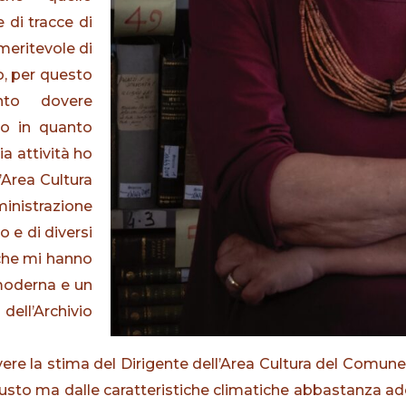
 di tracce di
eritevole di
o, per questo
nto dovere
ico in quanto
a attività ho
l’Area Cultura
nistrazione
o e di diversi
 che mi hanno
 moderna e un
dell’Archivio
evere la stima del Dirigente dell’Area Cultura del Comune
ngusto ma dalle caratteristiche climatiche abbastanza a