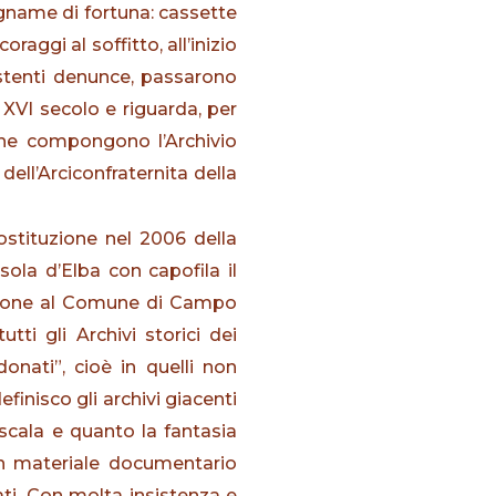
legname di fortuna: cassette
aggi al soffitto, all’inizio
istenti denunce, passarono
XVI secolo e riguarda, per
e che compongono l’Archivio
dell’Arciconfraternita della
costituzione nel 2006 della
isola d’Elba con capofila il
timone al Comune di Campo
ti gli Archivi storici dei
donati”, cioè in quelli non
finisco gli archivi giacenti
oscala e quanto la fantasia
con materiale documentario
ati. Con molta insistenza e