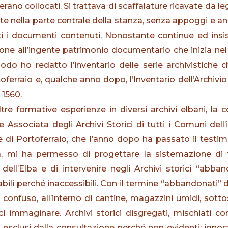
rano collocati. Si trattava di scaffalature ricavate da 
e nella parte centrale della stanza, senza appoggi e ancor
tutti i documenti contenuti. Nonostante continue ed ins
one all’ingente patrimonio documentario che inizia nel 
periodo ho redatto l’inventario delle serie archivistich
erraio e, qualche anno dopo, l’Inventario dell’Archivio 
 1560.
tre formative esperienze in diversi archivi elbani, la 
 Associata degli Archivi Storici di tutti i Comuni dell’
di Portoferraio, che l’anno dopo ha passato il tes
ba, mi ha permesso di progettare la sistemazione di tut
dell’Elba e di intervenire negli Archivi storici “abban
bili perché inaccessibili. Con il termine “abbandonati” de
 confuso, all’interno di cantine, magazzini umidi, sott
ci immaginare. Archivi storici disgregati, mischiati 
 esclusi dalla consultazione perché non evidenti: ignor