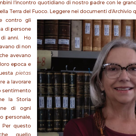
ini l’incontro quotidiano di nostro padre con le grand
 della Terra del Fuoco. Leggere nei documenti d’Archivio
e contro gli
la di persone
a di anni. Ho
tavano di non
a che avevano
 loro epoca e
questa
pietas
re a lavorare
to sentimento
he la Storia
one di ogni
to personale,
. Per questo
che quello