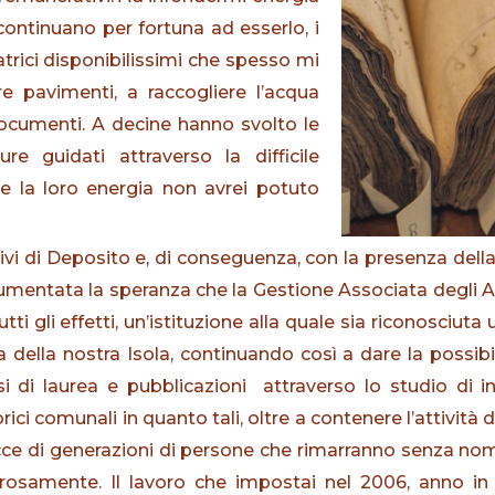
 continuano per fortuna ad esserlo, i
catrici disponibilissimi che spesso mi
e pavimenti, a raccogliere l’acqua
i documenti. A decine hanno svolto le
re guidati attraverso la difficile
 e la loro energia non avrei potuto
vi di Deposito e, di conseguenza, con la presenza dell
aumentata la speranza che la Gestione Associata degli Arc
ti gli effetti, un’istituzione alla quale sia riconosciuta
ella nostra Isola, continuando così a dare la possibilit
esi di laurea e pubblicazioni attraverso lo studio di i
orici comunali in quanto tali, oltre a contenere l’attività
ce di generazioni di persone che rimarranno senza nom
osamente. Il lavoro che impostai nel 2006, anno in cu