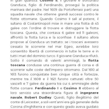
in gran quantità.
Cosimo II
, il giovane e sfortunato
Granduca, figlio di Ferdinando, proseguì la politica
marinara del padre. Nel 1609 da Portoferraio partì una
squadra navale che ottenne grandi successi contro le
flotte ottomane. Quando Cosimo II salì al potere, il
sultano di Costantinopoli mise in mare una flotta di 45
galee con l’ordine di trovare e distruggere la flotta
toscana. Questa, che contava 6 galee ed 11 galeoni,
affrontò la flotta turca e la sconfisse. Il sultano allora
propose al Granduca un trattato: se i toscani avessero
cessato le scorrerie nel mar Egeo, avrebbe loro
consentito libertà di commercio in tutte le terre e in
tutti i mari del dominio turco. Il giovane Granduca rifiutò
.
Sotto il comando di valenti ammiragli, la
flotta
toscana
condusse una continua guerra di corsa e di
scorrerie sulle coste dell’impero ottomano. Dal 1610 al
1613 furono conquistate ben cinque città e fortezze,
mentre tra il 1608 e il 1621 furono catturati oltre 50
vascelli e 7 galee da guerra tra cui 4 ammiraglie delle
flotte corsare.
Ferdinando I
e
Cosimo II
ebbero al
loro servizio una straordinaria figura di
ingegnere
navale
,
Robert Dudley
. Questi, figlio illegittimo del
conte di Leicester, a soli vent’anni era già generale della
Corona d’Inghilterra e con questo grado aveva guidato