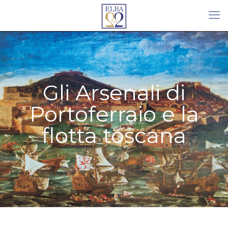
Gli Arsenali di
Portoferraio e la
flotta toscana