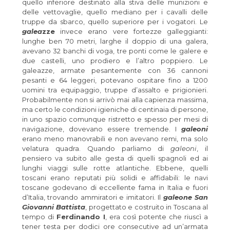
quello inferiore destinato alla stiva delle munizioni e
delle vettovaglie, quello mediano per i cavalli delle
truppe da sbarco, quello superiore per i vogatori. Le
galea
zze
invece erano vere fortezze galleggianti:
lunghe ben 70 metri, larghe il doppio di una galera,
avevano 32 banchi di voga, tre ponti come le galere e
due castelli, uno prodiero e l’altro poppiero. Le
galeazze, armate pesantemente con 36 cannoni
pesanti e 64 leggeri, potevano ospitare fino a 1200
uomini tra equipaggio, truppe d’assalto e prigionieri.
Probabilmente non si arrivò mai alla capienza massima,
ma certo le condizioni igieniche di centinaia di persone,
in uno spazio comunque ristretto e spesso per mesi di
navigazione, dovevano essere tremende. I
galeoni
erano meno manovrabili e non avevano remi, ma solo
velatura quadra. Quando parliamo di
galeoni
, il
pensiero va subito alle gesta di quelli spagnoli ed ai
lunghi viaggi sulle rotte atlantiche. Ebbene, quelli
toscani erano reputati più solidi e affidabili: le navi
toscane godevano di eccellente fama in Italia e fuori
d’Italia, trovando ammiratori e imitatori. Il
galeone San
Giovanni Battista
, progettato e costruito in Toscana al
tempo di
Ferdinando I
, era così potente che riuscì a
tener testa per dodici ore consecutive ad un’armata