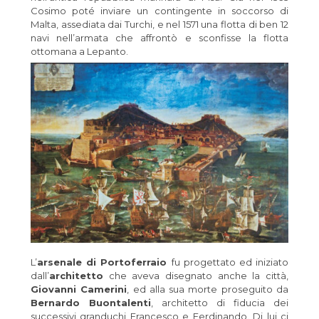
Cosimo poté inviare un contingente in soccorso di
Malta, assediata dai Turchi, e nel 1571 una flotta di ben 12
navi nell’armata che affrontò e sconfisse la flotta
ottomana a Lepanto.
L’
arsenale di Portoferraio
fu progettato ed iniziato
dall’
architetto
che aveva disegnato anche la città,
Giovanni Camerini
, ed alla sua morte proseguito da
Bernardo Buontalenti
, architetto di fiducia dei
successivi granduchi Francesco e Ferdinando. Di lui ci