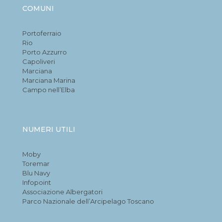
COMUNI
Portoferraio
Rio
Porto Azzurro
Capoliveri
Marciana
Marciana Marina
Campo nell’Elba
NUMERI UTILI
Moby
Toremar
Blu Navy
Infopoint
Associazione Albergatori
Parco Nazionale dell’Arcipelago Toscano