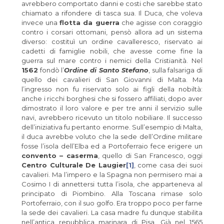
avrebbero comportato danni e costi che sarebbe stato
chiamato a rifondere di tasca sua. Il Duca, che voleva
invece una
flotta da guerra
che agisse con coraggio
contro i corsari ottomani, pensò allora ad un sistema
diverso: costituì un ordine cavalleresco, riservato ai
cadetti di famiglie nobili, che avesse come fine la
guerra sul mare contro i nemici della Cristianità. Nel
1562
fondò l’
Ordine di Santo Stefano
, sulla falsariga di
quello dei cavalieri di San Giovanni di Malta. Ma
l’ingresso non fu riservato solo ai figli della nobiltà:
anche i ricchi borghesi che si fossero affiliati, dopo aver
dimostrato il loro valore e per tre anni il servizio sulle
navi, avrebbero ricevuto un titolo nobiliare. Il successo
dell’iniziativa fu pertanto enorme. Sull’esempio di Malta,
il duca avrebbe voluto che la sede dell’Ordine militare
fosse l’isola dell’Elba ed a Portoferraio fece erigere un
convento – caserma
, quello di San Francesco, oggi
Centro Culturale De Laugier
[1]
, come casa dei suoi
cavalieri. Ma l’impero e la Spagna non permisero mai a
Cosimo I di annettersi tutta l’isola, che apparteneva al
principato di Piombino. Alla Toscana rimase solo
Portoferraio, con il suo golfo. Era troppo poco per farne
la sede dei cavalieri. La casa madre fu dunque stabilita
nell’antica repubblica marinara di Pisa. Già nel 1565