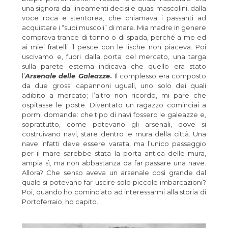
una signora dai lineamenti decisi e quasi mascolini, dalla
voce roca e stentorea, che chiamava i passanti ad
acquistare i “suoi muscoli” di mare. Mia madre in genere
comprava trance di tonno o di spada, perché a me ed
ai miei fratelli il pesce con le lische non piaceva. Poi
uscivamo e, fuori dalla porta del mercato, una targa
sulla parete esterna indicava che quello era stato
l’
Arsenale delle Galeazze
.
Il complesso era composto
da due grossi capannoni uguali, uno solo dei quali
adibito a mercato; l’altro non ricordo, mi pare che
ospitasse le poste. Diventato un ragazzo cominciai a
pormi domande: che tipo di navi fossero le galeazze e,
soprattutto, come potevano gli arsenali, dove si
costruivano navi, stare dentro le mura della città. Una
nave infatti deve essere varata, ma l’unico passaggio
per il mare sarebbe stata la porta antica delle mura,
ampia sì, ma non abbastanza da far passare una nave.
Allora? Che senso aveva un arsenale così grande dal
quale si potevano far uscire solo piccole imbarcazioni?
Poi, quando ho cominciato ad interessarmi alla storia di
Portoferraio, ho capito.