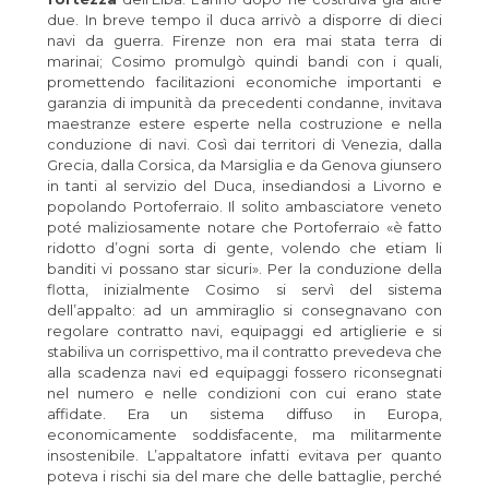
due. In breve tempo il duca arrivò a disporre di dieci
navi da guerra. Firenze non era mai stata terra di
marinai; Cosimo promulgò quindi bandi con i quali,
promettendo facilitazioni economiche importanti e
garanzia di impunità da precedenti condanne, invitava
maestranze estere esperte nella costruzione e nella
conduzione di navi. Così dai territori di Venezia, dalla
Grecia, dalla Corsica, da Marsiglia e da Genova giunsero
in tanti al servizio del Duca, insediandosi a Livorno e
popolando Portoferraio. Il solito ambasciatore veneto
poté maliziosamente notare che Portoferraio «è fatto
ridotto d’ogni sorta di gente, volendo che etiam li
banditi vi possano star sicuri». Per la conduzione della
flotta, inizialmente Cosimo si servì del sistema
dell’appalto: ad un ammiraglio si consegnavano con
regolare contratto navi, equipaggi ed artiglierie e si
stabiliva un corrispettivo, ma il contratto prevedeva che
alla scadenza navi ed equipaggi fossero riconsegnati
nel numero e nelle condizioni con cui erano state
affidate. Era un sistema diffuso in Europa,
economicamente soddisfacente, ma militarmente
insostenibile. L’appaltatore infatti evitava per quanto
poteva i rischi sia del mare che delle battaglie, perché