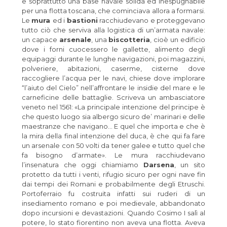
e soprattutto una base navale solida ed inespugnabile
per una flotta toscana, che cominciava allora a formarsi.
Le
mura
ed i
bastioni
racchiudevano e proteggevano
tutto ciò che serviva alla logistica di un’armata navale:
un capace
arsenale
, una
biscotteria
, cioè un edificio
dove i forni cuocessero le gallette, alimento degli
equipaggi durante le lunghe navigazioni, poi magazzini,
polveriere, abitazioni, caserme, cisterne dove
raccogliere l’acqua per le navi, chiese dove implorare
“l’aiuto del Cielo” nell’affrontare le insidie del mare e le
carneficine delle battaglie. Scriveva un ambasciatore
veneto nel 1561: «La principale intenzione del principe è
che questo luogo sia albergo sicuro de’ marinari e delle
maestranze che navigano… E quel che importa e che è
la mira della final intenzione del duca, è che qui fa fare
un arsenale con 50 volti da tener galee e tutto quel che
fa bisogno d’armate». Le mura racchiudevano
l’insenatura che oggi chiamiamo
Darsena
, un sito
protetto da tutti i venti, rifugio sicuro per ogni nave fin
dai tempi dei Romani e probabilmente degli Etruschi.
Portoferraio fu costruita infatti sui ruderi di un
insediamento romano e poi medievale, abbandonato
dopo incursioni e devastazioni. Quando Cosimo I salì al
potere, lo stato fiorentino non aveva una flotta. Aveva