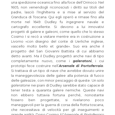
una spedizione oceanica fino alla foce dell’Orinoco. Nel
1605, non venendogli riconosciuti i diritti sui titoli del
padre, lasciò l’Inghilterra e si mise al servizio del
Granduca di Toscana. Qui egli operò e rimase fino alla
morte nel 1649. Dudley fu ingegnere navale e
cartografo eccellente. Si devono a lui innovativi
progetti di galere e galeoni, come quello che lo stesso
Cosimo I si recò a visitare mentre era in costruzione a
Livorno «con disegno del conte di Uerliche inglese,
vascello molto bello et grande». Suo era anche il
progetto del San Giovanni Battista di cui abbiamo
detto avanti. Ma il Dudley progettò anche navi di tipo
completamente nuovo, come i
galeratoni
, i cui
prototipi fece costruire nell’
Arsenale di Portoferraio
.
Si trattava di un tipo di nave che avrebbe dovuto unire
la maneggevolezza delle galee alla potenza di fuoco
delle galeazze, con minor pescaggio di queste. Un solo
galeratone
nei piani di Dudley sarebbe stato capace di
tener testa a quaranta galere nemiche. Queste navi
non ebbero tuttavia fortuna perché, nonostante
fossero ben progettate, si rivelarono poco
maneggevoli per la guerra di corsa della flotta toscana,
che necessitava di velocità per gli inseguimenti e
grande agilità. Dopo Cosimo II l’
Arsenale di Portoferraio