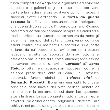
turca composta da 42 galere e 2 galeazze ed a vincere
lo scontro. I galeoni degli altri stati non potevano
vantare le medesime prerogative e quindi i medesimi
successi. Sotto Ferdinando I la
flotta da guerra
toscana
fu rafforzata e costantemente impiegata in
una guerra di corsa contro l’impero ottomano. Quando
parliamo di corsari noi pensiamo sempre ai Caraibi ed ai
mari americani. Ma il Mediterraneo non era da meno: gli
algerini al servizio del sultano compivano continue
azioni contro navi mercantili e scorrerie sulle coste
italiane, da cui traevano schiavi e bottino. I toscani
facevano altrettanto, abbordando navi ottomane,
assalendo basi e città sulle coste africane; anch’essi ne
ricavavano prede e schiavi. I
Cavalieri di Santo
Stefano
ottennero straordinari successi, come la
celebre presa della città di Bona, i cui affreschi
celebrativi furono dipinti nel
Palazzo Pitti
da
Bernardo Poccetti
. Bona era una città fortificata,
principale base navale dei pirati berberi, abitata da
almeno seimila persone, di cui duemilacinquecento
atte alla difesa. La sua conquista fruttò ai toscani ed ai
cavalieri millecinquecento prigionieri, destinati alla
schiavitù nei porti e sulle galere, oltre a cannoni ed armi