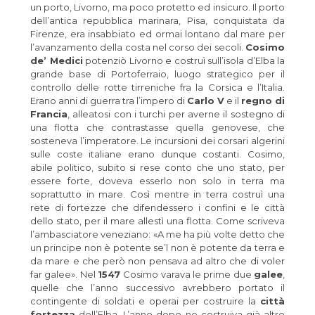
un porto, Livorno, ma poco protetto ed insicuro. Il porto
dell’antica repubblica marinara, Pisa, conquistata da
Firenze, era insabbiato ed ormai lontano dal mare per
l’avanzamento della costa nel corso dei secoli.
Cosimo
de’ Medici
potenziò Livorno e costruì sull’isola d’Elba la
grande base di Portoferraio, luogo strategico per il
controllo delle rotte tirreniche fra la Corsica e l’Italia.
Erano anni di guerra tra l’impero di
Carlo V
e il
regno di
Francia
, alleatosi con i turchi per averne il sostegno di
una flotta che contrastasse quella genovese, che
sosteneva l’imperatore. Le incursioni dei corsari algerini
sulle coste italiane erano dunque costanti. Cosimo,
abile politico, subito si rese conto che uno stato, per
essere forte, doveva esserlo non solo in terra ma
soprattutto in mare. Così mentre in terra costruì una
rete di fortezze che difendessero i confini e le città
dello stato, per il mare allestì una flotta. Come scriveva
l’ambasciatore veneziano: «A me ha più volte detto che
un principe non è potente se’l non è potente da terra e
da mare e che però non pensava ad altro che di voler
far galee». Nel
1547
Cosimo varava le prime due
galee
,
quelle che l’anno successivo avrebbero portato il
contingente di soldati e operai per costruire la
città
fortezza
dell’Elba. L’anno dopo ne costruiva già altre