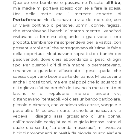
Quando ero bambino e passavamo l’estate all’
Elba
,
mia madre mi portava spesso con sé a fare la spesa.
Una delle mete era il mercato coperto di
Portoferraio
. Mi affascinava la vita del mercato, con
un viavai continuo di persone, uomini, donne, ragazzi,
che attorniavano i banchi di marmo mentre i venditori
invitavano a fermarsi elogiando a gran voce i loro
prodotti. L’ambiente mi sorprendeva per la vastità, con
possenti archi acuti che sorreggevano altissime le falde
della copertura. Mi attiravano soprattutto i banchi dei
pescivendoli, dove c’era abbondanza di pesci di ogni
tipo. Per quanto i giri di mia madre lo permettevano,
rimanevo a guardare affascinato i pesci spada, che
spesso coprivano buona parte del banco. Mi piacevano
anche i grossi tonni, ma era dai polpi che lo sguardo si
distoglieva a fatica perché destavano in me un misto di
fascino e di repulsione mentre, ancora vivi,
distendevano i tentacoli. Poi c’era un banco particolare,
piccolo e dimesso, che vendeva solo cozze, vongole e
poco altro. Mi colpiva il cartello che lo annunciava: vi si
vedeva il disegno assai grossolano di una donna,
dall’impossibile capigliatura di un giallo intenso, sotto al
quale una scritta, “La bionda muscolaia”, mi evocava
bicipiti prorompenti. In realtà “la bionda muscolaia
”
era