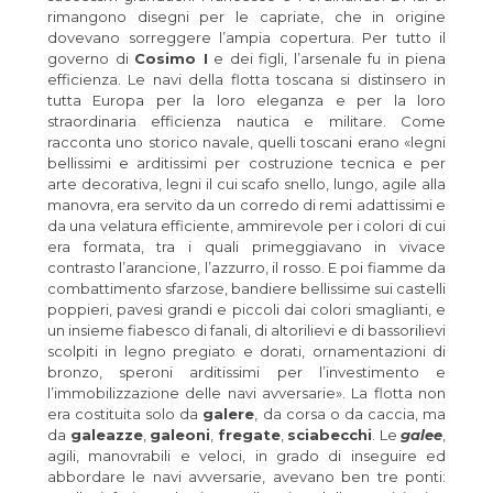
rimangono disegni per le capriate, che in origine
dovevano sorreggere l’ampia copertura. Per tutto il
governo di
Cosimo I
e dei figli, l’arsenale fu in piena
efficienza. Le navi della flotta toscana si distinsero in
tutta Europa per la loro eleganza e per la loro
straordinaria efficienza nautica e militare. Come
racconta uno storico navale, quelli toscani erano «legni
bellissimi e arditissimi per costruzione tecnica e per
arte decorativa, legni il cui scafo snello, lungo, agile alla
manovra, era servito da un corredo di remi adattissimi e
da una velatura efficiente, ammirevole per i colori di cui
era formata, tra i quali primeggiavano in vivace
contrasto l’arancione, l’azzurro, il rosso. E poi fiamme da
combattimento sfarzose, bandiere bellissime sui castelli
poppieri, pavesi grandi e piccoli dai colori smaglianti, e
un insieme fiabesco di fanali, di altorilievi e di bassorilievi
scolpiti in legno pregiato e dorati, ornamentazioni di
bronzo, speroni arditissimi per l’investimento e
l’immobilizzazione delle navi avversarie». La flotta non
era costituita solo da
galere
, da corsa o da caccia, ma
da
galeazze
,
galeoni
,
fregate
,
sciabecchi
. Le
galee
,
agili, manovrabili e veloci, in grado di inseguire ed
abbordare le navi avversarie, avevano ben tre ponti: