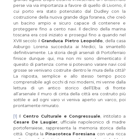
perse via via importanza a favore di quello di Livorno, il
cui porto era stato potenziato dal Dudley con la
costruzione della nuova grande diga foranea, che creò
un bacino ampio e sicuro capace di contenere e
proteggere fino a cento navi. Il declino della marina
toscana era così iniziato e proseguì fino a quando nel
XVIII secolo il
Granduca Pietro Leopoldo
, della casa
Asburgo Lorena succeduta ai Medici, la smantellò
definitivamente. La storia degli arsenali di Portoferraio
finisce dunque qui, ma non mi sono dimenticato il
quesito di partenza: come si potevano varare navi così
grosse se venivano costruite dentro le mura della città?
La risposta, semplice e allo stesso tempo poco
comprensibile agli occhi di noi moderni, mi venne dalla
lettura di un antico storico dell’Elba: di fronte
all’arsenale il muro di cinta della città era costruito più
sottile e ad ogni varo vi veniva aperto un varco, poi
prontamente rimurato.
[1]
Il
Centro Culturale e Congressuale
, intitolato a
Cesare De Laugier
, ufficiale napoleonico di madre
portoferraiese, rappresenta la memoria storica della
città. Ospita la
Pinacoteca
Foresiana
con una ricca