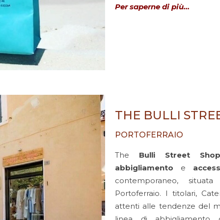
Per saperne di più…
THE BULLI STRE
PORTOFERRAIO
The
Bulli Street Sho
abbigliamento
e
access
contemporaneo, situata
Portoferraio. I titolari, 
attenti alle tendenze de
linea di abbigliamento 