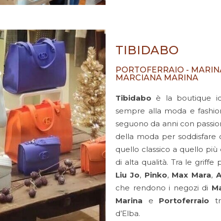
TIBIDABO
PORTOFERRAIO - MARINA
MARCIANA MARINA
Tibidabo
è la boutique i
sempre alla moda e fashion. 
seguono da anni con passio
della moda per soddisfare o
quello classico a quello più 
di alta qualità. Tra le griffe
Liu Jo
,
Pinko
,
Max Mara
,
A
che rendono i negozi di
Ma
Marina
e
Portoferraio
tra
d’Elba.