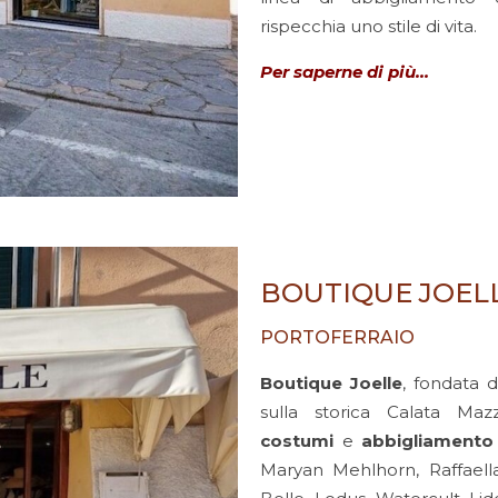
rispecchia uno stile di vita.
Per saperne di più…
BOUTIQUE JOEL
PORTOFERRAIO
Boutique Joelle
, fondata 
sulla storica Calata Mazz
costumi
e
abbigliamento
Maryan Mehlhorn, Raffaella