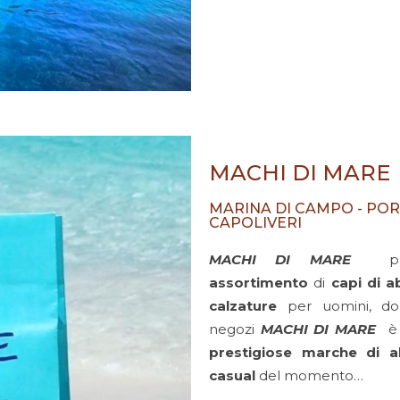
MACHI DI MARE
MARINA DI CAMPO - PO
CAPOLIVERI
MACHI DI MARE
pr
assortimento
di
capi di a
calzature
per uomini, do
negozi
MACHI DI MARE
è
prestigiose marche di a
casual
del momento…