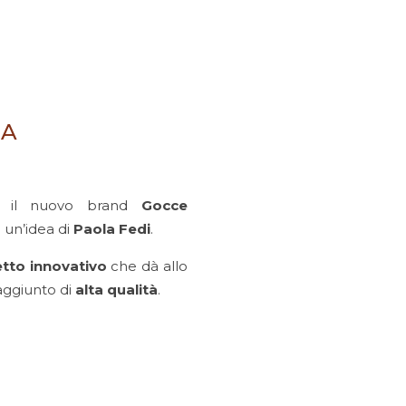
BA
5 il nuovo brand
Gocce
 un’idea di
Paola Fedi
.
etto
innovativo
che dà allo
aggiunto di
alta qualità
.