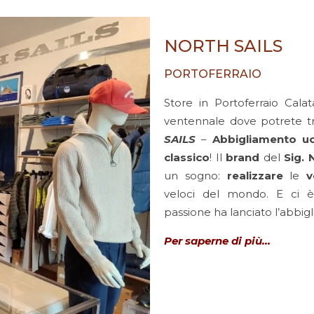
NORTH SAILS
PORTOFERRAIO
Store in Portoferraio Cal
ventennale dove potrete tr
SAILS
–
Abbigliamento
u
classico
! Il
brand
del
Sig. 
un sogno:
realizzare
le
v
veloci del mondo. E ci è
passione ha lanciato l’abbi
Per saperne di più…