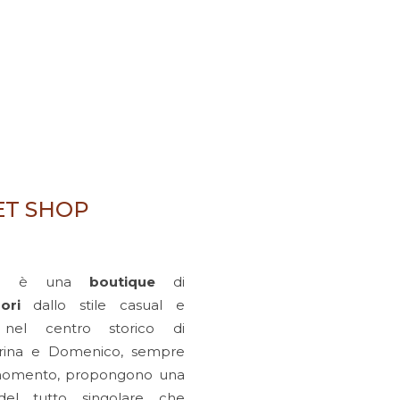
ET SHOP
p
è una
boutique
di
ori
dallo stile casual e
 nel centro storico di
Caterina e Domenico, sempre
l momento, propongono una
del tutto singolare che