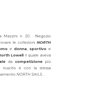
ata Mazzini n. 20. Negozio
ovare le collezioni
NORTH
omo
e
donna
,
sportivo
e
North Lowell
il quale aveva
ele
da
competizione
più
 riuscito e con la stessa
gliamento
NORTH SAILS
…