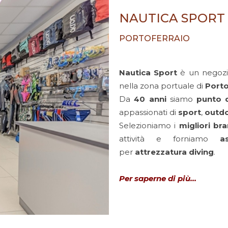
NAUTICA SPORT
PORTOFERRAIO
Nautica Sport
è un negozio
nella zona portuale di
Porto
Da
40 anni
siamo
punto d
appassionati di
sport
,
outd
Selezioniamo i
migliori bra
attività e forniamo
a
per
attrezzatura diving
.
Per saperne di più…