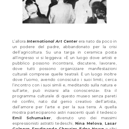
L’allora
International Art Center
era nato da poco in
un podere del padre, abbandonato per la crisi
dell’agricoltura. Su una targa in ceramica posta
all’ingresso vi si leggeva: «È un luogo dove artisti e
pubblico possono incontrarsi, discutere, lavorare,
dove tutti possono organizzare manifestazioni
culturali comprese quelle teatrali. È un luogo inoltre
dove l’uomo, avendo conosciuto i suoi limiti, cerca
l’incontro con i suoi simili e, meditando sulla natura e
sull’arte, può iniziarsi alla conoscenza». Era il
programma culturale di questo museo senza pareti
né confini, nato dal genio creativo dell’artista,
dall’amore per l’arte e per la sua terra. A quella
mostra parteciparono astri nascenti quali il tedesco
Emil Schumaker
, divenuto uno dei massimi
espressionisti astratti tedeschi,
Nina Melova
,
Lasar
Galpern
,
Ferdinando Chevrier
,
Edna Howe
e altri