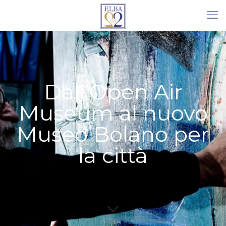
Dall’Open Air
Museum al nuovo
Museo Bolano per
la città