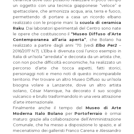
un oggetto con una tecnica giapponese “veloce” e
spettacolare, che armonizza acqua, aria, terra e fuoco,
permettendo di portare a casa un ricordo elbano
realizzato con le proprie mani: la
scuola di ceramica
Raku
. Dai laboratori sperimentali del Centro sono nate
le opere che costituiscono il
“Museo Diffuso d’Arte
Contemporanea all’aria aperta”
, che Bolano ha
realizzato a partire dagli anni ‘70. (vedi
Elba Per2
–
2016/2017 N.7). L’Elba è divenuta così l’unico esempio in
Italia di un’Isola “arredata” e decorata da un artista che,
con non poche difficoltà economiche, ha realizzato un
percorso d’arte che tocca aspetti, fatti storici,
personaggi noti e meno noti di questo incomparabile
territorio. Per trovare un altro Museo Diffuso su un’Isola
bisogna volare a Lanzarote, dove un altro artista
isolano, César Manrique, ha decorato il suo scoglio
vulcanico e brullo trasformandolo in una vera attrazione
d’arte internazionale.
Finalmente anche il tempo del
Museo di Arte
Moderna Italo Bolano
per
Portoferraio
è ormai
maturo: grazie alla collaborazione dell’Amministrazione
Comunale, che ha messo a disposizione lo spazio, e al
mecenatismo dei galleristi Franco Carena e Alessandro