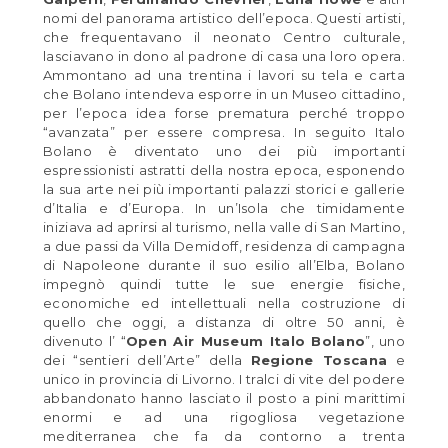
nomi del panorama artistico dell’epoca. Questi artisti,
che frequentavano il neonato Centro culturale,
lasciavano in dono al padrone di casa una loro opera.
Ammontano ad una trentina i lavori su tela e carta
che Bolano intendeva esporre in un Museo cittadino,
per l’epoca idea forse prematura perché troppo
“avanzata” per essere compresa. In seguito Italo
Bolano è diventato uno dei più importanti
espressionisti astratti della nostra epoca, esponendo
la sua arte nei più importanti palazzi storici e gallerie
d’Italia e d’Europa. In un’Isola che timidamente
iniziava ad aprirsi al turismo, nella valle di San Martino,
a due passi da Villa Demidoff, residenza di campagna
di Napoleone durante il suo esilio all’Elba, Bolano
impegnò quindi tutte le sue energie fisiche,
economiche ed intellettuali nella costruzione di
quello che oggi, a distanza di oltre 50 anni, è
divenuto l’ “
Open Air Museum Italo Bolano
”, uno
dei “sentieri dell’Arte” della
Regione Toscana
e
unico in provincia di Livorno. I tralci di vite del podere
abbandonato hanno lasciato il posto a pini marittimi
enormi e ad una rigogliosa vegetazione
mediterranea che fa da contorno a trenta