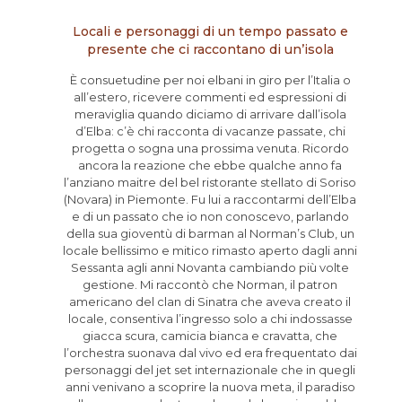
Locali e personaggi di un tempo passato e
presente che ci raccontano di un’isola
È consuetudine per noi elbani in giro per l’Italia o
all’estero, ricevere commenti ed espressioni di
meraviglia quando diciamo di arrivare dall’isola
d’Elba: c’è chi racconta di vacanze passate, chi
progetta o sogna una prossima venuta. Ricordo
ancora la reazione che ebbe qualche anno fa
l’anziano maitre del bel ristorante stellato di Soriso
(Novara) in Piemonte. Fu lui a raccontarmi dell’Elba
e di un passato che io non conoscevo, parlando
della sua gioventù di barman al Norman’s Club, un
locale bellissimo e mitico rimasto aperto dagli anni
Sessanta agli anni Novanta cambiando più volte
gestione. Mi raccontò che Norman, il patron
americano del clan di Sinatra che aveva creato il
locale, consentiva l’ingresso solo a chi indossasse
giacca scura, camicia bianca e cravatta, che
l’orchestra suonava dal vivo ed era frequentato dai
personaggi del jet set internazionale che in quegli
anni venivano a scoprire la nuova meta, il paradiso