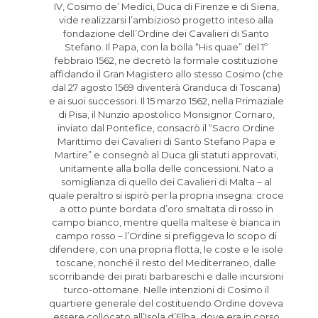
IV, Cosimo de’ Medici, Duca di Firenze e di Siena,
vide realizzarsi l’ambizioso progetto inteso alla
fondazione dell’Ordine dei Cavalieri di Santo
Stefano. Il Papa, con la bolla “His quae” del 1º
febbraio 1562, ne decretò la formale costituzione
affidando il Gran Magistero allo stesso Cosimo (che
dal 27 agosto 1569 diventerà Granduca di Toscana)
e ai suoi successori. Il 15 marzo 1562, nella Primaziale
di Pisa, il Nunzio apostolico Monsignor Cornaro,
inviato dal Pontefice, consacrò il “Sacro Ordine
Marittimo dei Cavalieri di Santo Stefano Papa e
Martire” e consegnò al Duca gli statuti approvati,
unitamente alla bolla delle concessioni. Nato a
somiglianza di quello dei Cavalieri di Malta – al
quale peraltro si ispirò per la propria insegna: croce
a otto punte bordata d’oro smaltata di rosso in
campo bianco, mentre quella maltese è bianca in
campo rosso – l’Ordine si prefiggeva lo scopo di
difendere, con una propria flotta, le coste e le isole
toscane, nonché il resto del Mediterraneo, dalle
scorribande dei pirati barbareschi e dalle incursioni
turco-ottomane. Nelle intenzioni di Cosimo il
quartiere generale del costituendo Ordine doveva
essere collocato all’Isola d’Elba, dove era in corso