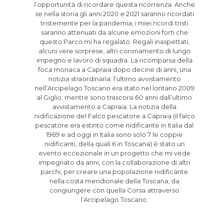
l’opportunità di ricordare questa ricorrenza. Anche
se nella storia gli anni 2020 e 2021 saranno ricordati
tristemente per la pandemia, i miei ricordi tristi
saranno attenuati da alcune emozioni forti che
questo Parco mi ha regalato. Regali inaspettati,
alcuni vere sorprese, altri coronamento di lungo
impegno e lavoro di squadra. La ricomparsa della
foca monaca a Capraia dopo decine di anni, una
notizia straordinaria: l’ultimo avvistamento
nell’Arcipelago Toscano era stato nel lontano 2009
al Giglio, mentre sono trascorsi 60 anni dall’ultimo
avvistamento a Capraia. La notizia della
nidificazione del Falco pescatore a Capraia (il falco
pescatore era estinto come nidificante in Italia dal
1969 e ad oggi in Italia sono solo 7 le coppie
nidificanti, della quali 6 in Toscana) è stato un
evento eccezionale in un progetto che mi vede
impegnato da anni, con la collaborazione di altri
parchi, per creare una popolazione nidificante
nella costa meridionale della Toscana, da
congiungere con quella Corsa attraverso
l’Arcipelago Toscano.