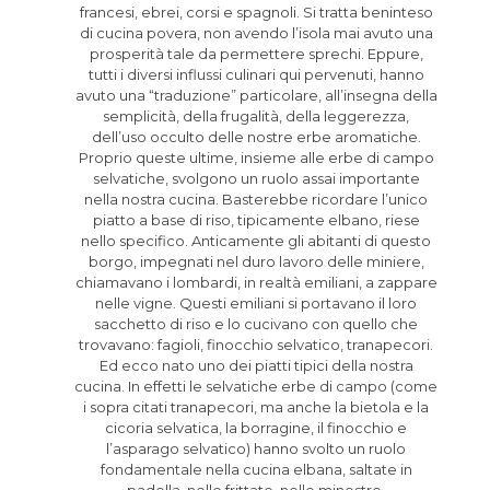
francesi, ebrei, corsi e spagnoli. Si tratta beninteso
di cucina povera, non avendo l’isola mai avuto una
prosperità tale da permettere sprechi. Eppure,
tutti i diversi influssi culinari qui pervenuti, hanno
avuto una “traduzione” particolare, all’insegna della
semplicità, della frugalità, della leggerezza,
dell’uso occulto delle nostre erbe aromatiche.
Proprio queste ultime, insieme alle erbe di campo
selvatiche, svolgono un ruolo assai importante
nella nostra cucina. Basterebbe ricordare l’unico
piatto a base di riso, tipicamente elbano, riese
nello specifico. Anticamente gli abitanti di questo
borgo, impegnati nel duro lavoro delle miniere,
chiamavano i lombardi, in realtà emiliani, a zappare
nelle vigne. Questi emiliani si portavano il loro
sacchetto di riso e lo cucivano con quello che
trovavano: fagioli, finocchio selvatico, tranapecori.
Ed ecco nato uno dei piatti tipici della nostra
cucina. In effetti le selvatiche erbe di campo (come
i sopra citati tranapecori, ma anche la bietola e la
cicoria selvatica, la borragine, il finocchio e
l’asparago selvatico) hanno svolto un ruolo
fondamentale nella cucina elbana, saltate in