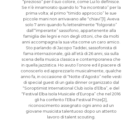
“prezioso” per il suo colore, come Lui lo definisce.
Se n’è innamorato quando lo “ha incontrato” per la
prima volta; al primo “timido approccio” le sue
piccole mani non arrivavano alle “chiavi”[1]. Aveva
solo 7 anni quando fu letteralmente “folgorato”
dall’“imperante” sassofono, appartenente alla
famiglia dei legni e non degli ottoni, che da molti
anni accompagna la sua vita come un caro amico.
Sto parlando di Jacopo Taddei, sassofonista di
fama internazionale, già all’età di 26 anni, sia sulla
scena della musica classica e contemporanea che
in quella jazzistica. Ho avuto l’onore ed il piacere di
conoscerlo ed apprezzarlo musicalmente, qualche
anno fa, in occasione di “Notte d’Agosto” nelle vesti
di special guest di un gala dinner organizzato dal
“Soroptimist International Club isola d’Elba”, e del
“Festival Elba Isola Musicale d’Europa” che nel 2016
gli ha conferito l’Elba Festival Prize[2],
riconoscimento assegnato ogni anno ad un
giovane musicista talentuoso dopo un attento
lavoro di talent scouting.