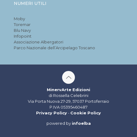
NUMERI UTILI
Moby
Toremar
Blu Navy
Infopoint
Associazione Albergatori
Parco Nazionale dell’Arcipelago Toscano
MinervArte Edizioni
di Rossella Celebrini
Via Porta Nuova 27-29, 57037 Portoferraio
P.IVA 05395460487
Privacy Policy
-
Cookie Policy
powered by
infoelba